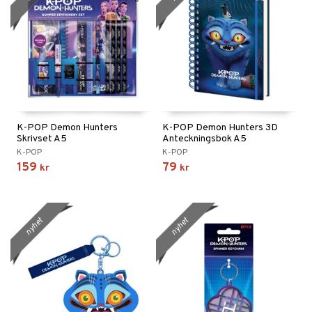
K-POP Demon Hunters
K-POP Demon Hunters 3D
Skrivset A5
Anteckningsbok A5
K-POP
K-POP
159
79
kr
kr
nyhet
nyhet