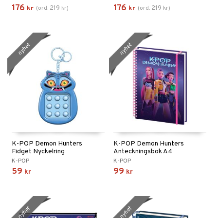
176
176
219
219
kr
(
ord.
kr
)
kr
(
ord.
kr
)
nyhet
nyhet
K-POP Demon Hunters
K-POP Demon Hunters
Fidget Nyckelring
Anteckningsbok A4
K-POP
K-POP
59
99
kr
kr
nyhet
nyhet