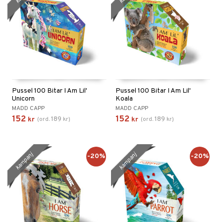
Pussel 100 Bitar I Am Lil'
Pussel 100 Bitar I Am Lil'
Unicorn
Koala
MADD CAPP
MADD CAPP
152
152
189
189
kr
(
ord.
kr
)
kr
(
ord.
kr
)
kampanj
kampanj
-20%
-20%