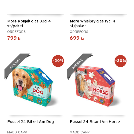
More Konjak glas 33cl 4
More Whiskey glas 19cl 4
st/paket
st/paket
ORREFORS
ORREFORS
799
699
kr
kr
kampanj
kampanj
-20%
-20%
Pussel 24 Bitar I Am Dog
Pussel 24 Bitar I Am Horse
MADD CAPP
MADD CAPP