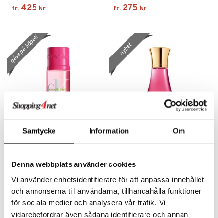
425
275
fr.
kr
fr.
kr
gåva på köpet!
nyhet
Finns i flera varianter
Finns i flera varianter
Samtycke
Information
Om
CK Smooth Berry - Hair &
Cool Elixir Floral Vanilla -
Body Mist 236 ml
Parfum Intense 30 ml
CALVIN KLEIN
DAVIDOFF
Denna webbplats använder cookies
425
755
fr.
kr
fr.
kr
Vi använder enhetsidentifierare för att anpassa innehållet
och annonserna till användarna, tillhandahålla funktioner
för sociala medier och analysera vår trafik. Vi
nyhet
nyhet
vidarebefordrar även sådana identifierare och annan