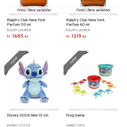
Finns i flera varianter
Finns i flera varianter
Ralph's Club New York
Ralph's Club New York
Parfum 110 ml
Parfum 60 ml
RALPH LAUREN
RALPH LAUREN
1685
1319
fr.
kr
fr.
kr
nyhet
nyhet
Disney Stitch Mini 15 cm
Frog Game
DISNEY STITCH
SIMBA TOYS