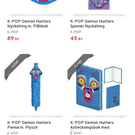
K-POP Demon Hunters
K-POP Demon Hunters
Nyckelring m. Plånbok
Spinner Nyckelring
K-POP
K-POP
89
45
kr
kr
nyhet
nyhet
K-POP Demon Hunters
K-POP Demon Hunters
Penna m. Plysch
Anteckningsbok med
Plysch
K-POP
K-POP