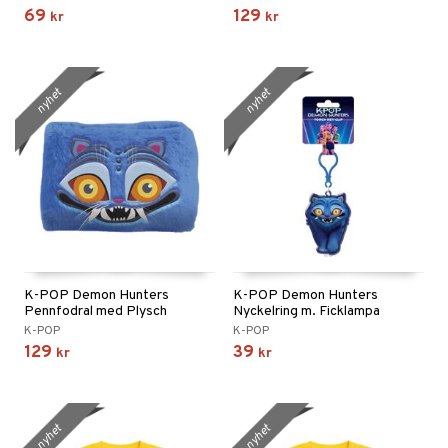
69
129
kr
kr
nyhet
nyhet
K-POP Demon Hunters
K-POP Demon Hunters
Pennfodral med Plysch
Nyckelring m. Ficklampa
K-POP
K-POP
129
39
kr
kr
nyhet
nyhet