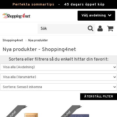
Perfekta sommartips
-
45 dagars öppet köp
Välj avdelning
JER
Skönhet
ODUKTER
TKORT
Kontaktlinser
Shopping4net
»
Nya produkter
Hälsokost
Nya produkter - Shopping4net
in
Apotek
Sortera eller filtrera så du enkelt hittar din favorit:
nd
lösenord
Fitness
Hem & Inredning
änst
Leksaker, Barn & Baby
 & svar
ÅTERSTÄLL FILTER
tik
Varumärken
influencer?
nyhet
nyhet
Kampanjer