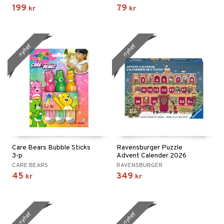
199
79
kr
kr
nyhet
nyhet
Care Bears Bubble Sticks
Ravensburger Puzzle
3-p
Advent Calender 2026
CARE BEARS
RAVENSBURGER
45
349
kr
kr
nyhet
nyhet