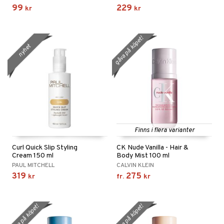
99
229
kr
kr
gåva på köpet!
nyhet
Finns i flera varianter
Curl Quick Slip Styling
CK Nude Vanilla - Hair &
Cream 150 ml
Body Mist 100 ml
PAUL MITCHELL
CALVIN KLEIN
319
275
kr
fr.
kr
gåva på köpet!
gåva på köpet!