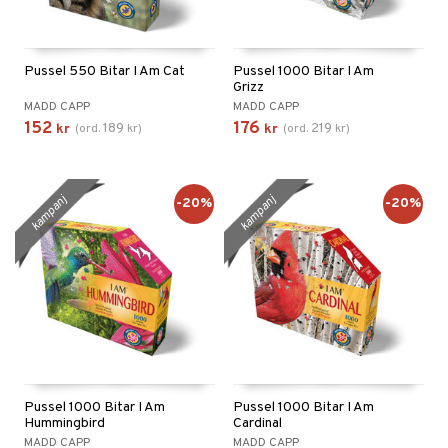
Pussel 550 Bitar I Am Cat
Pussel 1000 Bitar I Am
Grizz
MADD CAPP
MADD CAPP
152
176
189
219
kr
(
ord.
kr
)
kr
(
ord.
kr
)
kampanj
kampanj
-20%
-20%
Pussel 1000 Bitar I Am
Pussel 1000 Bitar I Am
Hummingbird
Cardinal
MADD CAPP
MADD CAPP