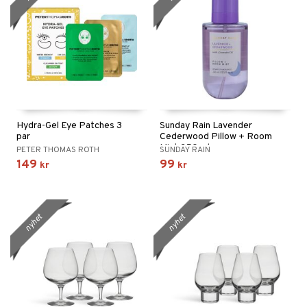
Hydra-Gel Eye Patches 3
Sunday Rain Lavender
par
Cederwood Pillow + Room
Mist 250 ml
PETER THOMAS ROTH
SUNDAY RAIN
149
99
kr
kr
nyhet
nyhet