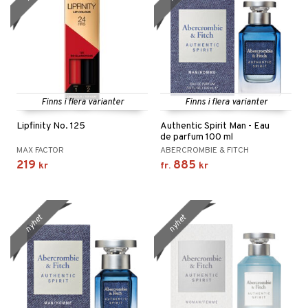
ate
tspolicy
r för Shopping4net
ping4net
Finns i flera varianter
Finns i flera varianter
4net Beautystore
Lipfinity No. 125
Authentic Spirit Man - Eau
de parfum 100 ml
handel
MAX FACTOR
ABERCROMBIE & FITCH
219
885
kr
fr.
kr
nyhet
nyhet