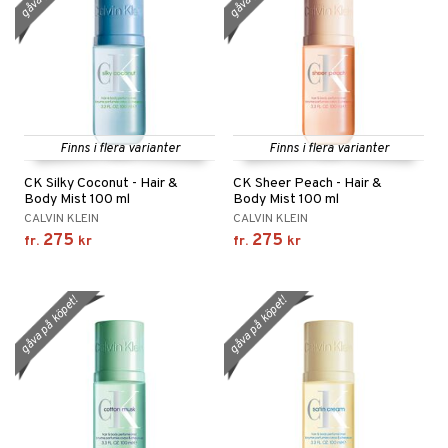
Finns i flera varianter
Finns i flera varianter
CK Silky Coconut - Hair &
CK Sheer Peach - Hair &
Body Mist 100 ml
Body Mist 100 ml
CALVIN KLEIN
CALVIN KLEIN
275
275
fr.
kr
fr.
kr
gåva på köpet!
gåva på köpet!