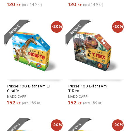
120
120
149
149
kr
(
ord.
kr
)
kr
(
ord.
kr
)
kampanj
kampanj
-20%
-20%
Pussel 100 Bitar I Am Lil'
Pussel 100 Bitar I Am
Giraffe
T.Rex
MADD CAPP
MADD CAPP
152
152
189
189
kr
(
ord.
kr
)
kr
(
ord.
kr
)
kampanj
kampanj
-20%
-20%