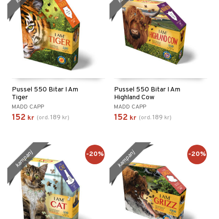
Pussel 550 Bitar I Am
Pussel 550 Bitar I Am
Tiger
Highland Cow
MADD CAPP
MADD CAPP
152
152
189
189
kr
(
ord.
kr
)
kr
(
ord.
kr
)
kampanj
kampanj
-20%
-20%