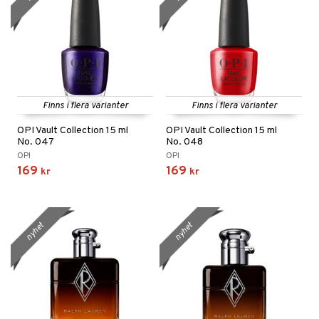
Finns i flera varianter
Finns i flera varianter
OPI Vault Collection 15 ml
OPI Vault Collection 15 ml
No. 047
No. 048
OPI
OPI
169
169
kr
kr
nyhet
nyhet