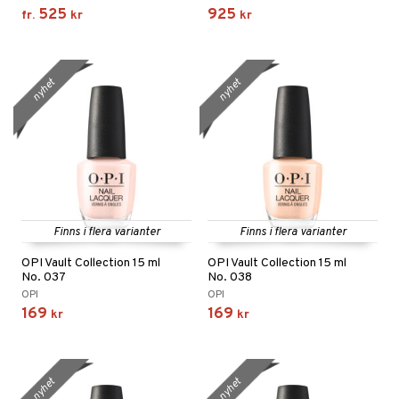
525
925
fr.
kr
kr
nyhet
nyhet
Finns i flera varianter
Finns i flera varianter
OPI Vault Collection 15 ml
OPI Vault Collection 15 ml
No. 037
No. 038
OPI
OPI
169
169
kr
kr
nyhet
nyhet