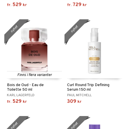
529
729
fr.
kr
fr.
kr
nyhet
nyhet
Finns i flera varianter
Bois de Oud - Eau de
Curl Round Trip Defining
Toilette 50 ml
Serum 150 ml
KARL LAGERFELD
PAUL MITCHELL
529
309
fr.
kr
kr
nyhet
nyhet