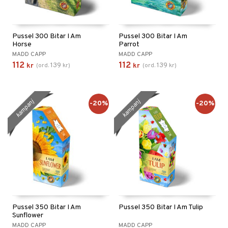
Pussel 300 Bitar I Am
Pussel 300 Bitar I Am
Horse
Parrot
MADD CAPP
MADD CAPP
112
112
139
139
kr
(
ord.
kr
)
kr
(
ord.
kr
)
kampanj
kampanj
-20%
-20%
Pussel 350 Bitar I Am
Pussel 350 Bitar I Am Tulip
Sunflower
MADD CAPP
MADD CAPP