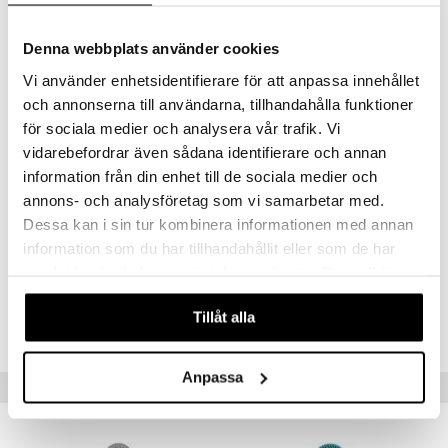
Reverb-läge: Echo s
Strömförsörjning: inbyggt Li-ion batteri
Denna webbplats använder cookies
Batterikapacitet: 1200 mAh
Övrigt
Vi använder enhetsidentifierare för att anpassa innehållet
och annonserna till användarna, tillhandahålla funktioner
3 år+
för sociala medier och analysera vår trafik. Vi
vidarebefordrar även sådana identifierare och annan
information från din enhet till de sociala medier och
annons- och analysföretag som vi samarbetar med.
Dessa kan i sin tur kombinera informationen med annan
information som du har tillhandahållit eller som de har
Artikelnr
samlat in när du har använt deras tjänster. Du godkänner
TTU30-1-XX
våra cookies vid fortsatt användande av vår webbplats.
Tillåt alla
Lägsta pris senaste 30 dagarna: 299 kr
Anpassa
Tips till dig