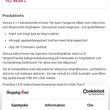
TILL REAN »
mma Mu
GO Spidey
Produktinfo
le
O Super Heroes
Dessa 2-i-1 karaokemikrofoner för barn fungerar både som mikrofon
min
ic
och Bluetooth-högtalare. Dessutom med roliga ljus- och ljudeffekter.
Little Pony
Klart och högt ljud av hög kvalitet
Inbyggt uppladdningsbart batteri med hög kapacitet
 Patrol
Upp till 5 timmars speltid
tson & Findus
Dessa mikrofoner har barnens favoritkaraktär med LED-
pi Långstrump
färgskiftande bakgrundsbelysning på framsidan av högtalaren och
röständringsfunktioner för ännu mer kul någonsin!
kemon
De är kompatibla med alla enheter inklusive smartphones, surfplattor,
datorer och bärbara datorer. De har också en USB-kontakt som låter
amashjältarna
dig spela musik från ett USB-minne.
ållan
PopSing LED-mikrofonen levereras med En USB-Typ C
laddningskabel och en instruktionsbroschyr.
derman
Specifikationer
er Mario
Högtalareffekt: 5W
Högtalarenhet: 50 mm
Samtycke
Information
Om
Frekvensområde 40 Hz – 18K Hz