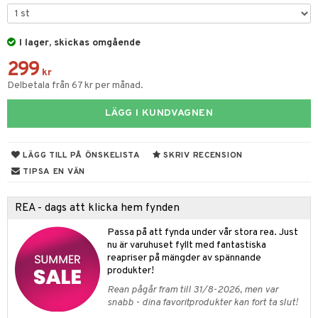
ons Åberg
leich-Wild Life
ktillbehör
i Villa Villerkulla
ndkår
blarna
anicals
us
I lager, skickas omgående
 Zhu Pets
by's Dollhouse
is
mse
tnite
 & Köksredskap
r
299
py Friends
g
tman
kr
GO Bluey
dning
bil
Delbetala från 67 kr per månad.
.L.
libompa
O City
tyrt
LÄGG I KUNDVAGNEN
gtoys
s
O Classic
saker
ens Barn
ney
O Creator
o
uslek
LÄGG TILL PÅ ÖNSKELISTA
SKRIV RECENSION
ållan
ney Prinsessor
GO Disney
TIPSA EN VÄN
badabado
andlek
ffi Love
l
O Disney Princess
ki
mhus-leksaker
REA - dags att klicka hem fynden
zen
GO DUPLO
mhus-spel
Passa på att fynda under vår stora rea. Just
ta Gris
O Friends
nu är varuhuset fyllt med fantastiska
reapriser på mängder av spännande
ry Potter
O Minecraft
produkter!
Rean pågår fram till 31/8-2026, men var
lo Kitty
GO Ninjago
snabb - dina favoritprodukter kan fort ta slut!
.L.
GO Speed Champions