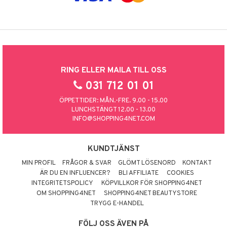
RING ELLER MAILA TILL OSS
031 712 01 01
ÖPPETTIDER: MÅN.-FRE. 9.00 - 15.00
LUNCHSTÄNGT 12.00 - 13.00
INFO@SHOPPING4NET.COM
KUNDTJÄNST
MIN PROFIL
FRÅGOR & SVAR
GLÖMT LÖSENORD
KONTAKT
ÄR DU EN INFLUENCER?
BLI AFFILIATE
COOKIES
INTEGRITETSPOLICY
KÖPVILLKOR FÖR SHOPPING4NET
OM SHOPPING4NET
SHOPPING4NET BEAUTYSTORE
TRYGG E-HANDEL
FÖLJ OSS ÄVEN PÅ