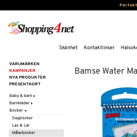
Perfek
Skönhet
Kontaktlinser
Hälsok
VARUMÄRKEN
Bamse Water Mag
KAMPANJER
NYA PRODUKTER
PRESENTKORT
Baby & barn
Barnkläder
Accessoarer
Böcker
Aktivitet
Accessoarer
För håret
Äta
Badkläder & UV-kläder
Hattar & Mössor
Babygym
Kepsar & Solhattar
Dagböcker
Badrockar & Handdukar
Klänningar
Övrigt
Babysitters
Barnservis
Läs & Lär
Barnvagnstillbehör
Nederdelar
Plånböcker
Bit & Skallra
Haklappar
Målarböcker