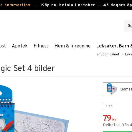
ta sommartips
-
Köp nu, betala i oktober -
45 dagars ö
ost
Apotek
Fitness
Hem & Inredning
Leksaker, Barn 
Shopping4net
»
Leks
ic Set 4 bilder
Bamse 
79
kr
Delbetala från 