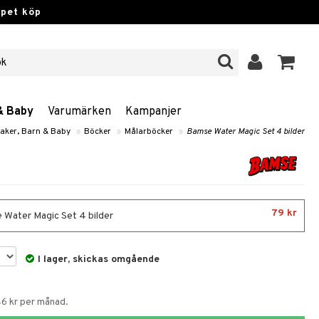
ppet köp
& Baby
Varumärken
Kampanjer
aker, Barn & Baby
»
Böcker
»
Målarböcker
»
Bamse Water Magic Set 4 bilder
79 kr
Water Magic Set 4 bilder
I lager, skickas omgående
46 kr per månad.