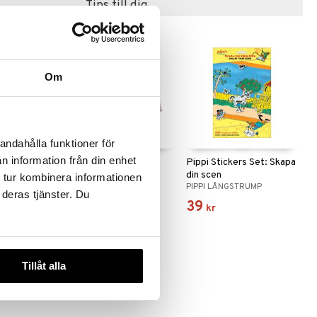
Tips till dig
Om
andahålla funktioner för
n information från din enhet
ter Magic
Bamse Stickers Set:
Pippi Stickers Set: Skapa
Skapa din scen
din scen
 tur kombinera informationen
BAMSE
PIPPI LÅNGSTRUMP
 deras tjänster. Du
45
39
kr
kr
Tillåt alla