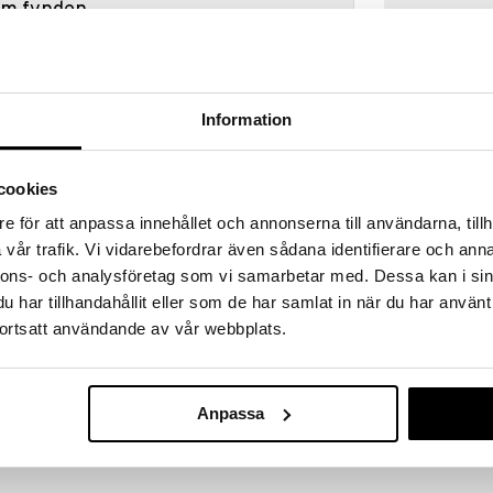
hem fynden
tt fynda under vår stora rea. Just nu är varuhuset
fantastiska reapriser på mängder av spännande
!
 fram till 31/8-2026, men var snabb - dina
Information
ukter kan fort ta slut!
N »
cookies
e för att anpassa innehållet och annonserna till användarna, tillh
vår trafik. Vi vidarebefordrar även sådana identifierare och anna
Babblarna Wa
er att färglägga och en magisk vattenpenna.
Set 4 bilder
nnons- och analysföretag som vi samarbetar med. Dessa kan i sin
BABBLARNA
nger. Låt bilderna torka, fyll på din penna med vatten
har tillhandahållit eller som de har samlat in när du har använt
ärgen fram.
79
kr
ortsatt användande av vår webbplats.
Anpassa