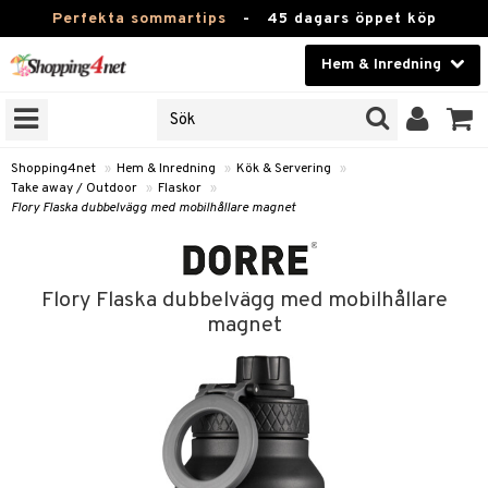
Perfekta sommartips
-
45 dagars öppet köp
Hem & Inredning
RKEN
Skönhet
JER
ODUKTER
Kontaktlinser
Shopping4net
»
Hem & Inredning
»
Kök & Servering
»
Take away / Outdoor
»
Flaskor
»
TKORT
Hälsokost
Flory Flaska dubbelvägg med mobilhållare magnet
Apotek
sinredning
Fitness
Flory Flaska dubbelvägg med mobilhållare
magnet
g
textilier
mpor
Hem & Inredning
g
stillbehör
bler
ngstillbehör
Leksaker, Barn & Baby
ronik
msdekoration
r
e & krokar
Varumärken
dslampor
et
msförvaring
us
Kampanjer
lampor
g
stextilier
tor & Ljusstakar
varing