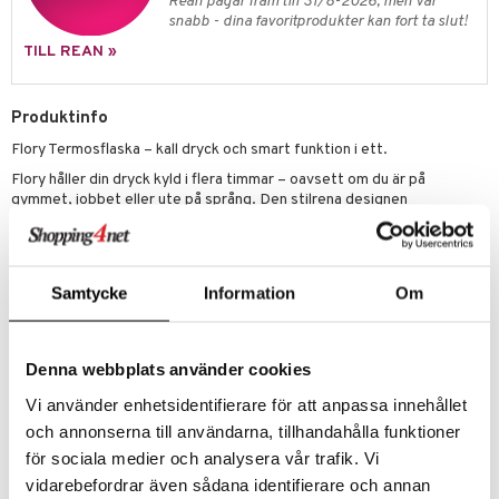
Rean pågår fram till 31/8-2026, men var
tallrikar
Bartillbehör
snabb - dina favoritprodukter kan fort ta slut!
TILL REAN »
& Plädar
Produktinfo
s
dskuddar
textilier
Flory Termosflaska – kall dryck och smart funktion i ett.
äder
lkar & Matare
änst
Flory håller din dryck kyld i flera timmar – oavsett om du är på
gymmet, jobbet eller ute på språng. Den stilrena designen
ddset
ör
& Plädar
liv
 & svar
kombineras med en smart magnetring som låter dig fästa mobilen
dar & Täcken
direkt på flaskan. Tillverkad i slitstarkt rostfritt stål för långvarig
tilier
Grilltillbehör
produkt
användning och daglig bekvämlighet.
an & Örngott
Höjd: 25,8 cm
Samtycke
Information
Om
elningen
& insektsskydd
Bredd: 9 cm
tik
Skötselråd: Handdisk
dskuddar
k
Denna webbplats använder cookies
textilier
rdsredskap
Vi använder enhetsidentifierare för att anpassa innehållet
Artikelnr
och annonserna till användarna, tillhandahålla funktioner
ddset
sbelysning
ITY79-1-SV
för sociala medier och analysera vår trafik. Vi
dar & Täcken
e
vidarebefordrar även sådana identifierare och annan
Lägsta pris senaste 30 dagarna: 231 kr