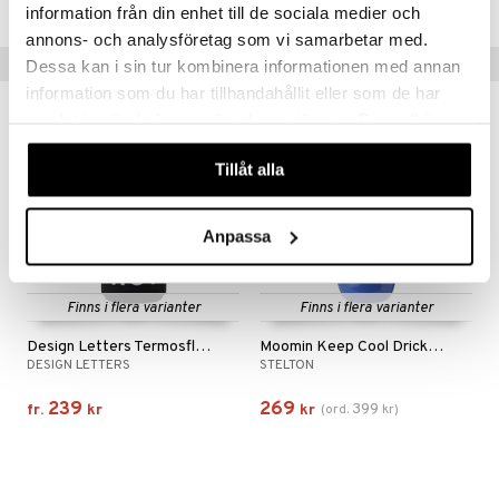
information från din enhet till de sociala medier och
an & Örngott
annons- och analysföretag som vi samarbetar med.
Tips till dig
Dessa kan i sin tur kombinera informationen med annan
information som du har tillhandahållit eller som de har
samlat in när du har använt deras tjänster. Du godkänner
-33%
våra cookies vid fortsatt användande av vår webbplats.
Tillåt alla
Anpassa
Finns i flera varianter
Finns i flera varianter
Design Letters Termosflaska Hot
Moomin Keep Cool Dricksflaska 0,75 L
DESIGN LETTERS
STELTON
239
269
399
fr.
kr
kr
(
ord.
kr
)