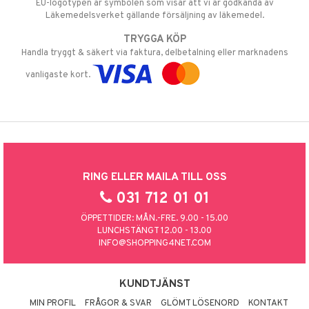
EU-logotypen är symbolen som visar att vi är godkända av
Läkemedelsverket gällande försäljning av läkemedel.
TRYGGA KÖP
Handla tryggt & säkert via faktura, delbetalning eller marknadens
vanligaste kort.
RING ELLER MAILA TILL OSS
031 712 01 01
ÖPPETTIDER: MÅN.-FRE. 9.00 - 15.00
LUNCHSTÄNGT 12.00 - 13.00
INFO@SHOPPING4NET.COM
KUNDTJÄNST
MIN PROFIL
FRÅGOR & SVAR
GLÖMT LÖSENORD
KONTAKT