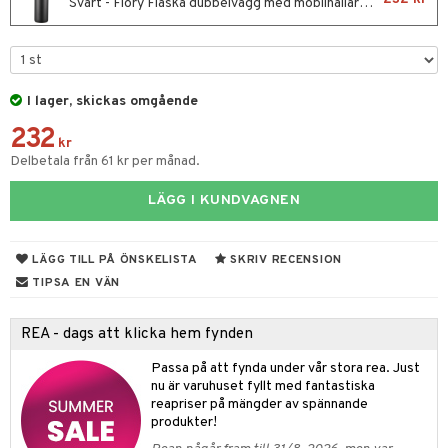
til
Svart - Flory Flaska dubbelvägg med mobilhållare magnet
vtillbehör
 & Muggar
kknivar
Kryddkvarnar
l- & Grönsaksknivar
I lager, skickas omgående
ngstillbehör
232
rbrädor
nnor
kr
Delbetala från 61 kr per månad.
cialknivar
way / Outdoor
LÄGG I KUNDVAGNEN
skor
lådor
LÄGG TILL PÅ ÖNSKELISTA
SKRIV RECENSION
moskannor
TIPSA EN VÄN
rmosmuggar
REA - dags att klicka hem fynden
ar
Passa på att fynda under vår stora rea. Just
ietter
& Bakformar
nu är varuhuset fyllt med fantastiska
reapriser på mängder av spännande
pa tallrikar
gningsfat & Skålar
produkter!