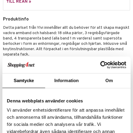
TILL REAN »
 Patrol
tson & Findus
Produktinfo
Detta pärlset från Ylvi innehåller allt du behöver för att skapa magiskt
pi Långstrump
vackra armband och halsband: 18 olika pärlor, 3 regnbågsfärgade
kemon
band, 4 transparenta band (alla band 1 m vardera) samt supersöta
berlocker i form av enhörningar, regnbågar och hjärtan. Inklusive små
amashjältarna
knytinstruktioner. Allt förpackat i en förslutningsbar plastlåda med
separata fack.
ållan
Övrigt
derman
4 år+
er Mario
Samtycke
Information
Om
Denna webbplats använder cookies
Vi använder enhetsidentifierare för att anpassa innehållet
Artikelnr
och annonserna till användarna, tillhandahålla funktioner
TYL28-1-XX
för sociala medier och analysera vår trafik. Vi
vidarebefordrar även sådana identifierare och annan