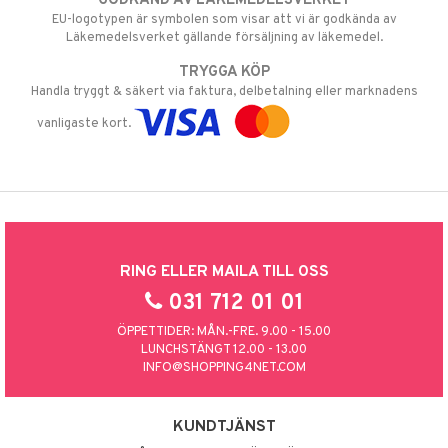
GODKÄND AV LÄKEMEDELSVERKET
EU-logotypen är symbolen som visar att vi är godkända av
Läkemedelsverket gällande försäljning av läkemedel.
TRYGGA KÖP
Handla tryggt & säkert via faktura, delbetalning eller marknadens
vanligaste kort.
RING ELLER MAILA TILL OSS
031 712 01 01
ÖPPETTIDER: MÅN.-FRE. 9.00 - 15.00
LUNCHSTÄNGT 12.00 - 13.00
INFO@SHOPPING4NET.COM
KUNDTJÄNST