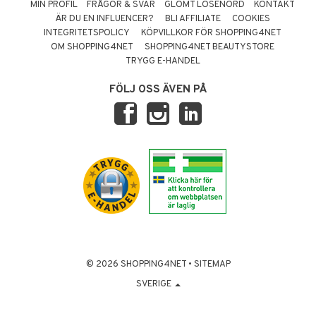
MIN PROFIL
FRÅGOR & SVAR
GLÖMT LÖSENORD
KONTAKT
ÄR DU EN INFLUENCER?
BLI AFFILIATE
COOKIES
INTEGRITETSPOLICY
KÖPVILLKOR FÖR SHOPPING4NET
OM SHOPPING4NET
SHOPPING4NET BEAUTYSTORE
TRYGG E-HANDEL
FÖLJ OSS ÄVEN PÅ
© 2026 SHOPPING4NET
•
SITEMAP
SVERIGE