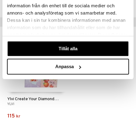
Lägsta pris senaste 30 dagarna: 238 kr
information från din enhet till de sociala medier och
annons- och analysföretag som vi samarbetar med.
Dessa kan i sin tur kombinera informationen med annan
Tips till dig
information som du har tillhandahållit eller som de har
samlat in när du har använt deras tjänster. Du godkänner
våra cookies vid fortsatt användande av vår webbplats.
Tillåt alla
Anpassa
Ylvi Create Your Diamond Picture
YLVI
115
kr