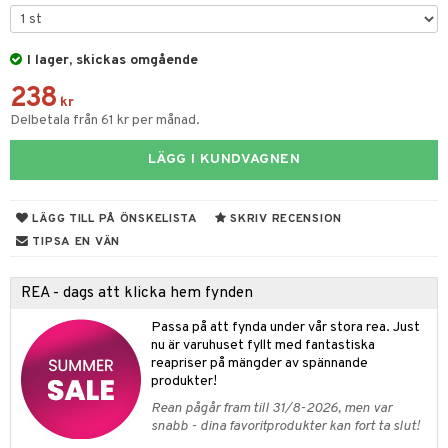
tyrt
elningen
gtoys
s
O Classic
saker
tik
ens Barn
I lager, skickas omgående
ney
O Creator
o
uslek
238
ållan
ney Prinsessor
GO Disney
kr
badabado
andlek
Delbetala från 61 kr per månad.
ffi Love
l
O Disney Princess
ki
mhus-leksaker
LÄGG I KUNDVAGNEN
zen
GO DUPLO
mhus-spel
ta Gris
O Friends
LÄGG TILL PÅ ÖNSKELISTA
SKRIV RECENSION
ry Potter
O Minecraft
TIPSA EN VÄN
lo Kitty
GO Ninjago
REA - dags att klicka hem fynden
.L.
GO Speed Champions
Passa på att fynda under vår stora rea. Just
mma Mu
GO Spidey
nu är varuhuset fyllt med fantastiska
reapriser på mängder av spännande
le
O Super Heroes
produkter!
min
ic
Rean pågår fram till 31/8-2026, men var
snabb - dina favoritprodukter kan fort ta slut!
Little Pony