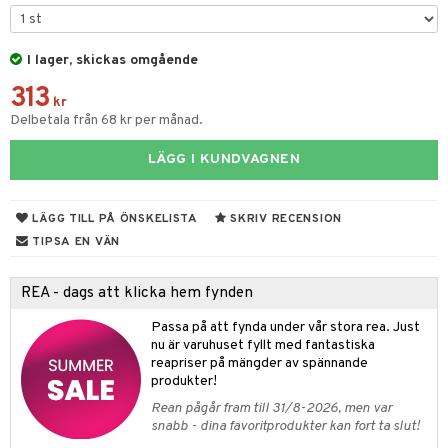
& Kastruller
I lager, skickas omgående
lsmaskiner
313
drostar
& Karaffer
kr
Delbetala från 68 kr per månad.
fe, Te & Espresso
LÄGG I KUNDVAGNEN
er & Elvispar
dknivar
rvaring
iga maskiner
vset
dskap
LÄGG TILL PÅ ÖNSKELISTA
SKRIV RECENSION
tenkokare
vslipar och Brynen
til
TIPSA EN VÄN
vtillbehör
 & Muggar
REA - dags att klicka hem fynden
kknivar
Kryddkvarnar
Passa på att fynda under vår stora rea. Just
l- & Grönsaksknivar
ngstillbehör
nu är varuhuset fyllt med fantastiska
reapriser på mängder av spännande
rbrädor
nnor
produkter!
cialknivar
Rean pågår fram till 31/8-2026, men var
way / Outdoor
snabb - dina favoritprodukter kan fort ta slut!