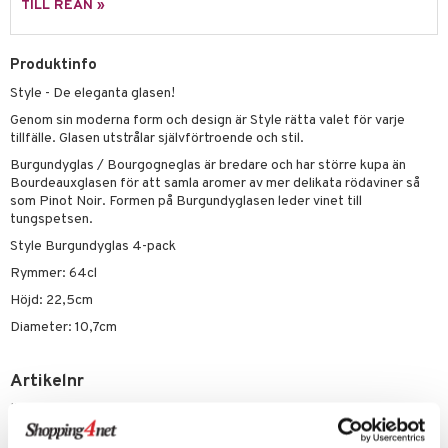
skor
ar
TILL REAN »
lådor
ietter
& Bakformar
Produktinfo
moskannor
pa tallrikar
gningsfat & Skålar
Style - De eleganta glasen!
rmosmuggar
tallrikar
Bartillbehör
Genom sin moderna form och design är Style rätta valet för varje
tillfälle. Glasen utstrålar självförtroende och stil.
Burgundyglas / Bourgogneglas är bredare och har större kupa än
& Plädar
Bourdeauxglasen för att samla aromer av mer delikata rödaviner så
som Pinot Noir. Formen på Burgundyglasen leder vinet till
s
dskuddar
textilier
tungspetsen.
Style Burgundyglas 4-pack
äder
lkar & Matare
änst
Rymmer: 64cl
ddset
ör
& Plädar
liv
 & svar
Höjd: 22,5cm
dar & Täcken
tilier
Grilltillbehör
Diameter: 10,7cm
produkt
an & Örngott
elningen
Artikelnr
& insektsskydd
tik
ITZ37-4-XX
dskuddar
k