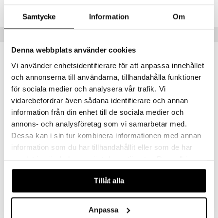
Lägsta pris senaste 30 dagarna: 313 kr
textilier
rdsredskap
Samtycke
Information
Om
ddset
sbelysning
Populära produkter
dar & Täcken
e
Denna webbplats använder cookies
an & Örngott
Vi använder enhetsidentifierare för att anpassa innehållet
och annonserna till användarna, tillhandahålla funktioner
för sociala medier och analysera vår trafik. Vi
vidarebefordrar även sådana identifierare och annan
information från din enhet till de sociala medier och
annons- och analysföretag som vi samarbetar med.
Dessa kan i sin tur kombinera informationen med annan
information som du har tillhandahållit eller som de har
Carat Vin 44cl 2-pack
More Vin 4-pack
samlat in när du har använt deras tjänster. Du godkänner
ORREFORS
ORREFORS
våra cookies vid fortsatt användande av vår webbplats.
Tillåt alla
473
441
kr
kr
Anpassa