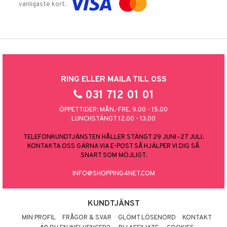
vanligaste kort.
RING ELLER MAILA TILL OSS
031 712 01 01
ÖPPETTIDER: MÅN.-FRE. 9.00 - 15.00
LUNCHSTÄNGT 12.00 - 13.00
TELEFONKUNDTJÄNSTEN HÅLLER STÄNGT 29 JUNI–27 JULI.
KONTAKTA OSS GÄRNA VIA E-POST SÅ HJÄLPER VI DIG SÅ
SNART SOM MÖJLIGT.
INFO@SHOPPING4NET.COM
KUNDTJÄNST
MIN PROFIL
FRÅGOR & SVAR
GLÖMT LÖSENORD
KONTAKT