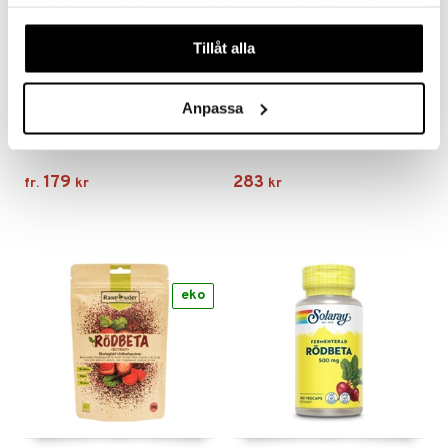
samlat in när du har använt deras tjänster. Du godkänner
våra cookies vid fortsatt användande av vår webbplats.
Tillåt alla
Finns i flera varianter
Anpassa
Bio-Strath elixir
Rawpowder Fosfatidylserin/Kolin 200mg/250mg
BIO-STRATH
RAWPOWDER
179
283
fr.
kr
kr
eko