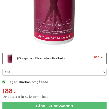
nor
d
 & mineral
tet & amning
ng
terie & PMS
tillskott
& naglar
tillskott
in
 ögon
ta
ggande & lindrande
kärl
ust
ust
ämpande
lskott
or
188 kr
nergi
äsa & hals
pigment
biloba
90 kapslar - Flexovital+Rödbeta
gar
ärkande
g
ämmande
erolsänkande
I lager, skickas omgående
fettsyror
tion
188
tsyror
kr
Delbetala från 57 kr per månad.
ot
LÄGG I KUNDVAGNEN