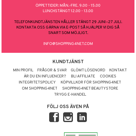
ÖPPETTIDER: MÅN.-FRE. 9.00 - 15.00
LUNCHSTÄNGT 12.00 - 13.00
TELEFONKUNDTJÄNSTEN HÅLLER STÄNGT 29 JUNI–27 JULI.
KONTAKTA OSS GÄRNA VIA E-POST SÅ HJÄLPER VI DIG SÅ
SNART SOM MÖJLIGT.
INFO@SHOPPING4NET.COM
KUNDTJÄNST
MIN PROFIL
FRÅGOR & SVAR
GLÖMT LÖSENORD
KONTAKT
ÄR DU EN INFLUENCER?
BLI AFFILIATE
COOKIES
INTEGRITETSPOLICY
KÖPVILLKOR FÖR SHOPPING4NET
OM SHOPPING4NET
SHOPPING4NET BEAUTYSTORE
TRYGG E-HANDEL
FÖLJ OSS ÄVEN PÅ