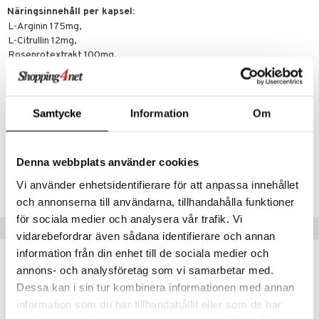
creme
Näringsinnehåll per kapsel:
L-Arginin 175mg,
L-Citrullin 12mg,
Rosenrotextrakt 100mg,
Rödbetsextrakt 100mg,
Magnesiumcitrat 25mg
C-vitamin 25mg (33% av DRI, Dagligt Referensintag).
Samtycke
Information
Om
Artikelnr
HF00B-I7-90
Denna webbplats använder cookies
Lägsta pris senaste 30 dagarna: 188 kr
Vi använder enhetsidentifierare för att anpassa innehållet
och annonserna till användarna, tillhandahålla funktioner
för sociala medier och analysera vår trafik. Vi
Populära produkter
vidarebefordrar även sådana identifierare och annan
information från din enhet till de sociala medier och
annons- och analysföretag som vi samarbetar med.
Dessa kan i sin tur kombinera informationen med annan
information som du har tillhandahållit eller som de har