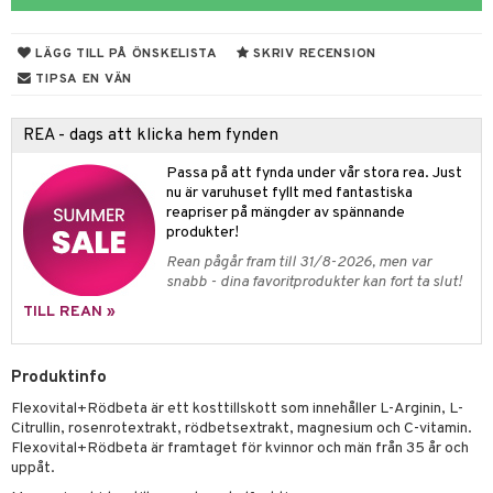
ndra
muskler
LÄGG TILL PÅ ÖNSKELISTA
SKRIV RECENSION
el
lskott
TIPSA EN VÄN
tarm
es
REA - dags att klicka hem fynden
r
d
r
Passa på att fynda under vår stora rea. Just
nu är varuhuset fyllt med fantastiska
het & oro
reapriser på mängder av spännande
rodukter
r
ltning
m
produkter!
Rean pågår fram till 31/8-2026, men var
ng
glerande
snabb - dina favoritprodukter kan fort ta slut!
d
frö & nötter
ium
TILL REAN »
hälsovård
ing
ning
neraler
Produktinfo
g & avgiftning
api
Flexovital+Rödbeta är ett kosttillskott som innehåller L-Arginin, L-
ygien
r & buljong
tare
Citrullin, rosenrotextrakt, rödbetsextrakt, magnesium och C-vitamin.
Flexovital+Rödbeta är framtaget för kvinnor och män från 35 år och
kning
bak
e
svård
uppåt.