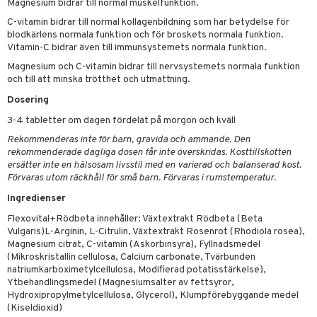
Magnesium bidrar till normal muskelfunktion.
emer
r
fröpasta
dervinäger
C-vitamin bidrar till normal kollagenbildning som har betydelse för
oncremer
fett
ndring
 fot
 & K
blodkärlens normala funktion och för broskets normala funktion.
änst
Vitamin-C bidrar även till immunsystemets normala funktion.
produkter
vård
ood
d
danter
 & svar
Magnesium och C-vitamin bidrar till nervsystemets normala funktion
göring
ndvård
och till att minska trötthet och utmattning.
lsam
bränning
iner
produkt
Dosering
cialprodukter
lbehör
hampo
g
tika
ersättning
elningen
3-4 tabletter om dagen fördelat på morgon och kväll
cialprodukter
d
iner
Rekommenderas inte för barn, gravida och ammande. Den
tik
rekommenderade dagliga dosen får inte överskridas. Kosttillskotten
par
, dusch & tvål
tänder
ersätter inte en hälsosam livsstil med en varierad och balanserad kost.
Förvaras utom räckhåll för små barn. Förvaras i rumstemperatur.
on
ylotion
Ingredienser
o
d
taminer
Flexovital+Rödbeta innehåller: Växtextrakt Rödbeta (Beta
riska oljor
dd
Vulgaris)L-Arginin, L-Citrulin, Växtextrakt Rosenrot (Rhodiola rosea),
Magnesium citrat, C-vitamin (Askorbinsyra), Fyllnadsmedel
ppspeeling
ersun
produkter
(Mikroskristallin cellulosa, Calcium carbonate, Tvärbunden
natriumkarboximetylcellulosa, Modifierad potatisstärkelse),
a
n utan sol
Ytbehandlingsmedel (Magnesiumsalter av fettsyror,
Hydroxipropylmetylcellulosa, Glycerol), Klumpförebyggande medel
cialprodukter
par
(Kiseldioxid)