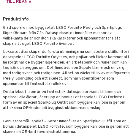
TILL REAN »
 Patrol
 & Köksredskap
r
tson & Findus
dning
Produktinfo
bil
Gläd spelare med byggsetet LEGO Fortnite Peely och Sparkplugs
pi Långstrump
tyrt
läger för barn från 7 år. Dataspelssetet innehåller massor av
kemon
välbekanta delar och ikoniska karaktärer och uppmuntrar fans att
saker
skapa sitt eget LEGO Fortnite äventyr.
amashjältarna
o
uslek
Leksetet återskapar de första utmaningarna som spelare ställs inför i
dataspelet LEGO Fortnite Odyssey, och pojkar och flickor kommer att
ållan
badabado
andlek
ha roligt när de bygger lägerelden, en arbetsbänk och ruiner som kan
tas isär och byggas om. Det finns även en Supply Llama och en varg
derman
ki
mhus-leksaker
tar
med rörlig svans och rörliga ben. All action väcks till liv av minifigurerna
Peely, Sparkplug och ett skelett, som har vapentillbehör som
er Mario
mhus-spel
tar
uppmuntrar till fantasifulla rollekar.
Detta lekset, som är en fantastisk dataspelspresent till barn och
0 bitar
el
änst
spelare i alla åldrar, låser upp en bonus i dataspelet LEGO Fortnite i
sel
aterial
spel
form av en speciell Sparkplug Outfit som byggare kan lösa in genom
 & svar
att skanna QR-koden på bygginstruktionernas omslag.
ssel
set
psspel
produkt
Bonusföremål i spelet – Setet innehåller en Sparkplug Outfit som en
illbehör
Måla
bonus i dataspelet LEGO Fortnite, som byggare kan lösa in genom att
elningen
skanna en QR-kod i bygginstruktionerna.