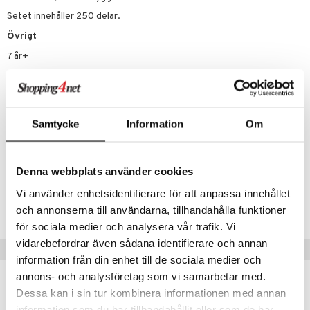
erial
tik
Setet innehåller 250 delar.
s
Övrigt
7 år+
Samtycke
Information
Om
Artikelnr
Denna webbplats använder cookies
T77075-1-XX
Vi använder enhetsidentifierare för att anpassa innehållet
Lägsta pris senaste 30 dagarna: 209 kr
och annonserna till användarna, tillhandahålla funktioner
för sociala medier och analysera vår trafik. Vi
vidarebefordrar även sådana identifierare och annan
Populära produkter
information från din enhet till de sociala medier och
annons- och analysföretag som vi samarbetar med.
Dessa kan i sin tur kombinera informationen med annan
information som du har tillhandahållit eller som de har