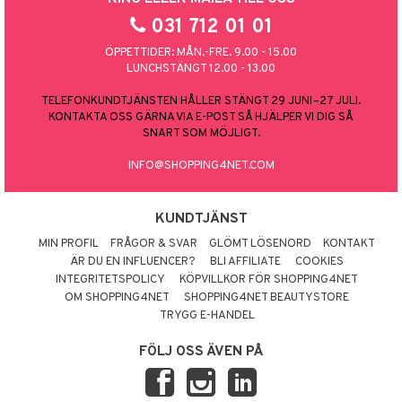
031 712 01 01
ÖPPETTIDER: MÅN.-FRE. 9.00 - 15.00
LUNCHSTÄNGT 12.00 - 13.00
TELEFONKUNDTJÄNSTEN HÅLLER STÄNGT 29 JUNI–27 JULI.
KONTAKTA OSS GÄRNA VIA E-POST SÅ HJÄLPER VI DIG SÅ
SNART SOM MÖJLIGT.
INFO@SHOPPING4NET.COM
KUNDTJÄNST
MIN PROFIL
FRÅGOR & SVAR
GLÖMT LÖSENORD
KONTAKT
ÄR DU EN INFLUENCER?
BLI AFFILIATE
COOKIES
INTEGRITETSPOLICY
KÖPVILLKOR FÖR SHOPPING4NET
OM SHOPPING4NET
SHOPPING4NET BEAUTYSTORE
TRYGG E-HANDEL
FÖLJ OSS ÄVEN PÅ