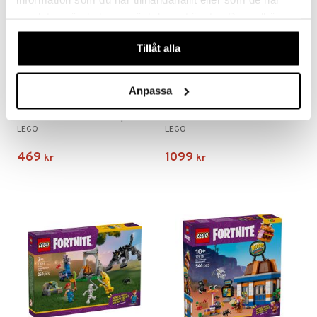
samlat in när du har använt deras tjänster. Du godkänner
våra cookies vid fortsatt användande av vår webbplats.
Tillåt alla
Anpassa
77071 LEGO Fortnite Supply Llama
77073 LEGO Fortnite Battle Bus
LEGO
LEGO
469
1099
kr
kr