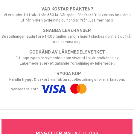
VAD KOSTAR FRAKTEN?
Vi erbjuder fri frakt från 350 kr. Vår gräns för fraktfri leverans bestäms
utifån vilken avdelning du handlar från. Läs mer här »
SNABBA LEVERANSER
Beställningar lagda före 14:00 (gäller varor i lager) skickas normalt ut från
oss samma dag.
GODKÄND AV LÄKEMEDELSVERKET
EU-logotypen är symbolen som visar att vi är godkända av
Läkemedelsverket gällande försäljning av läkemedel.
TRYGGA KÖP
Handla tryggt & säkert via faktura, delbetalning eller marknadens
vanligaste kort.
RING ELLER MAILA TILL OSS