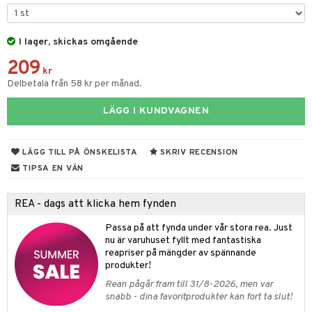
gtoys
s
O Classic
ens Barn
I lager, skickas omgående
ney
O Creator
209
ållan
ney Prinsessor
GO Disney
kr
Delbetala från 58 kr per månad.
ffi Love
l
O Disney Princess
LÄGG I KUNDVAGNEN
zen
GO DUPLO
ta Gris
O Friends
LÄGG TILL PÅ ÖNSKELISTA
SKRIV RECENSION
ry Potter
O Minecraft
TIPSA EN VÄN
lo Kitty
GO Ninjago
REA - dags att klicka hem fynden
.L.
GO Speed Champions
Passa på att fynda under vår stora rea. Just
mma Mu
GO Spidey
nu är varuhuset fyllt med fantastiska
reapriser på mängder av spännande
le
O Super Heroes
produkter!
min
ic
Rean pågår fram till 31/8-2026, men var
snabb - dina favoritprodukter kan fort ta slut!
Little Pony
us