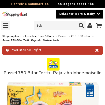
Perfekta sommartips
-
45 dagars öppet köp
Leksaker, Barn & Baby
RKEN
Skönhet
JER
ODUKTER
Kontaktlinser
Shopping4net
»
Leksaker, Barn & Baby
»
Pussel
»
200-500 bitar
»
Pussel 750 Bitar Terttu Raja-aho Mademoiselle
TKORT
Hälsokost
×
Produkten har utgått
Apotek
arn
er
oarer
Fitness
 håret
et
oarer
Hem & Inredning
Pussel 750 Bitar Terttu Raja-aho Mademoiselle
tar & Mössor
bygym
sar & Solhattar
der & UV-kläder
ker
Leksaker, Barn & Baby
igt
ysitters
nservis
kar & Handdukar
ngar
är
ment
Varumärken
nböcker
 & Skallra
lappar
nstillbehör
elar
öcker
ngsspel
skalendrar
Kampanjer
ycken
iler
lådor & Matförvaring
gings
d/Mamma
lar
tböcker
ment
k
tar