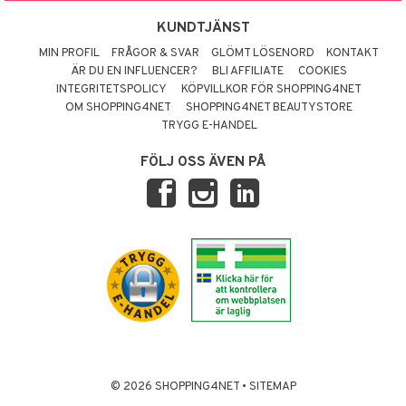
KUNDTJÄNST
MIN PROFIL
FRÅGOR & SVAR
GLÖMT LÖSENORD
KONTAKT
ÄR DU EN INFLUENCER?
BLI AFFILIATE
COOKIES
INTEGRITETSPOLICY
KÖPVILLKOR FÖR SHOPPING4NET
OM SHOPPING4NET
SHOPPING4NET BEAUTYSTORE
TRYGG E-HANDEL
FÖLJ OSS ÄVEN PÅ
© 2026 SHOPPING4NET
•
SITEMAP