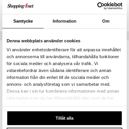
 Patrol
Artikelnr
tson & Findus
TPE64-1-XX
Samtycke
Information
Om
pi Långstrump
Tips till dig
kemon
Denna webbplats använder cookies
amashjältarna
Vi använder enhetsidentifierare för att anpassa innehållet
och annonserna till användarna, tillhandahålla funktioner
ållan
för sociala medier och analysera vår trafik. Vi
derman
vidarebefordrar även sådana identifierare och annan
er Mario
information från din enhet till de sociala medier och
annons- och analysföretag som vi samarbetar med.
Dessa kan i sin tur kombinera informationen med annan
information som du har tillhandahållit eller som de har
samlat in när du har använt deras tjänster. Du godkänner
Pussel 750 Bitar Mumin Stora Översvämningen
våra cookies vid fortsatt användande av vår webbplats.
PELIKO
Tillåt alla
149
kr