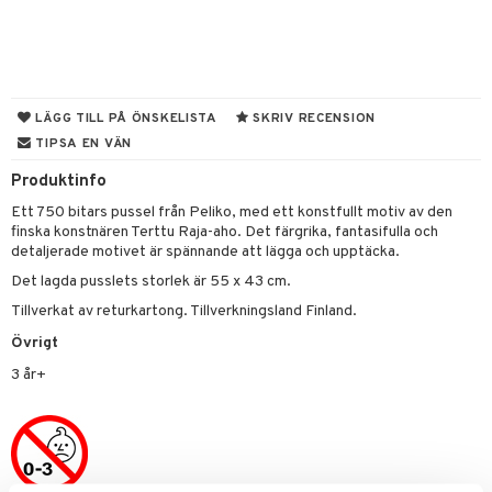
tyrt
s
gtoys
s
O Classic
saker
ens Barn
ney
O Creator
o
uslek
ållan
ney Prinsessor
GO Disney
badabado
andlek
LÄGG TILL PÅ ÖNSKELISTA
SKRIV RECENSION
ffi Love
TIPSA EN VÄN
l
O Disney Princess
ki
mhus-leksaker
Produktinfo
zen
GO DUPLO
mhus-spel
Ett 750 bitars pussel från Peliko, med ett konstfullt motiv av den
ta Gris
O Friends
finska konstnären Terttu Raja-aho. Det färgrika, fantasifulla och
detaljerade motivet är spännande att lägga och upptäcka.
ry Potter
O Minecraft
Det lagda pusslets storlek är 55 x 43 cm.
lo Kitty
GO Ninjago
Tillverkat av returkartong. Tillverkningsland Finland.
.L.
GO Speed Champions
Övrigt
mma Mu
GO Spidey
3 år+
le
O Super Heroes
min
ic
Little Pony