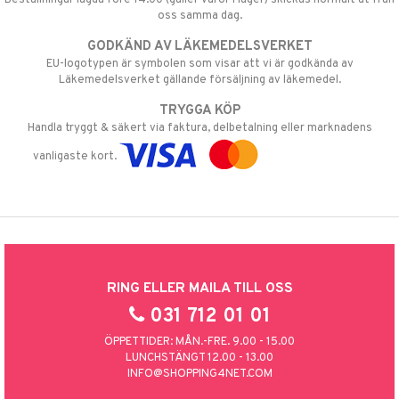
oss samma dag.
GODKÄND AV LÄKEMEDELSVERKET
EU-logotypen är symbolen som visar att vi är godkända av
Läkemedelsverket gällande försäljning av läkemedel.
TRYGGA KÖP
Handla tryggt & säkert via faktura, delbetalning eller marknadens
vanligaste kort.
RING ELLER MAILA TILL OSS
031 712 01 01
ÖPPETTIDER: MÅN.-FRE. 9.00 - 15.00
LUNCHSTÄNGT 12.00 - 13.00
INFO@SHOPPING4NET.COM