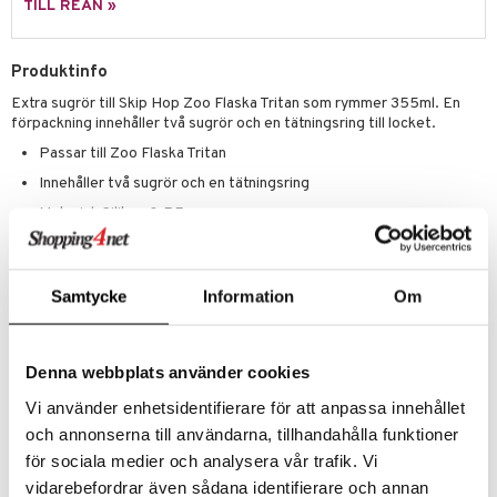
leich - Hästar
ney Prinsessor
pi Hoppetossa
banor
ons Åberg
TILL REAN »
leich-Wild Life
ktillbehör
i Villa Villerkulla
ndkår
blarna
anicals
us
Produktinfo
 Zhu Pets
by's Dollhouse
is
mse
tnite
 & Köksredskap
r
Extra sugrör till Skip Hop Zoo Flaska Tritan som rymmer 355ml. En
py Friends
g
tman
GO Bluey
dning
bil
förpackning innehåller två sugrör och en tätningsring till locket.
.L.
Passar till Zoo Flaska Tritan
libompa
O City
tyrt
Innehåller två sugrör och en tätningsring
gtoys
s
O Classic
saker
Material: Silikon & PE
ens Barn
ney
O Creator
o
uslek
Handdisk
ållan
ney Prinsessor
GO Disney
Hela Skip Hops sortiment följer REACH samt EU-standarder och
badabado
andlek
innehåller inga förbjudna kemikalier.
Samtycke
Information
Om
ffi Love
l
O Disney Princess
ki
mhus-leksaker
Övrigt
zen
GO DUPLO
mhus-spel
1 år+
Denna webbplats använder cookies
ta Gris
O Friends
Vi använder enhetsidentifierare för att anpassa innehållet
Artikelnr
ry Potter
O Minecraft
och annonserna till användarna, tillhandahålla funktioner
TSK69-1-XX
för sociala medier och analysera vår trafik. Vi
lo Kitty
GO Ninjago
vidarebefordrar även sådana identifierare och annan