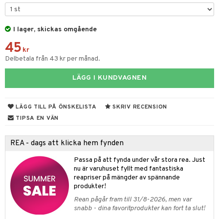
par & Tillbehör
sar & Solhattar
der & UV-kläder
ker
I lager, skickas omgående
ngar
är
ment
45
elar
öcker
ngsspel
skalendrar
kr
Delbetala från 43 kr per månad.
gings
lar
tböcker
ment
k
tar
LÄGG I KUNDVAGNEN
atshirts
ivitetsleksaker
böcker
giska leksaker
saker
tar
hirts
gleksaker
der
 Klossar
0 bitar
el
LÄGG TILL PÅ ÖNSKELISTA
SKRIV RECENSION
änst
don
O Builder
läder & Strumpor
sel
aterial
spel
TIPSA EN VÄN
 & svar
a gå vagnar
omag
ndgård
r
ssel
set
psspel
REA - dags att klicka hem fynden
produkt
ssar
urer
ionfigurer
kåp
illbehör
Måla
Passa på att fynda under vår stora rea. Just
elningen
gformers
 Real
nu är varuhuset fyllt med fantastiska
y Born
ndby
n
erial
reapriser på mängder av spännande
tik
ktyg
tlest Pet Shop
bie
dby Stockholm
produkter!
etsfordon
star & Gungdjur
s
Rean pågår fram till 31/8-2026, men var
leich - Forntidsdjur
comelon
min
ar
figurer
snabb - dina favoritprodukter kan fort ta slut!