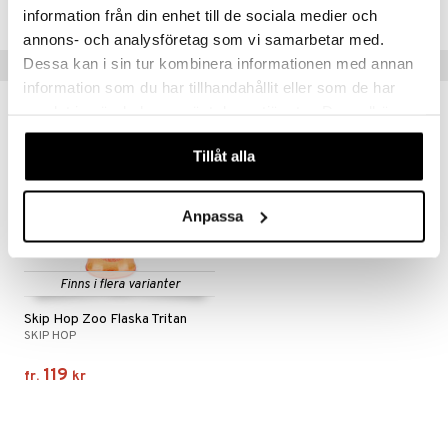
.L.
GO Speed Champions
Lägsta pris senaste 30 dagarna: 45 kr
information från din enhet till de sociala medier och
mma Mu
GO Spidey
annons- och analysföretag som vi samarbetar med.
Dessa kan i sin tur kombinera informationen med annan
Tips till dig
le
O Super Heroes
information som du har tillhandahållit eller som de har
min
ic
samlat in när du har använt deras tjänster. Du godkänner
våra cookies vid fortsatt användande av vår webbplats.
Little Pony
Tillåt alla
 Patrol
tson & Findus
Anpassa
pi Långstrump
kemon
Finns i flera varianter
amashjältarna
Skip Hop Zoo Flaska Tritan
SKIP HOP
ållan
119
fr.
kr
derman
er Mario