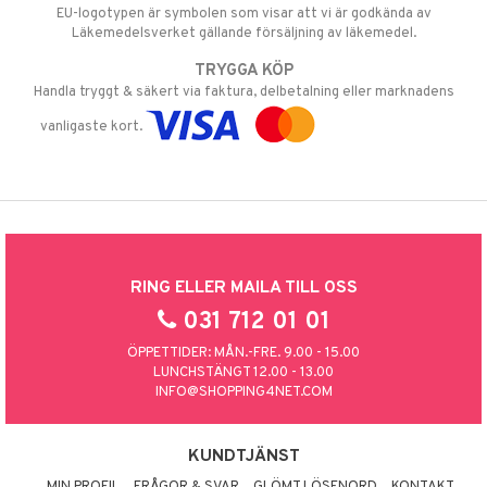
EU-logotypen är symbolen som visar att vi är godkända av
Läkemedelsverket gällande försäljning av läkemedel.
TRYGGA KÖP
Handla tryggt & säkert via faktura, delbetalning eller marknadens
vanligaste kort.
RING ELLER MAILA TILL OSS
031 712 01 01
ÖPPETTIDER: MÅN.-FRE. 9.00 - 15.00
LUNCHSTÄNGT 12.00 - 13.00
INFO@SHOPPING4NET.COM
KUNDTJÄNST
MIN PROFIL
FRÅGOR & SVAR
GLÖMT LÖSENORD
KONTAKT