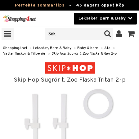
Perfekta sommartips
-
45 dagars öppet köp
Leksaker, Barn & Baby
RKEN
Skönhet
JER
ODUKTER
Kontaktlinser
Shopping4net
»
Leksaker, Barn & Baby
»
Baby & barn
»
Äta
»
Vattenflaskor & Tillbehör
»
Skip Hop Sugrör t. Zoo Flaska Tritan 2-p
TKORT
Hälsokost
Apotek
arn
Skip Hop Sugrör t. Zoo Flaska Tritan 2-p
oarer
Fitness
 håret
et
Hem & Inredning
tar & Mössor
bygym
Leksaker, Barn & Baby
igt
ysitters
nservis
Varumärken
nböcker
 & Skallra
lappar
Kampanjer
ycken
iler
lådor & Matförvaring