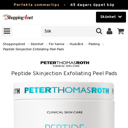
Perfekta sommartips
-
45 dagars öppet köp
Skönhet
RKEN
Skönhet
M BRANDS
T
Kontaktlinser
Shopping4net
»
Skönhet
»
För henne
»
Hudvård
»
Peeling
»
Peptide Skinjection Exfoliating Peel Pads
JER
Hälsokost
ODUKTER
Apotek
TKORT
Peptide Skinjection Exfoliating Peel Pads
Fitness
e
Hem & Inredning
Leksaker, Barn & Baby
essoarer
rd
Varumärken
lsam
iktscremer
Kampanjer
star / Kammar
 hy
iktsvård