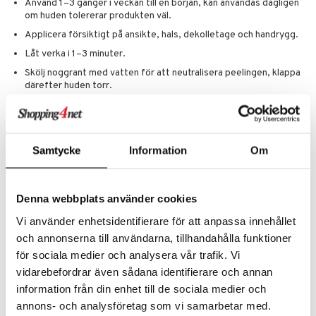
Använd 1–3 gånger i veckan till en början, kan användas dagligen
om huden tolererar produkten väl.
Applicera försiktigt på ansikte, hals, dekolletage och handrygg.
Låt verka i 1–3 minuter.
Skölj noggrant med vatten för att neutralisera peelingen, klappa
därefter huden torr.
Det är normalt med en lätt pirrande eller stickande känsla efter
applicering.
Ingredienser
Samtycke
Information
Om
Water/Aqua/Eau, Butylene Glycol, Sodium Lactate, Ethoxydiglycol,
Phytic Acid, PPG-5-Ceteth-20, Rosa Centifolia Flower Water,
Hamamelis Virginiana (Witch Hazel) Water, Salicylic Acid, Tocopheryl
Acetate, Chamomilla Recutita (Matricaria) Flower Extract, Camellia
Denna webbplats använder cookies
Sinensis Leaf Extract, Aloe Barbadensis Leaf Juice, Aminobutyric
Vi använder enhetsidentifierare för att anpassa innehållet
Acid, Borago Officinalis Seed Oil, Glycine, Symphytum Officinale Leaf
Extract, Serine, Glutamic Acid, Caprylic/Capric Triglyceride,
och annonserna till användarna, tillhandahålla funktioner
Potassium Sorbate, Sodium Benzoate, Aspartic Acid, Citrus Limon
för sociala medier och analysera vår trafik. Vi
(Lemon) Peel Extract, Leucine, Alanine, Lysine, Arginine, Benzoic
vidarebefordrar även sådana identifierare och annan
Acid, Tyrosine, Phenylalanine, Threonine, Proline, Valine, Isoleucine,
Histidine, Citric Acid, Citrus Aurantium Dulcis (Orange) Fruit Extract,
information från din enhet till de sociala medier och
Zingiber Officinale (Ginger) Root Extract, Citrus Aurantifolia (Lime)
annons- och analysföretag som vi samarbetar med.
Peel Extract, Salvia Officinalis (Sage) Leaf Extract, Mentha Piperita