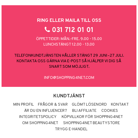
RING ELLER MAILA TILL OSS
031 712 01 01
ÖPPETTIDER: MÅN.-FRE. 9.00 - 15.00
LUNCHSTÄNGT 12.00 - 13.00
TELEFONKUNDTJÄNSTEN HÅLLER STÄNGT 29 JUNI–27 JULI.
KONTAKTA OSS GÄRNA VIA E-POST SÅ HJÄLPER VI DIG SÅ
SNART SOM MÖJLIGT.
INFO@SHOPPING4NET.COM
KUNDTJÄNST
MIN PROFIL
FRÅGOR & SVAR
GLÖMT LÖSENORD
KONTAKT
ÄR DU EN INFLUENCER?
BLI AFFILIATE
COOKIES
INTEGRITETSPOLICY
KÖPVILLKOR FÖR SHOPPING4NET
OM SHOPPING4NET
SHOPPING4NET BEAUTYSTORE
TRYGG E-HANDEL