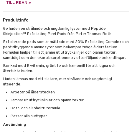
g 2: Exfoliering
oliering och masker
p
TILL REAN »
elningen
rum
g 3: Fukt
tvård
sh
tik
gg & Mustasch
Produktinfo
d- och kroppsvård
n
matics Elixir
dd
produkter
Ge huden en strålande och ungdomlig lyster med Peptide
n- och läppvård
cealer
yx
skydd
n
Skinjection™ Exfoliating Peel Pads från Peter Thomas Roth.
cialprodukter
göring
liner
nique Happy
teg till män
Exfolierande pads som är mättade med 20% Exfoliating Complex och
peptidbyggande aminosyror som bekämpar tidiga ålderstecken.
rum
ndation
nique Happy For Men
oliering
Formulan hjälper till att jämna ut uttryckslinjer och ojämn textur,
samtidigt som den ökar absorptionen av efterföljande behandlingar.
pstift
t och skydd
Berikad med E-vitamin, grönt te och kamomill för att lugna och
gloss
återfukta huden.
dvård
Huden lämnas med ett slätare, mer strålande och ungdomligt
liner
ning och rengöring
utseende.
e-up penslar
Arbetar på ålderstecken
Jämnar ut uttryckslinjer och ojämn textur
cara
Doft- och alkoholfri formula
onskugga
Passar alla hudtyper
mer
Användning
er