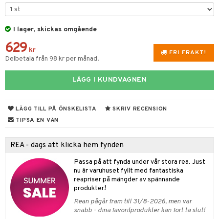
 & Gelé
nzer & Highlighter
ppar
ylotion
y spray
en
ymprodukter
cealer
lm
glar
I lager, skickas omgående
n utan sol
tljus & Rumsdoft
mband
om
629
gad Dagcreme
ppenna
naglar
on
odorant
 de cologne
sband
kr
FRI FRAKT!
Delbetala från 98 kr per månad.
ndation
pglans
ellack
liner / Kajal
lbehör
chgelé & tvål
 de parfum
hängen
lsam
apotek
rd
dukter
mer
pstift
elvård
nsar
e-up
vård
LÄGG I KUNDVAGNEN
 de toilette
gar
ktriska trimmers
iktscremer
gon
vård
ärer
er
mover
ögonfransar
iga
t Set
tset
avfall
n utan sol
ylotion
e
m
LÄGG TILL PÅ ÖNSKELISTA
SKRIV RECENSION
uge
lbehör
cara
cetter
ndvård
färg
tset
n utan sol
er shave balm
pa
TIPSA EN VÄN
onbryn
borttagning
hampo
sk
odorant
er shave lotion
inser
REA - dags att klicka hem fynden
onskugga
ppsolja
ling produkter
essärer
chgelé & tvål
 de cologne
UE
Passa på att fynda under vår stora rea. Just
mma & Baby
lbehör
oncremer
ndvård
 de toilette
nique
nu är varuhuset fyllt med fantastiska
änst
reapriser på mängder av spännande
ling
ling
borttagning
tset
p 10
produkter!
 & svar
produkter
produkter
produkter
Rean pågår fram till 31/8-2026, men var
g 1: Rengöring
rd
snabb - dina favoritprodukter kan fort ta slut!
produkt
cialprodukter
göring
cialprodukter