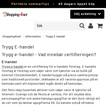
Perfekta sommartips
-
45 dagars öppet köp
Välj avdelning
JER
Skönhet
ODUKTER
TKORT
Kontaktlinser
Shopping4net
»
Information
»
Trygg E-handel
Hälsokost
in
Trygg E-handel
Apotek
Trygg e-handel - Vad innebär certifieringen?
nd
E-handel
lösenord
Fitness
Trygg e-handel
är en certifiering för e-handels företag. E-handels
företag är företag som säljer varor och tjänster via en butik på
Hem & Inredning
änst
internet (Distanshandel). E-handel bygger på precis samma princip
som traditionell postorder, skillnaden är att varorna uppvisas på en
Leksaker, Barn & Baby
 & svar
hemsida samt att köpeavtalet ingås direkt på hemsidan.
Det finns idag tusentals aktörer som säljer varor & tjänster på
tik
Varumärken
Internet i Sverige och de flesta är seriösa. För att skydda dina
personuppgifter och andra känsliga uppgifter är det dock viktigt att
influencer?
Kampanjer
du vet vem du lämnar uppgifterna till. Du kanske också vill känna