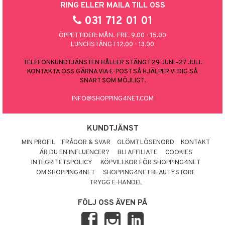
RING ELLER MAILA TILL OSS
031 712 01 01
ÖPPETTIDER: MÅN.-FRE. 9.00 - 15.00
LUNCHSTÄNGT 12.00 - 13.00
TELEFONKUNDTJÄNSTEN HÅLLER STÄNGT 29 JUNI–27 JULI.
KONTAKTA OSS GÄRNA VIA E-POST SÅ HJÄLPER VI DIG SÅ
SNART SOM MÖJLIGT.
INFO@SHOPPING4NET.COM
KUNDTJÄNST
MIN PROFIL
FRÅGOR & SVAR
GLÖMT LÖSENORD
KONTAKT
ÄR DU EN INFLUENCER?
BLI AFFILIATE
COOKIES
INTEGRITETSPOLICY
KÖPVILLKOR FÖR SHOPPING4NET
OM SHOPPING4NET
SHOPPING4NET BEAUTYSTORE
TRYGG E-HANDEL
FÖLJ OSS ÄVEN PÅ