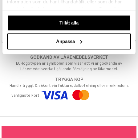
information som du har tillhandahållit eller som de har
samlat in när du har använt deras tjänster. Du godkänner
VAD KOSTAR FRAKTEN?
våra cookies vid fortsatt användande av vår webbplats.
Vi erbjuder fri frakt från 350 kr. Vår gräns för fraktfri leverans bestäms
Tillåt alla
utifån vilken avdelning du handlar från. Läs mer här »
SNABBA LEVERANSER
Anpassa
Beställningar lagda före 14:00 (gäller varor i lager) skickas normalt ut från
oss samma dag.
GODKÄND AV LÄKEMEDELSVERKET
EU-logotypen är symbolen som visar att vi är godkända av
Läkemedelsverket gällande försäljning av läkemedel.
TRYGGA KÖP
Handla tryggt & säkert via faktura, delbetalning eller marknadens
vanligaste kort.