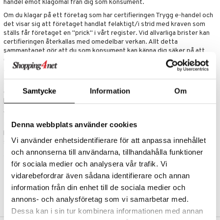
handel emot klagomål från dig som konsument.
Om du klagar på ett företag som har certifieringen Trygg e-handel och
det visar sig att företaget handlat felaktigt/i strid med kraven som
ställs får företaget en "prick" i vårt register. Vid allvarliga brister kan
certifieringen återkallas med omedelbar verkan. Allt detta
sammantaget gör att du som konsument kan känna dig säker på att
endast seriösa företag bär Trygg e-handel symbolen.
Trygg e-handel symbolen
För att kontrollera att symbolen är äkta klickar du/håller muspekar
Samtycke
Information
Om
över Trygg e-handel symbolen.
Se exempel här
. Varje anslutet företag
har ett unikt certifikat på domänen tryggehandel.se.
Var hittar jag Trygg e-handel certifierade företag?
Denna webbplats använder cookies
Du hittar alla
certifierade företag här
. Företaget är indelande i
kategorier efter sortiment så att du lättare skall kunna hitta företag
Vi använder enhetsidentifierare för att anpassa innehållet
som säljer de varor & tjänster du är intresserad av!
och annonserna till användarna, tillhandahålla funktioner
för sociala medier och analysera vår trafik. Vi
vidarebefordrar även sådana identifierare och annan
information från din enhet till de sociala medier och
annons- och analysföretag som vi samarbetar med.
Dessa kan i sin tur kombinera informationen med annan