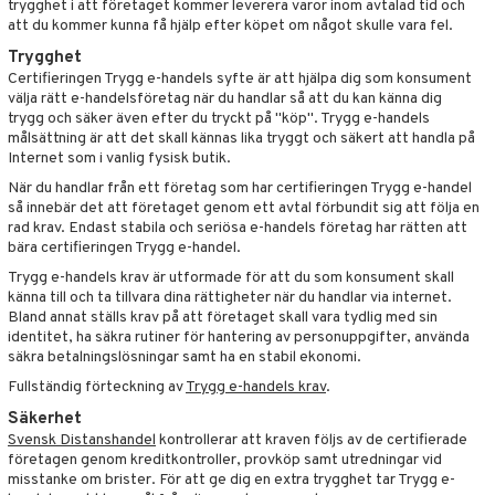
trygghet i att företaget kommer leverera varor inom avtalad tid och
ate
att du kommer kunna få hjälp efter köpet om något skulle vara fel.
Trygghet
Certifieringen Trygg e-handels syfte är att hjälpa dig som konsument
tspolicy
välja rätt e-handelsföretag när du handlar så att du kan känna dig
trygg och säker även efter du tryckt på "köp". Trygg e-handels
r för Shopping4net
målsättning är att det skall kännas lika tryggt och säkert att handla på
Internet som i vanlig fysisk butik.
ping4net
När du handlar från ett företag som har certifieringen Trygg e-handel
4net Beautystore
så innebär det att företaget genom ett avtal förbundit sig att följa en
rad krav. Endast stabila och seriösa e-handels företag har rätten att
handel
bära certifieringen Trygg e-handel.
Trygg e-handels krav är utformade för att du som konsument skall
känna till och ta tillvara dina rättigheter när du handlar via internet.
Bland annat ställs krav på att företaget skall vara tydlig med sin
identitet, ha säkra rutiner för hantering av personuppgifter, använda
säkra betalningslösningar samt ha en stabil ekonomi.
Fullständig förteckning av
Trygg e-handels krav
.
Säkerhet
Svensk Distanshandel
kontrollerar att kraven följs av de certifierade
företagen genom kreditkontroller, provköp samt utredningar vid
misstanke om brister. För att ge dig en extra trygghet tar Trygg e-