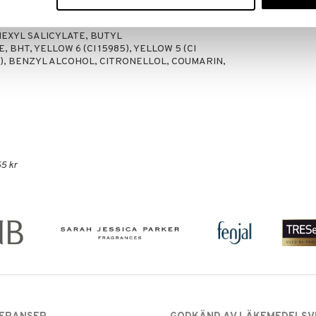
 (AQUA), FRAGRANCE/PARFUM, ETHYLHEXYL
EXYL SALICYLATE, BUTYL
HT, YELLOW 6 (CI 15985), YELLOW 5 (CI
730), BENZYL ALCOHOL, CITRONELLOL, COUMARIN,
5 kr