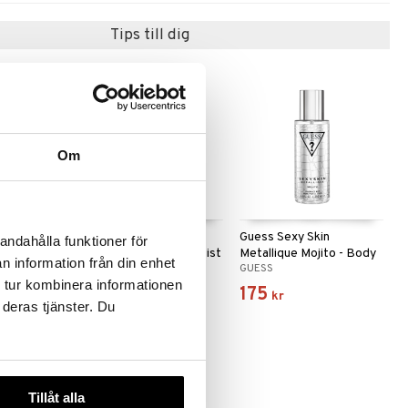
Tips till dig
Om
enezia -
Guess Ibiza Radiant
Guess Sexy Skin
andahålla funktioner för
e
Shimmer - Fragrance Mist
Metallique Mojito - Body
n information från din enhet
GUESS
GUESS
mist
 tur kombinera informationen
145
175
kr
kr
 deras tjänster. Du
Tillåt alla