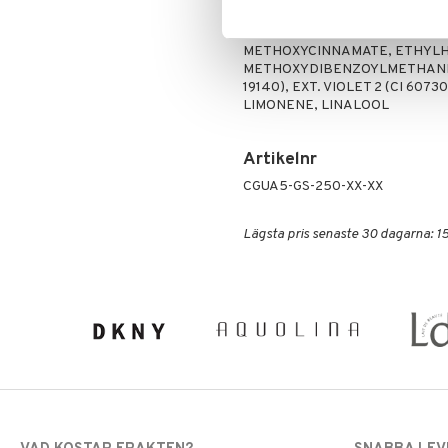
Ingredienser
ALCOHOL DENAT., WATER/EAU
METHOXYCINNAMATE, ETHYLH
METHOXYDIBENZOYLMETHANE, B
19140), EXT. VIOLET 2 (CI 60
LIMONENE, LINALOOL
Artikelnr
CGUA5-GS-250-XX-XX
Lägsta pris senaste 30 dagarna: 15