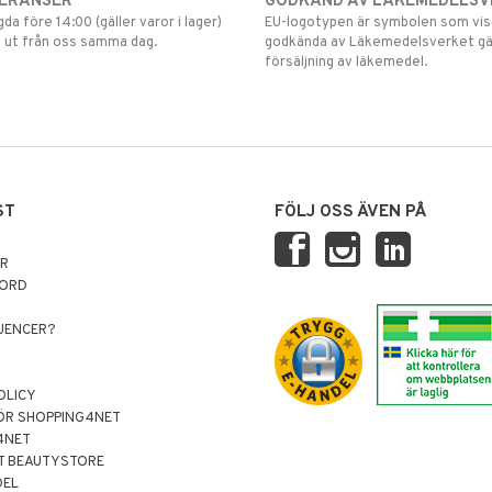
VERANSER
GODKÄND AV LÄKEMEDELSV
gda före 14:00 (gäller varor i lager)
EU-logotypen är symbolen som visar
 ut från oss samma dag.
godkända av Läkemedelsverket gä
försäljning av läkemedel.
ST
FÖLJ OSS ÄVEN PÅ
AR
NORD
LUENCER?
OLICY
ÖR SHOPPING4NET
4NET
T BEAUTYSTORE
DEL