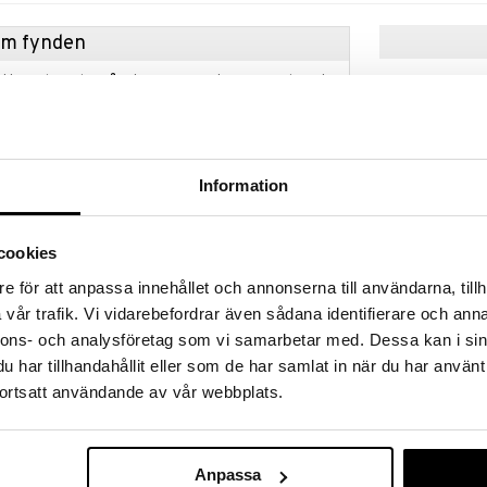
hem fynden
tt fynda under vår stora rea. Just nu är varuhuset
fantastiska reapriser på mängder av spännande
!
 fram till 31/8-2026, men var snabb - dina
ukter kan fort ta slut!
Information
N »
cookies
Guess Amore V
e för att anpassa innehållet och annonserna till användarna, tillh
ubblande dragningen av Guess Sexy Skin Metallique
Eau de toilett
vår trafik. Vi vidarebefordrar även sådana identifierare och anna
GUESS
nnons- och analysföretag som vi samarbetar med. Dessa kan i sin
ivliga noter av blodapelsin, bergamott, kardemumma
449
kr
uppfriskande citrus-symfoni med en hint av krydda.
har tillhandahållit eller som de har samlat in när du har använt
ing av pion, Figolide™ och mandelkräm som framkallar
ortsatt användande av vår webbplats.
t, samtidigt som den tillför en krämig textur som
r doften utvecklas vävs varma basnoter av bensoin,
man och omger dig med en förförisk och lyxig aura
Anpassa