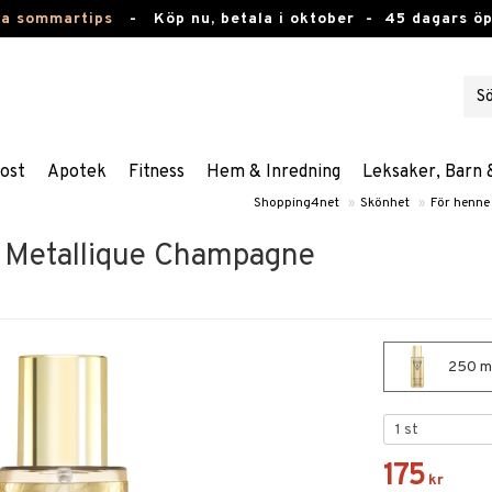
ta sommartips
-
Köp nu, betala i oktober -
45 dagars ö
ost
Apotek
Fitness
Hem & Inredning
Leksaker, Barn 
Shopping4net
»
Skönhet
»
För henne
 Metallique Champagne
250 ml
175
kr