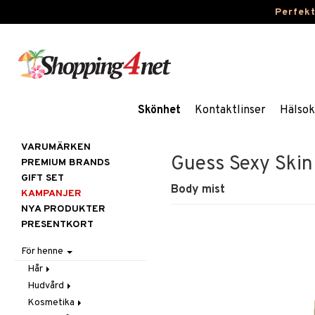
Perfek
Skönhet
Kontaktlinser
Hälsok
VARUMÄRKEN
Guess Sexy Skin
PREMIUM BRANDS
GIFT SET
Body mist
KAMPANJER
NYA PRODUKTER
PRESENTKORT
För henne
Hår
Hudvård
Accessoarer
Kosmetika
Balsam
Ansiktscremer