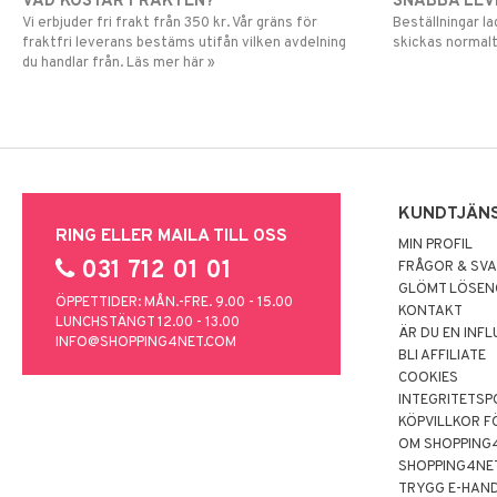
VAD KOSTAR FRAKTEN?
SNABBA LE
Vi erbjuder fri frakt från 350 kr. Vår gräns för
Beställningar la
fraktfri leverans bestäms utifån vilken avdelning
skickas normalt
du handlar från. Läs mer här »
KUNDTJÄN
RING ELLER MAILA TILL OSS
MIN PROFIL
031 712 01 01
FRÅGOR & SV
GLÖMT LÖSE
ÖPPETTIDER: MÅN.-FRE. 9.00 - 15.00
KONTAKT
LUNCHSTÄNGT 12.00 - 13.00
ÄR DU EN INF
INFO@SHOPPING4NET.COM
BLI AFFILIATE
COOKIES
INTEGRITETSP
KÖPVILLKOR F
OM SHOPPING
SHOPPING4NE
TRYGG E-HAN