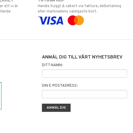
ERKET
TRYGGA KÖP
 att vi är
Handla tryggt & säkert via faktura, delbetalning
llande
eller marknadens vanligaste kort.
ANMÄL DIG TILL VÅRT NYHETSBREV
DITT NAMN:
DIN E-POSTADRESS: