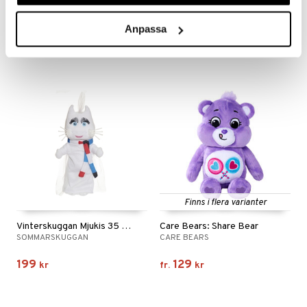
WILD REPUBLIC
TEDDYKOMPANIET
Anpassa
129
119
kr
kr
Finns i flera varianter
Vinterskuggan Mjukis 35 cm
Care Bears: Share Bear
SOMMARSKUGGAN
CARE BEARS
199
129
kr
fr.
kr