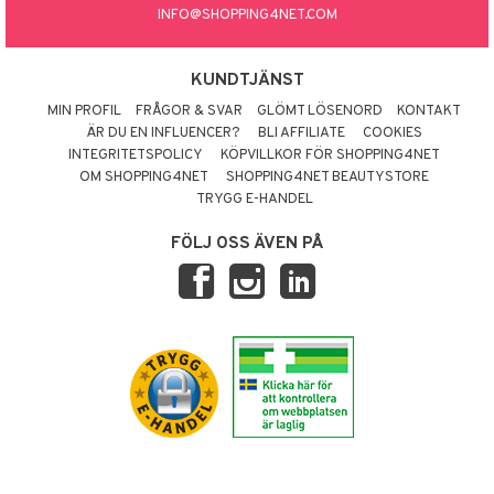
INFO@SHOPPING4NET.COM
KUNDTJÄNST
MIN PROFIL
FRÅGOR & SVAR
GLÖMT LÖSENORD
KONTAKT
ÄR DU EN INFLUENCER?
BLI AFFILIATE
COOKIES
INTEGRITETSPOLICY
KÖPVILLKOR FÖR SHOPPING4NET
OM SHOPPING4NET
SHOPPING4NET BEAUTYSTORE
TRYGG E-HANDEL
FÖLJ OSS ÄVEN PÅ