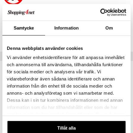
Artikelnr
TSQ72-1-XX
Samtycke
Information
Om
Lägsta pris senaste 30 dagarna: 359 kr
Denna webbplats använder cookies
Populära produkter
Vi använder enhetsidentifierare för att anpassa innehållet
och annonserna till användarna, tillhandahålla funktioner
för sociala medier och analysera vår trafik. Vi
vidarebefordrar även sådana identifierare och annan
information från din enhet till de sociala medier och
annons- och analysföretag som vi samarbetar med.
Dessa kan i sin tur kombinera informationen med annan
information som du har tillhandahållit eller som de har
samlat in när du har använt deras tjänster. Du godkänner
våra cookies vid fortsatt användande av vår webbplats.
Finns i flera varianter
Finns i flera varianter
Tillåt alla
Wild Republic Fågel med Ljud
TK Kramis Bubble Tea