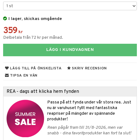
tyrt
gtoys
s
O Classic
saker
ens Barn
I lager, skickas omgående
ney
O Creator
o
uslek
359
ållan
ney Prinsessor
GO Disney
kr
badabado
andlek
Delbetala från 72 kr per månad.
ffi Love
l
O Disney Princess
ki
mhus-leksaker
tar
LÄGG I KUNDVAGNEN
zen
GO DUPLO
mhus-spel
tar
ta Gris
O Friends
0 bitar
el
LÄGG TILL PÅ ÖNSKELISTA
SKRIV RECENSION
änst
ry Potter
O Minecraft
TIPSA EN VÄN
sel
aterial
spel
 & svar
lo Kitty
GO Ninjago
ssel
set
psspel
REA - dags att klicka hem fynden
produkt
.L.
GO Speed Champions
illbehör
Måla
Passa på att fynda under vår stora rea. Just
elningen
mma Mu
GO Spidey
nu är varuhuset fyllt med fantastiska
erial
reapriser på mängder av spännande
tik
le
O Super Heroes
produkter!
s
min
ic
Rean pågår fram till 31/8-2026, men var
snabb - dina favoritprodukter kan fort ta slut!
Little Pony