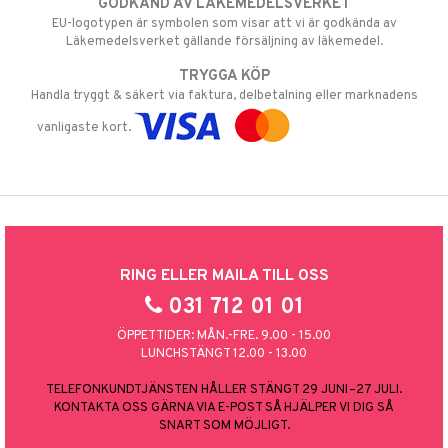
GODKÄND AV LÄKEMEDELSVERKET
EU-logotypen är symbolen som visar att vi är godkända av
Läkemedelsverket gällande försäljning av läkemedel.
TRYGGA KÖP
Handla tryggt & säkert via faktura, delbetalning eller marknadens
vanligaste kort.
RING ELLER MAILA TILL OSS
031 712 01 01
ÖPPETTIDER: MÅN.-FRE. 9.00 - 15.00
LUNCHSTÄNGT 12.00 - 13.00
TELEFONKUNDTJÄNSTEN HÅLLER STÄNGT 29 JUNI–27 JULI.
KONTAKTA OSS GÄRNA VIA E-POST SÅ HJÄLPER VI DIG SÅ
SNART SOM MÖJLIGT.