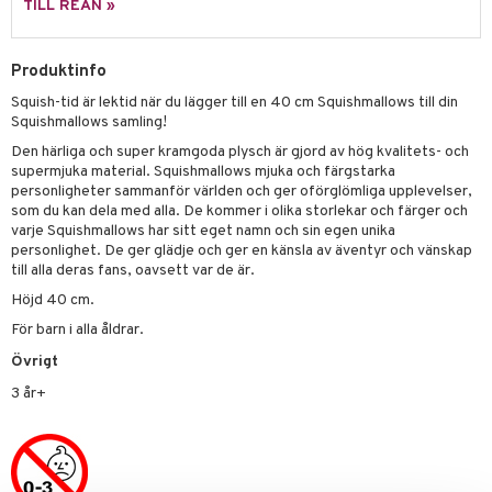
TILL REAN »
 Patrol
tson & Findus
Produktinfo
Squish-tid är lektid när du lägger till en 40 cm Squishmallows till din
pi Långstrump
Squishmallows samling!
kemon
Den härliga och super kramgoda plysch är gjord av hög kvalitets- och
supermjuka material. Squishmallows mjuka och färgstarka
amashjältarna
personligheter sammanför världen och ger oförglömliga upplevelser,
som du kan dela med alla. De kommer i olika storlekar och färger och
ållan
varje Squishmallows har sitt eget namn och sin egen unika
personlighet. De ger glädje och ger en känsla av äventyr och vänskap
derman
till alla deras fans, oavsett var de är.
er Mario
Höjd 40 cm.
För barn i alla åldrar.
Övrigt
3 år+