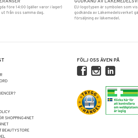
VERANSER
GODKÄND AV LÄKEMEDELSV
gda före 14:00 (gäller varor i lager)
EU-logotypen är symbolen som visar
 ut från oss samma dag.
godkända av Läkemedelsverket gä
försäljning av läkemedel.
ST
FÖLJ OSS ÄVEN PÅ
AR
NORD
LUENCER?
OLICY
ÖR SHOPPING4NET
4NET
T BEAUTYSTORE
DEL