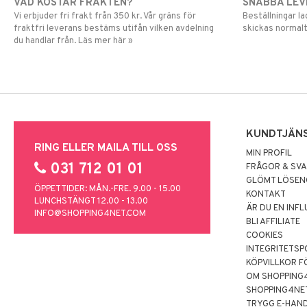
VAD KOSTAR FRAKTEN?
SNABBA LE
Vi erbjuder fri frakt från 350 kr. Vår gräns för
Beställningar la
fraktfri leverans bestäms utifån vilken avdelning
skickas normalt
du handlar från. Läs mer här »
KUNDTJÄN
RING ELLER MAILA TILL OSS
MIN PROFIL
031 712 01 01
FRÅGOR & SV
GLÖMT LÖSE
ÖPPETTIDER: MÅN.-FRE. 9.00 - 15.00
KONTAKT
LUNCHSTÄNGT 12.00 - 13.00
ÄR DU EN INF
INFO@SHOPPING4NET.COM
BLI AFFILIATE
COOKIES
INTEGRITETSP
KÖPVILLKOR F
OM SHOPPING
SHOPPING4NE
TRYGG E-HAN