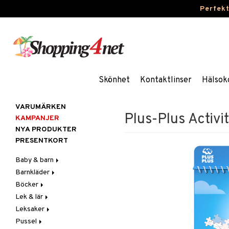
Perfek
Skönhet
Kontaktlinser
Hälsok
VARUMÄRKEN
Plus-Plus Activi
KAMPANJER
NYA PRODUKTER
PRESENTKORT
Baby & barn
Barnkläder
Accessoarer
Böcker
Aktivitet
Accessoarer
För håret
Lek & lär
Äta
Badkläder & UV-kläder
Dagböcker
Hattar & Mössor
Babygym
Kepsar & Solhattar
Leksaker
Badrockar & Handdukar
Klänningar
Läs & Lär
Experiment
Övrigt
Babysitters
Barnservis
Pussel
Barnvagnstillbehör
Nederdelar
Målarböcker
Inlärningsspel
Adventskalendrar
Plånböcker
Bit & Skallra
Haklappar