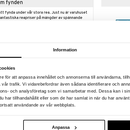
hem fynden
tt fynda under vår stora rea. Just nu är varuhuset
fantastiska reapriser på mängder av spännande
!
 fram till 31/8-2026, men var snabb - dina
ukter kan fort ta slut!
N »
Information
Plus-Plus Act
cookies
eller eftermiddagen till ett roligt äventyr. Varje sida
Ocean
tforska, både i 2D och 3D. Med den smarta Puzzle By
PLUS PLUS
e för att anpassa innehållet och annonserna till användarna, tillh
rg ett nummer – ett roligt och logiskt sätt för
109
vår trafik. Vi vidarebefordrar även sådana identifierare och anna
ör 3D-idéerna finns enkla steg-för-steg-anvisningar
kr
iguren.
nnons- och analysföretag som vi samarbetar med. Dessa kan i sin
har tillhandahållit eller som de har samlat in när du har använt
Plus-Plus-bitar, snyggt förvarade i en liten låda som
ortsatt användande av vår webbplats.
 samtidigt, så barnet får skapa ett par, plocka isär
erfekt lösning för långvarig och uppfinningsrik lek.
Anpassa