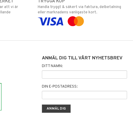
ERKET
TRYGGA KÖP
 att vi är
Handla tryggt & säkert via faktura, delbetalning
llande
eller marknadens vanligaste kort.
ANMÄL DIG TILL VÅRT NYHETSBREV
DITT NAMN:
DIN E-POSTADRESS: