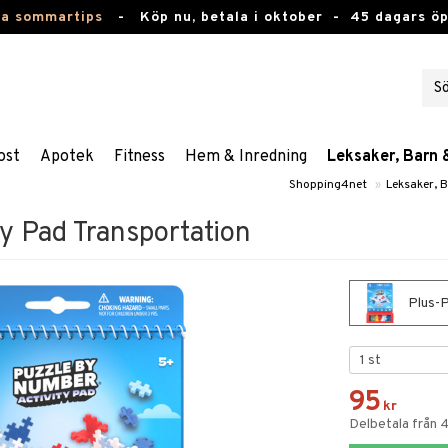
ta sommartips
-
Köp nu, betala i oktober -
45 dagars ö
ost
Apotek
Fitness
Hem & Inredning
Leksaker, Barn 
Shopping4net
»
Leksaker, 
ty Pad Transportation
Plus-P
95
kr
Delbetala från 