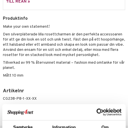
liner
ning och rengöring
TILL REAN »
e-up penslar
Produktinfo
cara
Make your own statement!
onskugga
Den silverpläterade lilla rosettcharmen är den perfekta accessoaren
mer
för att ge din look en söt och unik twist. Fäst den på ett hoopörhänge,
ett halsband eller ett armband och skapa en look som passar din vibe.
er
Använd den ensam för en söt och enkel detalj, eller mixa med flera
rosetter för en stacked look med mycket personlighet.
Tillverkad av 99 % återvunnet material – fashion med omtanke för vår
planet.
Mått 10 mm
Artikelnr
CG238-P8-1-XX-XX
Lägsta pris senaste 30 dagarna: 149 kr
Samtycke
Information
Om