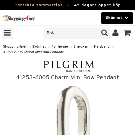
Perfekta sommartips
-
45 dagars öppet köp
Skönhet
RKEN
Skönhet
M BRANDS
T
Kontaktlinser
Shopping4net
»
Skönhet
»
För henne
»
Smycken
»
Halsband
»
41253-6005 Charm Mini Bow Pendant
JER
Hälsokost
ODUKTER
Apotek
TKORT
41253-6005 Charm Mini Bow Pendant
Fitness
e
Hem & Inredning
Leksaker, Barn & Baby
essoarer
rd
Varumärken
lsam
iktscremer
tika
Kampanjer
star / Kammar
 hy
iktsvård
t Set
vård