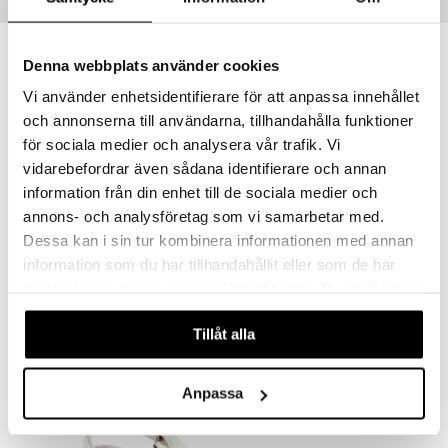
Tips till dig
Denna webbplats använder cookies
Vi använder enhetsidentifierare för att anpassa innehållet
och annonserna till användarna, tillhandahålla funktioner
för sociala medier och analysera vår trafik. Vi
vidarebefordrar även sådana identifierare och annan
information från din enhet till de sociala medier och
annons- och analysföretag som vi samarbetar med.
Dessa kan i sin tur kombinera informationen med annan
61253-6003 Elliana Earrings
63253-2011 Nancy Necklace
information som du har tillhandahållit eller som de har
PILGRIM
PILGRIM
samlat in när du har använt deras tjänster. Du godkänner
våra cookies vid fortsatt användande av vår webbplats.
399
299
kr
kr
Tillåt alla
Anpassa