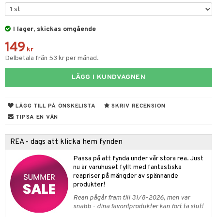
er shave lotion
inser
 & Gelé
cialprodukter
ling produkter
essärer
chgelé & tvål
 de cologne
UE
ymprodukter
I lager, skickas omgående
lbehör
oncremer
ndvård
 de toilette
nique
änst
149
ling
borttagning
tset
kr
p 10
Delbetala från 53 kr per månad.
 & svar
produkter
produkter
g 1: Rengöring
rd
produkt
LÄGG I KUNDVAGNEN
göring
cialprodukter
g 2: Exfoliering
oliering och masker
p
elningen
rum
g 3: Fukt
tvård
sh
LÄGG TILL PÅ ÖNSKELISTA
SKRIV RECENSION
tik
gg & Mustasch
TIPSA EN VÄN
d- och kroppsvård
n
matics Elixir
dd
produkter
n- och läppvård
cealer
yx
skydd
n
REA - dags att klicka hem fynden
cialprodukter
göring
liner
nique Happy
teg till män
Passa på att fynda under vår stora rea. Just
nu är varuhuset fyllt med fantastiska
rum
ndation
nique Happy For Men
oliering
reapriser på mängder av spännande
pstift
produkter!
t och skydd
Rean pågår fram till 31/8-2026, men var
gloss
dvård
snabb - dina favoritprodukter kan fort ta slut!