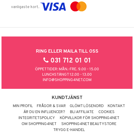
vanligaste kort.
RING ELLER MAILA TILL OSS
031 712 01 01
ÖPPETTIDER: MÅN.-FRE. 9.00 - 15.00
LUNCHSTÄNGT 12.00 - 13.00
INFO@SHOPPING4NET.COM
KUNDTJÄNST
MIN PROFIL
FRÅGOR & SVAR
GLÖMT LÖSENORD
KONTAKT
ÄR DU EN INFLUENCER?
BLI AFFILIATE
COOKIES
INTEGRITETSPOLICY
KÖPVILLKOR FÖR SHOPPING4NET
OM SHOPPING4NET
SHOPPING4NET BEAUTYSTORE
TRYGG E-HANDEL