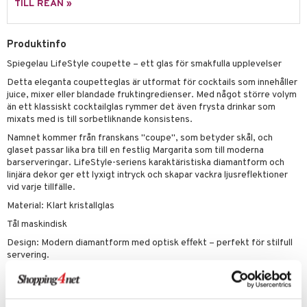
skor
ar
TILL REAN »
lådor
ietter
& Bakformar
Produktinfo
moskannor
pa tallrikar
gningsfat & Skålar
Spiegelau LifeStyle coupette – ett glas för smakfulla upplevelser
rmosmuggar
tallrikar
Bartillbehör
Detta eleganta coupetteglas är utformat för cocktails som innehåller
juice, mixer eller blandade fruktingredienser. Med något större volym
än ett klassiskt cocktailglas rymmer det även frysta drinkar som
mixats med is till sorbetliknande konsistens.
& Plädar
Namnet kommer från franskans "coupe", som betyder skål, och
s
dskuddar
textilier
glaset passar lika bra till en festlig Margarita som till moderna
barserveringar. LifeStyle-seriens karaktäristiska diamantform och
äder
lkar & Matare
linjära dekor ger ett lyxigt intryck och skapar vackra ljusreflektioner
änst
vid varje tillfälle.
ddset
ör
& Plädar
liv
 & svar
Material: Klart kristallglas
dar & Täcken
tilier
Grilltillbehör
Tål maskindisk
produkt
an & Örngott
Design: Modern diamantform med optisk effekt – perfekt för stilfull
elningen
servering.
& insektsskydd
tik
dskuddar
k
Artikelnr