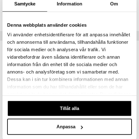
ITZ29-4-XX
Samtycke
Information
Om
textilier
rdsredskap
ddset
sbelysning
Lägsta pris senaste 30 dagarna: 416 kr
Denna webbplats använder cookies
dar & Täcken
e
Vi använder enhetsidentifierare för att anpassa innehållet
Populära produkter
an & Örngott
och annonserna till användarna, tillhandahålla funktioner
för sociala medier och analysera vår trafik. Vi
vidarebefordrar även sådana identifierare och annan
information från din enhet till de sociala medier och
annons- och analysföretag som vi samarbetar med.
Dessa kan i sin tur kombinera informationen med annan
information som du har tillhandahållit eller som de har
samlat in när du har använt deras tjänster. Du godkänner
våra cookies vid fortsatt användande av vår webbplats.
Tillåt alla
Carat Champagne 24cl 2-pack
Carat Coupe 25cl 2-pack
ORREFORS
ORREFORS
Anpassa
499
440
kr
kr