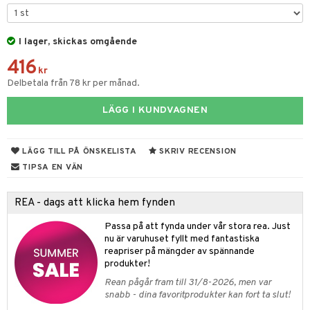
& Kastruller
I lager, skickas omgående
lsmaskiner
416
drostar
& Karaffer
kr
Delbetala från 78 kr per månad.
fe, Te & Espresso
LÄGG I KUNDVAGNEN
er & Elvispar
dknivar
rvaring
iga maskiner
vset
dskap
LÄGG TILL PÅ ÖNSKELISTA
SKRIV RECENSION
tenkokare
vslipar och Brynen
til
TIPSA EN VÄN
vtillbehör
 & Muggar
REA - dags att klicka hem fynden
kknivar
Kryddkvarnar
Passa på att fynda under vår stora rea. Just
l- & Grönsaksknivar
ngstillbehör
nu är varuhuset fyllt med fantastiska
reapriser på mängder av spännande
rbrädor
nnor
produkter!
cialknivar
Rean pågår fram till 31/8-2026, men var
way / Outdoor
snabb - dina favoritprodukter kan fort ta slut!