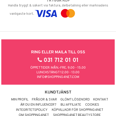
TRYGGA KÖP
Handla tryggt & säkert via faktura, delbetalning eller marknadens
vanligaste kort.
RING ELLER MAILA TILL OSS
031 712 01 01
ÖPPETTIDER: MÅN.-FRE. 9.00 - 15.00
LUNCHSTÄNGT 12.00 - 13.00
INFO@SHOPPING4NET.COM
KUNDTJÄNST
MIN PROFIL
FRÅGOR & SVAR
GLÖMT LÖSENORD
KONTAKT
ÄR DU EN INFLUENCER?
BLI AFFILIATE
COOKIES
INTEGRITETSPOLICY
KÖPVILLKOR FÖR SHOPPING4NET
OM SHOPPING4NET
SHOPPING4NET BEAUTYSTORE