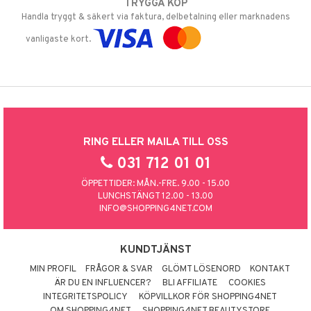
TRYGGA KÖP
Handla tryggt & säkert via faktura, delbetalning eller marknadens
vanligaste kort.
RING ELLER MAILA TILL OSS
031 712 01 01
ÖPPETTIDER: MÅN.-FRE. 9.00 - 15.00
LUNCHSTÄNGT 12.00 - 13.00
INFO@SHOPPING4NET.COM
KUNDTJÄNST
MIN PROFIL
FRÅGOR & SVAR
GLÖMT LÖSENORD
KONTAKT
ÄR DU EN INFLUENCER?
BLI AFFILIATE
COOKIES
INTEGRITETSPOLICY
KÖPVILLKOR FÖR SHOPPING4NET
OM SHOPPING4NET
SHOPPING4NET BEAUTYSTORE