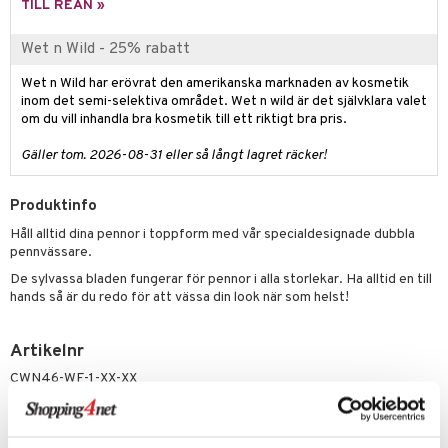
n- och läppvård
cealer
yx
skydd
n
TILL REAN »
cialprodukter
göring
liner
nique Happy
teg till män
Wet n Wild - 25% rabatt
rum
ndation
nique Happy For Men
oliering
Wet n Wild har erövrat den amerikanska marknaden av kosmetik
inom det semi-selektiva området. Wet n wild är det självklara valet
pstift
t och skydd
om du vill inhandla bra kosmetik till ett riktigt bra pris.
gloss
dvård
Gäller tom. 2026-08-31 eller så långt lagret räcker!
liner
ning och rengöring
Produktinfo
e-up penslar
Håll alltid dina pennor i toppform med vår specialdesignade dubbla
cara
pennvässare.
onskugga
De sylvassa bladen fungerar för pennor i alla storlekar. Ha alltid en till
hands så är du redo för att vässa din look när som helst!
mer
er
Artikelnr
CWN46-WF-1-XX-XX
Lägsta pris senaste 30 dagarna: 30 kr