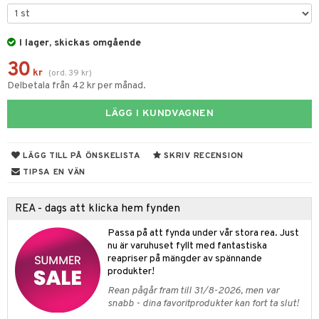
 & Gelé
chgelé & tvål
 de parfum
hängen
lsam
apotek
rd
dukter
ymprodukter
I lager, skickas omgående
vård
 de toilette
gar
ktriska trimmers
iktscremer
gon
vård
ärer
30
t Set
tset
avfall
n utan sol
ylotion
e
m
kr
(
ord.
39
kr
)
Delbetala från 42 kr per månad.
ndvård
färg
tset
n utan sol
er shave balm
pa
LÄGG I KUNDVAGNEN
borttagning
hampo
sk
odorant
er shave lotion
inser
ppsolja
ling produkter
essärer
chgelé & tvål
 de cologne
UE
LÄGG TILL PÅ ÖNSKELISTA
SKRIV RECENSION
mma & Baby
lbehör
oncremer
ndvård
 de toilette
nique
TIPSA EN VÄN
änst
ling
ling
borttagning
tset
p 10
REA - dags att klicka hem fynden
 & svar
produkter
produkter
produkter
g 1: Rengöring
rd
Passa på att fynda under vår stora rea. Just
produkt
cialprodukter
göring
cialprodukter
g 2: Exfoliering
nu är varuhuset fyllt med fantastiska
oliering och masker
p
reapriser på mängder av spännande
elningen
rum
g 3: Fukt
tvård
sh
produkter!
tik
gg & Mustasch
Rean pågår fram till 31/8-2026, men var
d- och kroppsvård
n
matics Elixir
dd
snabb - dina favoritprodukter kan fort ta slut!
produkter