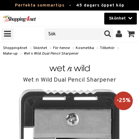
Perfekta sommartips
-
45 dagars öppet köp
Skönhet
RKEN
Skönhet
M BRANDS
T
Kontaktlinser
Shopping4net
»
Skönhet
»
För henne
»
Kosmetika
»
Tillbehör
»
Make-up
»
Wet n Wild Dual Pencil Sharpener
JER
Hälsokost
ODUKTER
Apotek
TKORT
Wet n Wild Dual Pencil Sharpener
Fitness
e
Hem & Inredning
-25%
Leksaker, Barn & Baby
essoarer
rd
Varumärken
lsam
iktscremer
tika
Kampanjer
star / Kammar
 hy
iktsvård
t Set