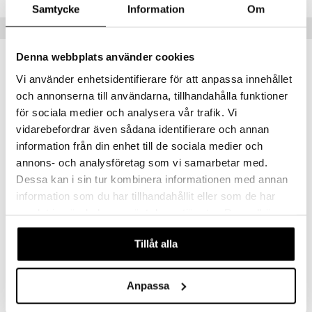
Samtycke
Information
Om
Tips till dig
Denna webbplats använder cookies
Vi använder enhetsidentifierare för att anpassa innehållet
och annonserna till användarna, tillhandahålla funktioner
för sociala medier och analysera vår trafik. Vi
vidarebefordrar även sådana identifierare och annan
information från din enhet till de sociala medier och
annons- och analysföretag som vi samarbetar med.
Dessa kan i sin tur kombinera informationen med annan
Finns i flera varianter
Finns i flera varianter
information som du har tillhandahållit eller som de har
Color Icon Khol Liner Pencil
Color Icon Lipliner
samlat in när du har använt deras tjänster. Du godkänner
WET N WILD
WET N WILD
våra cookies vid fortsatt användande av vår webbplats.
49
49
Tillåt alla
kr
kr
Anpassa