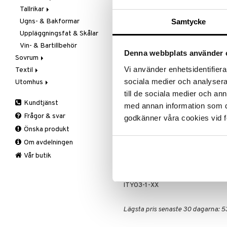
REA - dags att klicka 
Tallrikar
Flaskor
Samtycke
Ugns- & Bakformar
Matlådor
Assietter
Passa på a
fyllt med 
Uppläggningsfat & Skålar
Termoskannor
Djupa tallrikar
produkter
Vin- & Bartillbehör
Termosmuggar
Mattallrikar
Denna webbplats använder 
Rean pågår
Sovrum
favoritprod
Vi använder enhetsidentifierar
Textil
Filtar & Plädar
TILL REA
sociala medier och analysera 
Utomhus
Prydnadskuddar
Badrumstextilier
till de sociala medier och a
Sängkläder
Dukar
Fågelholkar & Matare
Kundtjänst
med annan information som du 
Produktinfo
Tillbehör
Filtar & Plädar
Friluftsliv
Bäddset
Frågor & svar
godkänner våra cookies vid f
Kökstextilier
Grill & Grilltillbehör
Kuddar & Täcken
Set bestående av två ätpinnar i eb
Önska produkt
med Anna motiv, perfekt till din d
Mattor
Krukor
Lakan & Örngott
Om avdelningen
Övrigt
Mygg- & insektsskydd
24cm
Prydnadskuddar
Picknick
Vår butik
Sovrumstextilier
Trädgårdsredskap
Artikelnr
Väskor
Utomhusbelysning
Bäddset
ITY03-1-XX
Värmare
Kuddar & Täcken
Lakan & Örngott
Lägsta pris senaste 30 dagarna: 5