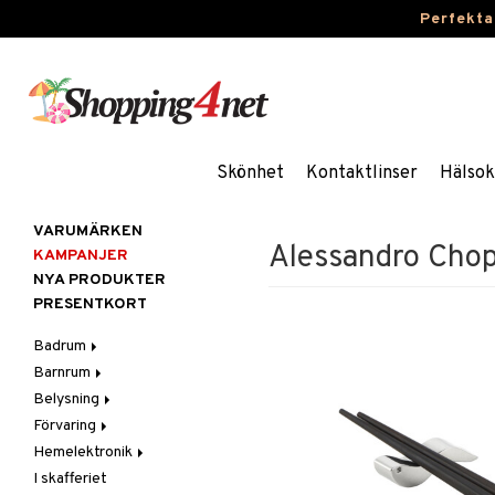
Perfekta
Skönhet
Kontaktlinser
Hälsok
VARUMÄRKEN
Alessandro Chop
KAMPANJER
NYA PRODUKTER
PRESENTKORT
Badrum
Barnrum
Badrumsinredning
Belysning
Badrumstextilier
Barnlampor
Förvaring
Badrumstillbehör
Barnmöbler
Belysningstillbehör
Hemelektronik
Barnrumsdekoration
Lampor
Hängare & krokar
I skafferiet
Barnrumsförvaring
LED-ljus
Hyllor
Ljud
Bordslampor