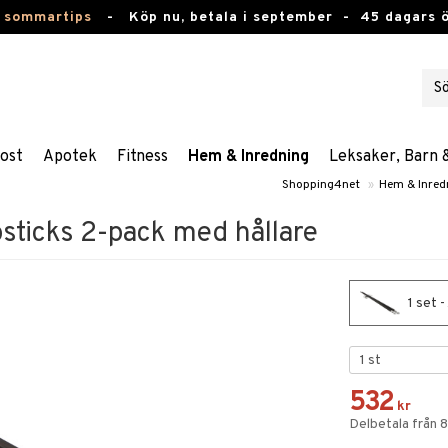
 sommartips
-
Köp nu, betala i september -
45 dagars 
ost
Apotek
Fitness
Hem & Inredning
Leksaker, Barn 
Shopping4net
»
Hem & Inred
sticks 2-pack med hållare
1 set 
532
kr
Delbetala från 