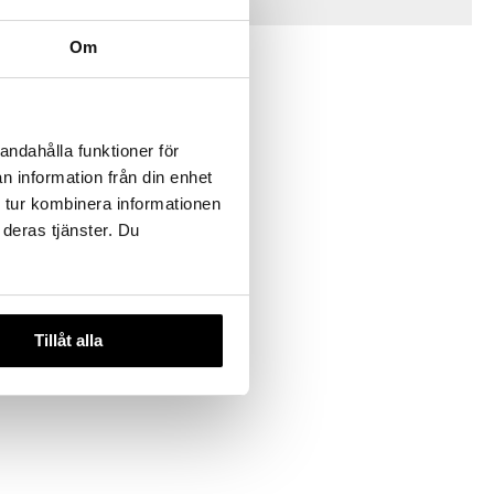
Tips till dig
Om
andahålla funktioner för
n information från din enhet
 tur kombinera informationen
 deras tjänster. Du
ked 4-pack
Tillåt alla