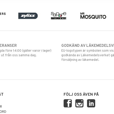
VERANSER
GODKÄND AV LÄKEMEDELSV
gda före 14:00 (gäller varor i lager)
EU-logotypen är symbolen som visar
 ut från oss samma dag.
godkända av Läkemedelsverket gä
försäljning av läkemedel.
ST
FÖLJ OSS ÄVEN PÅ
AR
NORD