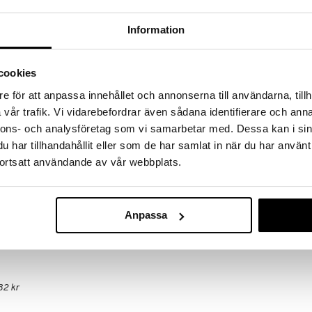
hem fynden
Information
tt fynda under vår stora rea. Just nu är varuhuset
fantastiska reapriser på mängder av spännande
!
cookies
 fram till 31/8-2026, men var snabb - dina
ukter kan fort ta slut!
e för att anpassa innehållet och annonserna till användarna, tillh
N »
vår trafik. Vi vidarebefordrar även sådana identifierare och anna
nnons- och analysföretag som vi samarbetar med. Dessa kan i sin
har tillhandahållit eller som de har samlat in när du har använt
Big Love Tes
ortsatt användande av vår webbplats.
enholts och stativ i 18/10 rostfritt stål. Finns även
ukning med Lyx sushi eller dumplings.
ALESSI
398
kr
Anpassa
32 kr