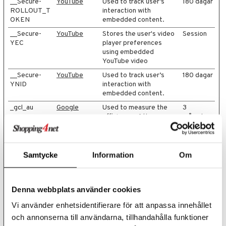
__Secure-
YouTube
Used to track user’s
180 dagar
ROLLOUT_T
interaction with
OKEN
embedded content.
__Secure-
YouTube
Stores the user's video
Session
YEC
player preferences
using embedded
YouTube video
__Secure-
YouTube
Used to track user’s
180 dagar
YNID
interaction with
embedded content.
_gcl_au
Google
Used to measure the
3
efficiency of the
månader
website’s
advertisement efforts,
by collecting data on the
conversion rate of the
Samtycke
Information
Om
website’s ads across
multiple websites.
_gcl_ls
Google
Tracks the conversion
Beständi
Denna webbplats använder cookies
rate between the user
g
and the advertisement
Vi använder enhetsidentifierare för att anpassa innehållet
banners on the website
och annonserna till användarna, tillhandahålla funktioner
- This serves to