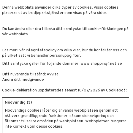
ate
Denna webbplats använder olika typer av cookies. Vissa cookies
placeras ut av tredjepartstjänster som visas på våra sidor.
tspolicy
Du kan ändra eller dra tillbaka ditt samtycke till cookie-förklaringen på
r för Shopping4net
vår webbplats.
ping4net
Läs mer i vår integritetspolicy om vilka vi är, hur du kontaktar oss och
4net Beautystore
på vilket sätt vi behandlar personuppgifter.
handel
Ditt samtycke gäller för följande domäner: www.shopping4net.se
Ditt nuvarande tillstånd: Avvisa.
Ändra ditt medgivande
Cookie-deklaration uppdaterades senast 18/07/2026 av
Cookiebot
:
Nödvändig (3)
Nödvändiga cookies låter dig använda webbplatsen genom att
aktivera grundläggande funktioner, såsom sidnavigering och
åtkomst till säkra områden på webbplatsen. Webbplatsen fungerar
inte korrekt utan dessa cookies.