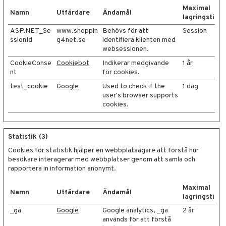
Maximal
Namn
Utfärdare
Ändamål
lagringstid
ASP.NET_Se
www.shoppin
Behövs för att
Session
ssionId
g4net.se
identifiera klienten med
websessionen.
CookieConse
Cookiebot
Indikerar medgivande
1 år
nt
för cookies.
test_cookie
Google
Used to check if the
1 dag
user's browser supports
cookies.
Statistik (3)
Cookies för statistik hjälper en webbplatsägare att förstå hur
besökare interagerar med webbplatser genom att samla och
rapportera in information anonymt.
Maximal
Namn
Utfärdare
Ändamål
lagringstid
_ga
Google
Google analytics, _ga
2 år
används för att förstå