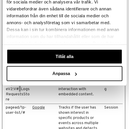
för sociala medier och analysera vår trafik. Vi
optimise the relevance
of the advertisements
vidarebefordrar även sådana identifierare och annan
on the website.
information från din enhet till de sociala medier och
fbssls_
Meta
Collects data on the
Session
annons- och analysföretag som vi samarbetar med.
Platforms,
visitor’s use of the
Dessa kan i sin tur kombinera informationen med annan
Inc.
comment system on the
information som du har tillhandahållit eller som de har
website, and what
blogs/articles the
samlat in när du har använt deras tjänster. Du godkänner
visitor has read. This can
våra cookies vid fortsatt användande av vår webbplats.
be used for marketing
Tillåt alla
purposes.
LAST_RESU
YouTube
Used to track user’s
Session
LT_ENTRY_
interaction with
Anpassa
KEY
embedded content.
LogsDatabas
YouTube
Used to track user’s
Beständi
eV2:V#||Logs
interaction with
g
RequestsSto
embedded content.
re
pagead/1p-
Google
Tracks if the user has
Session
user-list/#
shown interest in
specific products or
events across multiple
websites and detects