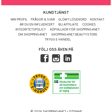
KUNDTJÄNST
MIN PROFIL
FRÅGOR & SVAR
GLÖMT LÖSENORD
KONTAKT
ÄR DU EN INFLUENCER?
BLI AFFILIATE
COOKIES
INTEGRITETSPOLICY
KÖPVILLKOR FÖR SHOPPING4NET
OM SHOPPING4NET
SHOPPING4NET BEAUTYSTORE
TRYGG E-HANDEL
FÖLJ OSS ÄVEN PÅ
© 2026 SHOPPING4NET
•
SITEMAP