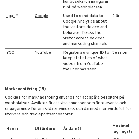
hur besökaren navigerar
runt på webbplatsen
_ga_#
Google
Used to send data to
2 år
Google Analytics about
the visitor's device and
behavior. Tracks the
visitor across devices
and marketing channels.
YSC
YouTube
Registers a unique ID to
Session
keep statistics of what
videos from YouTube
the user has seen.
Marknadsföring (15)
Cookies för marknadsföring används för att spåra besökare på
webbplatser. Avsikten är att visa annonser som är relevanta och
engagerande för enskilda användare, och därmed mer värdefull för
utgivare och tredjepartsannonsörer.
Maximal
Namn
Utfärdare
Ändamål
lagringstid