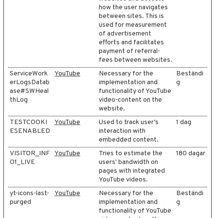
how the user navigates
between sites. This is
used for measurement
of advertisement
efforts and facilitates
payment of referral-
fees between websites.
ServiceWork
YouTube
Necessary for the
Beständi
erLogsDatab
implementation and
g
ase#SWHeal
functionality of YouTube
thLog
video-content on the
website.
TESTCOOKI
YouTube
Used to track user’s
1 dag
ESENABLED
interaction with
embedded content.
VISITOR_INF
YouTube
Tries to estimate the
180 dagar
O1_LIVE
users' bandwidth on
pages with integrated
YouTube videos.
yt-icons-last-
YouTube
Necessary for the
Beständi
purged
implementation and
g
functionality of YouTube