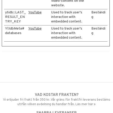
video-content on the
website.
ytidb::LAST_
YouTube
Used to track user’s
Beständi
RESULT_EN
interaction with
g
TRY_KEY
embedded content.
YtIdbMeta#
YouTube
Used to track user’s
Beständi
databases
interaction with
g
embedded content.
VAD KOSTAR FRAKTEN?
Vi erbjuder fri frakt från 350 kr. Vår gräns för fraktfri leverans bestäms
utifån vilken avdelning du handlar från. Läs mer här »