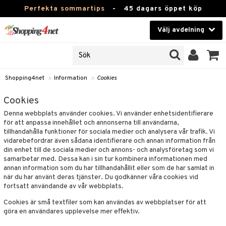
Perfekta sommartips
-
45 dagars öppet köp
Välj avdelning
JER
Skönhet
ODUKTER
TKORT
Kontaktlinser
Shopping4net
»
Information
»
Cookies
Hälsokost
in
Cookies
Denna webbplats använder cookies. Vi använder enhetsidentifierare
Apotek
nd
för att anpassa innehållet och annonserna till användarna,
tillhandahålla funktioner för sociala medier och analysera vår trafik. Vi
lösenord
Fitness
vidarebefordrar även sådana identifierare och annan information från
din enhet till de sociala medier och annons- och analysföretag som vi
Hem & Inredning
änst
samarbetar med. Dessa kan i sin tur kombinera informationen med
annan information som du har tillhandahållit eller som de har samlat in
Leksaker, Barn & Baby
 & svar
när du har använt deras tjänster. Du godkänner våra cookies vid
fortsatt användande av vår webbplats.
tik
Varumärken
Cookies är små textfiler som kan användas av webbplatser för att
göra en användares upplevelse mer effektiv.
influencer?
Kampanjer