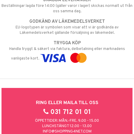
SNABBA LEVERANSER
Beställningar lagda före 14:00 (gäller varor i lager) skickas normalt ut från
oss samma dag.
GODKÄND AV LÄKEMEDELSVERKET
EU-logotypen är symbolen som visar att vi är godkända av
Läkemedelsverket gällande försäljning av läkemedel.
TRYGGA KÖP
Handla tryggt & säkert via faktura, delbetalning eller marknadens
vanligaste kort.
RING ELLER MAILA TILL OSS
031 712 01 01
ÖPPETTIDER: MÅN.-FRE. 9.00 - 15.00
LUNCHSTÄNGT 12.00 - 13.00
INFO@SHOPPING4NET.COM