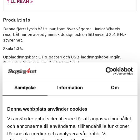
TILL REAN »
 Patrol
tson & Findus
Produktinfo
Denna fjärrstyrda båt susar fram över vågorna. Junior Wheels
pi Långstrump
racerbåt har en aerodynamisk design och en lättanvänd 2,4 GHz-
kemon
styrenhet.
Skala 1:36.
amashjältarna
Uppladdningsbart LiPo-batteri och USB-laddningskabel ingår.
ållan
Batterier för styrenhet 2 x AA (ingår ej).
Övrigt
derman
8 år+
er Mario
Samtycke
Information
Om
Denna webbplats använder cookies
Vi använder enhetsidentifierare för att anpassa innehållet
Artikelnr
och annonserna till användarna, tillhandahålla funktioner
för sociala medier och analysera vår trafik. Vi
TTC48-1-XX