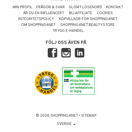
MIN PROFIL
FRÅGOR & SVAR
GLÖMT LÖSENORD
KONTAKT
ÄR DU EN INFLUENCER?
BLI AFFILIATE
COOKIES
INTEGRITETSPOLICY
KÖPVILLKOR FÖR SHOPPING4NET
OM SHOPPING4NET
SHOPPING4NET BEAUTYSTORE
TRYGG E-HANDEL
FÖLJ OSS ÄVEN PÅ
© 2026 SHOPPING4NET
•
SITEMAP
SVERIGE