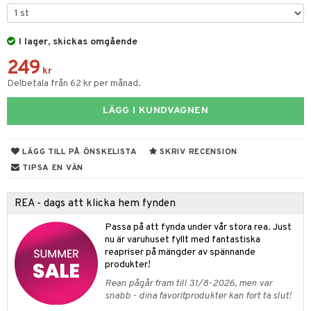
tyrt
gtoys
s
O Classic
saker
ens Barn
I lager, skickas omgående
ney
O Creator
o
uslek
249
ållan
ney Prinsessor
GO Disney
kr
badabado
andlek
Delbetala från 62 kr per månad.
ffi Love
l
O Disney Princess
ki
mhus-leksaker
tar
LÄGG I KUNDVAGNEN
zen
GO DUPLO
mhus-spel
tar
ta Gris
O Friends
0 bitar
el
LÄGG TILL PÅ ÖNSKELISTA
SKRIV RECENSION
änst
ry Potter
O Minecraft
TIPSA EN VÄN
sel
aterial
spel
 & svar
lo Kitty
GO Ninjago
ssel
set
psspel
REA - dags att klicka hem fynden
produkt
.L.
GO Speed Champions
illbehör
Måla
Passa på att fynda under vår stora rea. Just
elningen
mma Mu
GO Spidey
nu är varuhuset fyllt med fantastiska
erial
reapriser på mängder av spännande
tik
le
O Super Heroes
produkter!
s
min
ic
Rean pågår fram till 31/8-2026, men var
snabb - dina favoritprodukter kan fort ta slut!
Little Pony