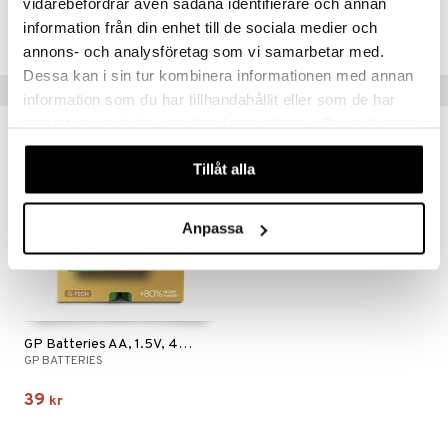
vidarebefordrar även sådana identifierare och annan
information från din enhet till de sociala medier och
Lägsta pris senaste 30 dagarna: 249 kr
annons- och analysföretag som vi samarbetar med.
Dessa kan i sin tur kombinera informationen med annan
Tips till dig
information som du har tillhandahållit eller som de har
samlat in när du har använt deras tjänster. Du godkänner
våra cookies vid fortsatt användande av vår webbplats.
Tillåt alla
Anpassa
GP Batteries AA, 1.5V, 4-pack
GP BATTERIES
39
kr