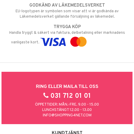
GODKÄND AV LÄKEMEDELSVERKET
EU-logotypen är symbolen som visar att vi är godkända av
Läkemedelsverket gällande försäljning av läkemedel.
TRYGGA KÖP
Handla tryggt & säkert via faktura, delbetalning eller marknadens
vanligaste kort.
RING ELLER MAILA TILL OSS
031 712 01 01
ÖPPETTIDER: MÅN.-FRE. 9.00 - 15.00
LUNCHSTÄNGT 12.00 - 13.00
INFO@SHOPPING4NET.COM
KUNDTJÄNST