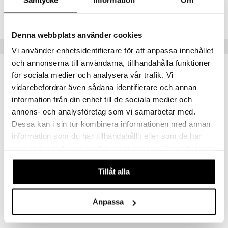
a
n utan sol
Lägsta pris senaste 30 dagarna: 127 kr
cialprodukter
par
Denna webbplats använder cookies
creme
Tips till dig
Vi använder enhetsidentifierare för att anpassa innehållet
och annonserna till användarna, tillhandahålla funktioner
för sociala medier och analysera vår trafik. Vi
vidarebefordrar även sådana identifierare och annan
information från din enhet till de sociala medier och
annons- och analysföretag som vi samarbetar med.
Dessa kan i sin tur kombinera informationen med annan
information som du har tillhandahållit eller som de har
samlat in när du har använt deras tjänster. Du godkänner
våra cookies vid fortsatt användande av vår webbplats.
Tillåt alla
Alpha Plus Adreno Plus
Alpha Plus C-Vitamin 1000mg
ALPHA PLUS
ALPHA PLUS
Anpassa
283
109
kr
kr