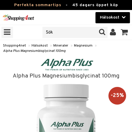
Perfekta sommartips
-
45 dagars öppet köp
Hälsokost
RKEN
Skönhet
JER
ODUKTER
Kontaktlinser
Shopping4net
»
Hälsokost
»
Mineraler
»
Magnesium
»
Alpha Plus Magnesiumbisglycinat 100mg
TKORT
Hälsokost
Apotek
Alpha Plus Magnesiumbisglycinat 100mg
Fitness
Hem & Inredning
-25%
Leksaker, Barn & Baby
r
ntolerans
Varumärken
fettsyror
Kampanjer
ood
tsyror
or