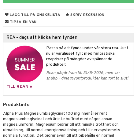
ndra
r
ltning
m
ng
glerande
LÄGG TILL PÅ ÖNSKELISTA
SKRIV RECENSION
frö & nötter
sium
TIPSA EN VÄN
ing
ning
neraler
REA - dags att klicka hem fynden
Passa på att fynda under vår stora rea. Just
r & buljong
nu är varuhuset fyllt med fantastiska
reapriser på mängder av spännande
bak
produkter!
Rean pågår fram till 31/8-2026, men var
fröpasta
het & oro
snabb - dina favoritprodukter kan fort ta slut!
fett
rodukter
TILL REAN »
ood
Produktinfo
d
Alpha Plus Magnesiumbisglycinat 100 mg innehåller rent
g
hälsovård
magnesiumbisglycinat och är inte buffrad med någon annan
magnesiumform. Magnesium bidrar till att minska trötthet och
g & avgiftning
api
utmattning, till normal energiomsättning och till nervsystemets
normala funktion. Det bidrar även till att bibehålla en normal