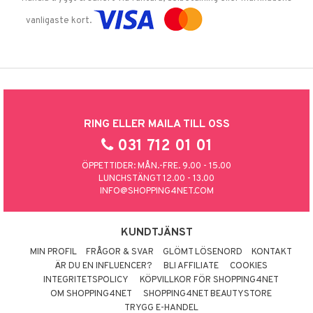
vanligaste kort.
RING ELLER MAILA TILL OSS
031 712 01 01
ÖPPETTIDER: MÅN.-FRE. 9.00 - 15.00
LUNCHSTÄNGT 12.00 - 13.00
INFO@SHOPPING4NET.COM
KUNDTJÄNST
MIN PROFIL
FRÅGOR & SVAR
GLÖMT LÖSENORD
KONTAKT
ÄR DU EN INFLUENCER?
BLI AFFILIATE
COOKIES
INTEGRITETSPOLICY
KÖPVILLKOR FÖR SHOPPING4NET
OM SHOPPING4NET
SHOPPING4NET BEAUTYSTORE
TRYGG E-HANDEL