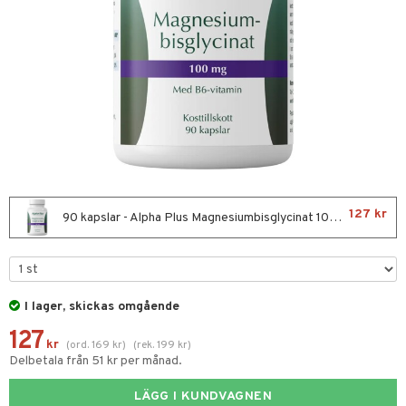
nor
d
 & mineral
tet & amning
ng
terie & PMS
tillskott
& naglar
tillskott
in
 ögon
ta
ggande & lindrande
kärl
ust
ust
ämpande
lskott
or
127 kr
nergi
äsa & hals
pigment
biloba
90 kapslar - Alpha Plus Magnesiumbisglycinat 100mg
muskler
gar
ärkande
g
el
ämmande
erolsänkande
lskott
I lager, skickas omgående
tarm
fettsyror
ion
es
127
r
tsyror
d
r
kr
(
ord.
169
kr
)
(
rek.
199
kr
)
Delbetala från 51 kr per månad.
ot
LÄGG I KUNDVAGNEN