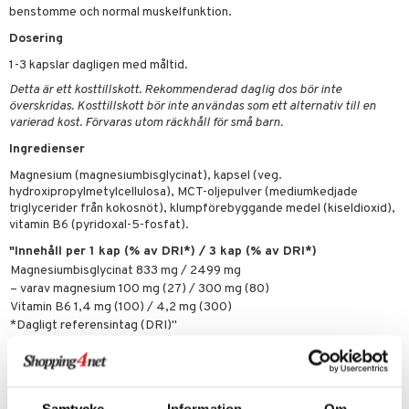
ygien
tare
benstomme och normal muskelfunktion.
Dosering
kning
e
svård
1-3 kapslar dagligen med måltid.
emer
r
dervinäger
Detta är ett kosttillskott. Rekommenderad daglig dos bör inte
oncremer
ndring
 fot
 & K
överskridas. Kosttillskott bör inte användas som ett alternativ till en
änst
varierad kost. Förvaras utom räckhåll för små barn.
produkter
vård
d
danter
Ingredienser
 & svar
göring
ndvård
lsam
bränning
iner
Magnesium (magnesiumbisglycinat), kapsel (veg.
produkt
hydroxipropylmetylcellulosa), MCT-oljepulver (mediumkedjade
cialprodukter
lbehör
hampo
tika
ersättning
triglycerider från kokosnöt), klumpförebyggande medel (kiseldioxid),
elningen
vitamin B6 (pyridoxal-5-fosfat).
cialprodukter
d
iner
tik
"Innehåll per 1 kap (% av DRI*) / 3 kap (% av DRI*)
par
, dusch & tvål
tänder
Magnesiumbisglycinat 833 mg / 2499 mg
– varav magnesium 100 mg (27) / 300 mg (80)
on
ylotion
Vitamin B6 1,4 mg (100) / 4,2 mg (300)
*Dagligt referensintag (DRI)"
o
d
taminer
riska oljor
dd
Artikelnr
ppspeeling
ersun
HAPK2-AP-90
produkter
Samtycke
Information
Om