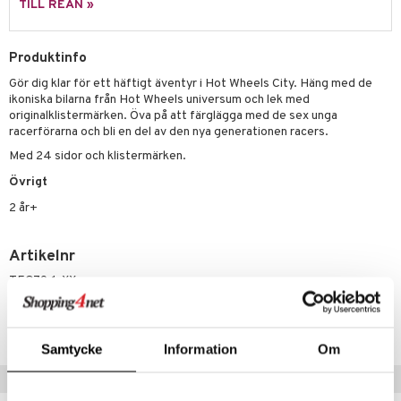
TILL REAN »
.L.
GO Speed Champions
Produktinfo
mma Mu
GO Spidey
Gör dig klar för ett häftigt äventyr i Hot Wheels City. Häng med de
le
O Super Heroes
ikoniska bilarna från Hot Wheels universum och lek med
originalklistermärken. Öva på att färglägga med de sex unga
min
ic
racerförarna och bli en del av den nya generationen racers.
Little Pony
Med 24 sidor och klistermärken.
 Patrol
Övrigt
2 år+
tson & Findus
pi Långstrump
Artikelnr
kemon
TEO79-1-XX
amashjältarna
Lägsta pris senaste 30 dagarna: 45 kr
ållan
Samtycke
Information
Om
derman
Populära produkter
er Mario