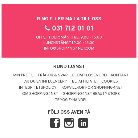
RING ELLER MAILA TILL OSS
031 712 01 01
ÖPPETTIDER: MÅN.-FRE. 9.00 - 15.00
LUNCHSTÄNGT 12.00 - 13.00
INFO@SHOPPING4NET.COM
KUNDTJÄNST
MIN PROFIL
FRÅGOR & SVAR
GLÖMT LÖSENORD
KONTAKT
ÄR DU EN INFLUENCER?
BLI AFFILIATE
COOKIES
INTEGRITETSPOLICY
KÖPVILLKOR FÖR SHOPPING4NET
OM SHOPPING4NET
SHOPPING4NET BEAUTYSTORE
TRYGG E-HANDEL
FÖLJ OSS ÄVEN PÅ