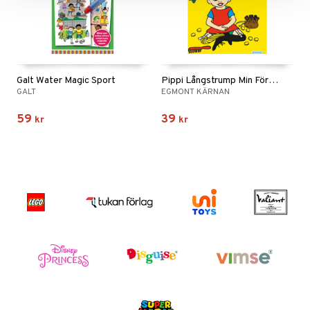
Galt Water Magic Sport
Pippi Långstrump Min Första Målarbok
GALT
EGMONT KÄRNAN
59
39
kr
kr