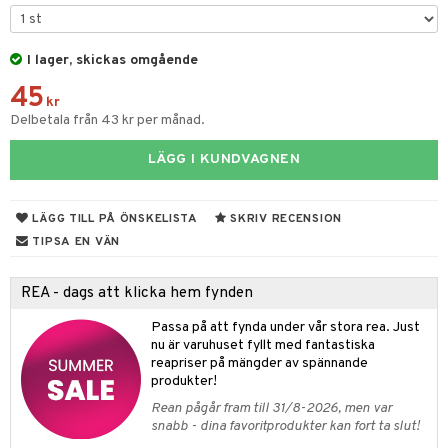
ar
figurer
leich - Hästar
ney Prinsessor
pi Hoppetossa
banor
ons Åberg
I lager, skickas omgående
leich-Wild Life
ktillbehör
i Villa Villerkulla
ndkår
blarna
anicals
us
45
 Zhu Pets
by's Dollhouse
is
kr
mse
tnite
 & Köksredskap
r
Delbetala från 43 kr per månad.
py Friends
g
tman
GO Bluey
dning
bil
LÄGG I KUNDVAGNEN
.L.
libompa
O City
tyrt
gtoys
s
O Classic
saker
LÄGG TILL PÅ ÖNSKELISTA
SKRIV RECENSION
ens Barn
ney
O Creator
TIPSA EN VÄN
o
uslek
ållan
ney Prinsessor
GO Disney
badabado
andlek
REA - dags att klicka hem fynden
ffi Love
l
O Disney Princess
ki
mhus-leksaker
Passa på att fynda under vår stora rea. Just
zen
GO DUPLO
nu är varuhuset fyllt med fantastiska
mhus-spel
reapriser på mängder av spännande
ta Gris
O Friends
produkter!
Rean pågår fram till 31/8-2026, men var
ry Potter
O Minecraft
snabb - dina favoritprodukter kan fort ta slut!
lo Kitty
GO Ninjago