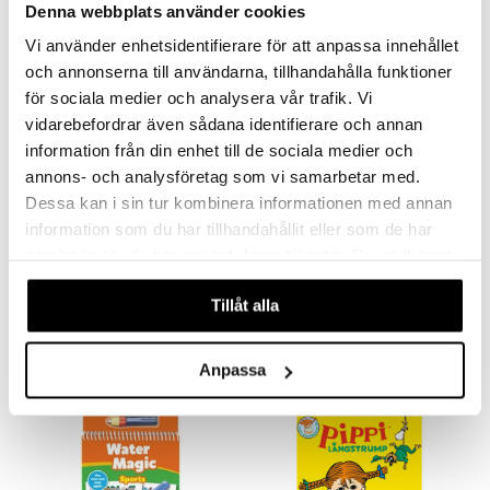
Denna webbplats använder cookies
kampanj
-20%
Vi använder enhetsidentifierare för att anpassa innehållet
och annonserna till användarna, tillhandahålla funktioner
för sociala medier och analysera vår trafik. Vi
vidarebefordrar även sådana identifierare och annan
information från din enhet till de sociala medier och
annons- och analysföretag som vi samarbetar med.
Dessa kan i sin tur kombinera informationen med annan
information som du har tillhandahållit eller som de har
Babblarna Water Magic Set 4 bilder
Babblarna Min Första Målarbok
samlat in när du har använt deras tjänster. Du godkänner
BABBLARNA
EGMONT KÄRNAN
våra cookies vid fortsatt användande av vår webbplats.
Tillåt alla
64
45
79
kr
(
ord.
kr
)
kr
Anpassa