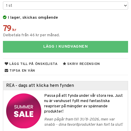
tyrt
gtoys
s
O Classic
saker
ens Barn
I lager, skickas omgående
ney
O Creator
o
uslek
79
ållan
ney Prinsessor
GO Disney
kr
badabado
andlek
Delbetala från 46 kr per månad.
ffi Love
l
O Disney Princess
ki
mhus-leksaker
LÄGG I KUNDVAGNEN
zen
GO DUPLO
mhus-spel
ta Gris
O Friends
LÄGG TILL PÅ ÖNSKELISTA
SKRIV RECENSION
ry Potter
O Minecraft
TIPSA EN VÄN
lo Kitty
GO Ninjago
REA - dags att klicka hem fynden
.L.
GO Speed Champions
Passa på att fynda under vår stora rea. Just
mma Mu
GO Spidey
nu är varuhuset fyllt med fantastiska
reapriser på mängder av spännande
le
O Super Heroes
produkter!
min
ic
Rean pågår fram till 31/8-2026, men var
snabb - dina favoritprodukter kan fort ta slut!
Little Pony