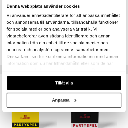
Denna webbplats använder cookies
Vi använder enhetsidentifierare för att anpassa innehållet
och annonserna till användarna, tillhandahålla funktioner
för sociala medier och analysera vår trafik. Vi
Artikelnr
vidarebefordrar även sådana identifierare och annan
TNI87-1-XX
information från din enhet till de sociala medier och
annons- och analysföretag som vi samarbetar med.
Lägsta pris senaste 30 dagarna: 79 kr
Dessa kan i sin tur kombinera informationen med annan
information som du har tillhandahållit eller som de har
Tips till dig
samlat in när du har använt deras tjänster. Du godkänner
våra cookies vid fortsatt användande av vår webbplats.
Tillåt alla
Anpassa