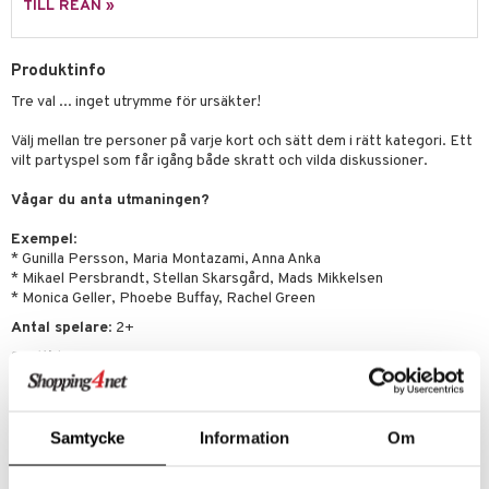
TILL REAN »
 Patrol
tson & Findus
Produktinfo
Tre val ... inget utrymme för ursäkter!
pi Långstrump
kemon
Välj mellan tre personer på varje kort och sätt dem i rätt kategori. Ett
vilt partyspel som får igång både skratt och vilda diskussioner.
amashjältarna
Vågar du anta utmaningen?
ållan
Exempel
:
derman
* Gunilla Persson, Maria Montazami, Anna Anka
* Mikael Persbrandt, Stellan Skarsgård, Mads Mikkelsen
er Mario
* Monica Geller, Phoebe Buffay, Rachel Green
Antal spelare
: 2+
Speltid
: 15 min+
Innehåller
: 300 kända namn att välja mellan, regler.
Övrigt
Samtycke
Information
Om
15 år+