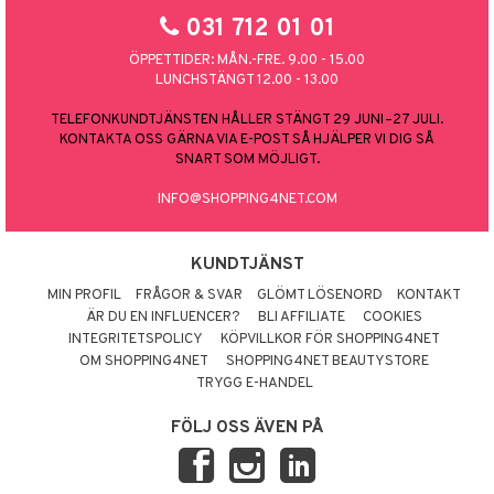
031 712 01 01
ÖPPETTIDER: MÅN.-FRE. 9.00 - 15.00
LUNCHSTÄNGT 12.00 - 13.00
TELEFONKUNDTJÄNSTEN HÅLLER STÄNGT 29 JUNI–27 JULI.
KONTAKTA OSS GÄRNA VIA E-POST SÅ HJÄLPER VI DIG SÅ
SNART SOM MÖJLIGT.
INFO@SHOPPING4NET.COM
KUNDTJÄNST
MIN PROFIL
FRÅGOR & SVAR
GLÖMT LÖSENORD
KONTAKT
ÄR DU EN INFLUENCER?
BLI AFFILIATE
COOKIES
INTEGRITETSPOLICY
KÖPVILLKOR FÖR SHOPPING4NET
OM SHOPPING4NET
SHOPPING4NET BEAUTYSTORE
TRYGG E-HANDEL
FÖLJ OSS ÄVEN PÅ