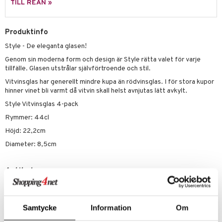
skor
ar
TILL REAN »
lådor
ietter
& Bakformar
Produktinfo
moskannor
pa tallrikar
gningsfat & Skålar
Style - De eleganta glasen!
rmosmuggar
tallrikar
Bartillbehör
Genom sin moderna form och design är Style rätta valet för varje
tillfälle. Glasen utstrålar självförtroende och stil.
Vitvinsglas har generellt mindre kupa än rödvinsglas. I för stora kupor
& Plädar
hinner vinet bli varmt då vitvin skall helst avnjutas lätt avkylt.
Style Vitvinsglas 4-pack
s
dskuddar
textilier
Rymmer: 44cl
äder
lkar & Matare
änst
Höjd: 22,2cm
ddset
ör
& Plädar
liv
Diameter: 8,5cm
 & svar
dar & Täcken
tilier
Grilltillbehör
produkt
Artikelnr
an & Örngott
elningen
ITZ42-4-XX
& insektsskydd
tik
Samtycke
Information
Om
Lägsta pris senaste 30 dagarna: 312 kr
dskuddar
k