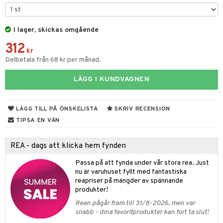
& Kastruller
I lager, skickas omgående
lsmaskiner
312
drostar
& Karaffer
kr
Delbetala från 68 kr per månad.
fe, Te & Espresso
LÄGG I KUNDVAGNEN
er & Elvispar
dknivar
rvaring
iga maskiner
vset
dskap
LÄGG TILL PÅ ÖNSKELISTA
SKRIV RECENSION
tenkokare
vslipar och Brynen
til
TIPSA EN VÄN
vtillbehör
 & Muggar
REA - dags att klicka hem fynden
kknivar
Kryddkvarnar
Passa på att fynda under vår stora rea. Just
l- & Grönsaksknivar
ngstillbehör
nu är varuhuset fyllt med fantastiska
reapriser på mängder av spännande
rbrädor
nnor
produkter!
cialknivar
Rean pågår fram till 31/8-2026, men var
way / Outdoor
snabb - dina favoritprodukter kan fort ta slut!