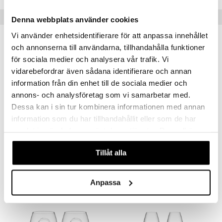
textilier
rdsredskap
Populära produkter
Denna webbplats använder cookies
ddset
sbelysning
Vi använder enhetsidentifierare för att anpassa innehållet
dar & Täcken
e
och annonserna till användarna, tillhandahålla funktioner
an & Örngott
för sociala medier och analysera vår trafik. Vi
vidarebefordrar även sådana identifierare och annan
information från din enhet till de sociala medier och
annons- och analysföretag som vi samarbetar med.
Dessa kan i sin tur kombinera informationen med annan
information som du har tillhandahållit eller som de har
samlat in när du har använt deras tjänster. Du godkänner
våra cookies vid fortsatt användande av vår webbplats.
Carat Vin 44cl 2-pack
More Vin 4-pack
ORREFORS
ORREFORS
Tillåt alla
473
441
kr
kr
Anpassa