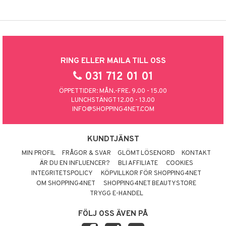
RING ELLER MAILA TILL OSS
031 712 01 01
ÖPPETTIDER: MÅN.-FRE. 9.00 - 15.00
LUNCHSTÄNGT 12.00 - 13.00
INFO@SHOPPING4NET.COM
KUNDTJÄNST
MIN PROFIL
FRÅGOR & SVAR
GLÖMT LÖSENORD
KONTAKT
ÄR DU EN INFLUENCER?
BLI AFFILIATE
COOKIES
INTEGRITETSPOLICY
KÖPVILLKOR FÖR SHOPPING4NET
OM SHOPPING4NET
SHOPPING4NET BEAUTYSTORE
TRYGG E-HANDEL
FÖLJ OSS ÄVEN PÅ