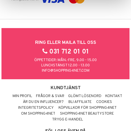
RING ELLER MAILA TILL OSS
031 712 01 01
ÖPPETTIDER: MÅN.-FRE. 9.00 - 15.00
LUNCHSTÄNGT 12.00 - 13.00
INFO@SHOPPING4NET.COM
KUNDTJÄNST
MIN PROFIL
FRÅGOR & SVAR
GLÖMT LÖSENORD
KONTAKT
ÄR DU EN INFLUENCER?
BLI AFFILIATE
COOKIES
INTEGRITETSPOLICY
KÖPVILLKOR FÖR SHOPPING4NET
OM SHOPPING4NET
SHOPPING4NET BEAUTYSTORE
TRYGG E-HANDEL