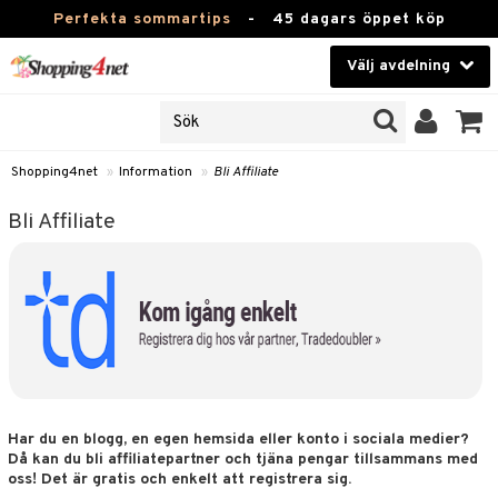
Perfekta sommartips
-
45 dagars öppet köp
Välj avdelning
JER
Skönhet
ODUKTER
TKORT
Kontaktlinser
Shopping4net
»
Information
»
Bli Affiliate
Hälsokost
in
Bli Affiliate
Apotek
nd
lösenord
Fitness
Hem & Inredning
änst
Leksaker, Barn & Baby
 & svar
tik
Varumärken
Har du en blogg, en egen hemsida eller konto i sociala medier?
Då kan du bli affiliatepartner och tjäna pengar tillsammans med
influencer?
Kampanjer
oss! Det är gratis och enkelt att registrera sig.