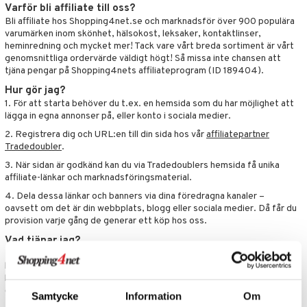
ate
Varför bli affiliate till oss?
Bli affiliate hos Shopping4net.se och marknadsför över 900 populära
varumärken inom skönhet, hälsokost, leksaker, kontaktlinser,
heminredning och mycket mer! Tack vare vårt breda sortiment är vårt
tspolicy
genomsnittliga ordervärde väldigt högt! Så missa inte chansen att
tjäna pengar på Shopping4nets affiliateprogram (ID 189404).
r för Shopping4net
Hur gör jag?
ping4net
1. För att starta behöver du t.ex. en hemsida som du har möjlighet att
lägga in egna annonser på, eller konto i sociala medier.
4net Beautystore
2. Registrera dig och URL:en till din sida hos vår
affiliatepartner
handel
Tradedoubler
.
3. När sidan är godkänd kan du via Tradedoublers hemsida få unika
affiliate-länkar och marknadsföringsmaterial.
4. Dela dessa länkar och banners via dina föredragna kanaler –
oavsett om det är din webbplats, blogg eller sociala medier. Då får du
provision varje gång de generar ett köp hos oss.
Vad tjänar jag?
Du tjänar upp till 10 % i provision för varje länkning som leder till ett
köp i vår webshop. Detta sker i samarbete med TradeDoubler som
kontrollerar allt som en oberoende tredje part och sedan betalar ut
dina pengar till dig.
Samtycke
Information
Om