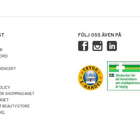
ST
FÖLJ OSS ÄVEN PÅ
AR
NORD
LUENCER?
OLICY
ÖR SHOPPING4NET
4NET
T BEAUTYSTORE
DEL