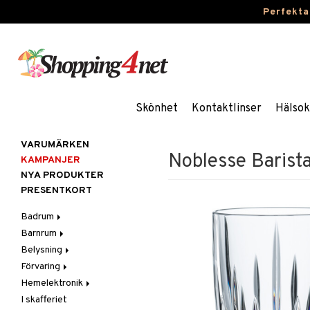
Perfekta
Skönhet
Kontaktlinser
Hälsok
VARUMÄRKEN
Noblesse Barista
KAMPANJER
NYA PRODUKTER
PRESENTKORT
Badrum
Barnrum
Badrumsinredning
Belysning
Badrumstextilier
Barnlampor
Förvaring
Badrumstillbehör
Barnmöbler
Belysningstillbehör
Hemelektronik
Barnrumsdekoration
Lampor
Hängare & krokar
I skafferiet
Barnrumsförvaring
LED-ljus
Hyllor
Ljud
Bordslampor