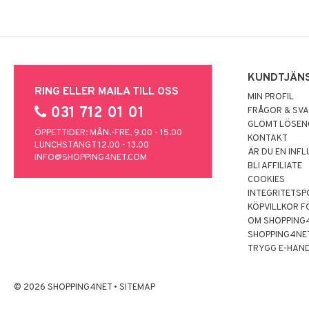
KUNDTJÄN
RING ELLER MAILA TILL OSS
MIN PROFIL
031 712 01 01
FRÅGOR & SV
GLÖMT LÖSE
ÖPPETTIDER: MÅN.-FRE. 9.00 - 15.00
KONTAKT
LUNCHSTÄNGT 12.00 - 13.00
ÄR DU EN INF
INFO@SHOPPING4NET.COM
BLI AFFILIATE
COOKIES
INTEGRITETSP
KÖPVILLKOR F
OM SHOPPING
SHOPPING4NE
TRYGG E-HAN
© 2026 SHOPPING4NET
•
SITEMAP