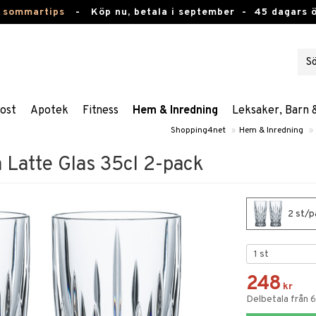
 sommartips
-
Köp nu, betala i september -
45 dagars 
ost
Apotek
Fitness
Hem & Inredning
Leksaker, Barn 
Shopping4net
»
Hem & Inredning
»
 Latte Glas 35cl 2-pack
2 st/p
248
kr
Delbetala från 