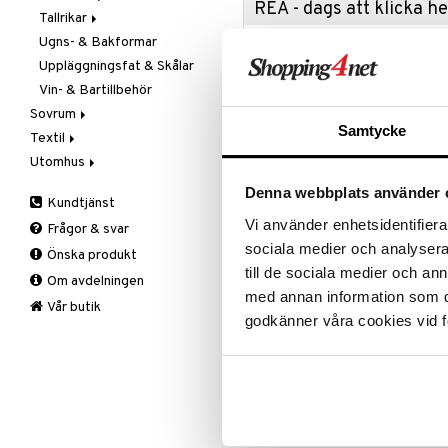
REA - dags att klicka 
Tallrikar
Flaskor
Ugns- & Bakformar
Matlådor
Assietter
Passa på a
fyllt med 
Uppläggningsfat & Skålar
Termoskannor
Djupa tallrikar
produkter
Vin- & Bartillbehör
Termosmuggar
Mattallrikar
Rean pågår
Sovrum
favoritprod
Samtycke
Textil
Filtar & Plädar
TILL REA
Utomhus
Prydnadskuddar
Badrumstextilier
Sängkläder
Dukar
Fågelholkar & Matare
Denna webbplats använder 
Kundtjänst
Produktinfo
Tillbehör
Filtar & Plädar
Friluftsliv
Bäddset
Vi använder enhetsidentifierar
Frågor & svar
Kökstextilier
Grill & Grilltillbehör
Kuddar & Täcken
Noblesse latte macchiato / cold b
sociala medier och analysera 
Önska produkt
Mattor
Krukor
Lakan & Örngott
Detta stora kristallglas är desig
till de sociala medier och a
Om avdelningen
Övrigt
Mygg- & insektsskydd
favoritdryck. Fasettslipningen s
med annan information som du 
nyanser – från gyllene kaffe till m
Prydnadskuddar
Picknick
Vår butik
godkänner våra cookies vid f
Noblesse-serien kombinerar tidlös
Sovrumstextilier
Trädgårdsredskap
dig som vill addera klass till vard
Väskor
Utomhusbelysning
Bäddset
Material: Klart kristallglas
Värmare
Kuddar & Täcken
Tål maskindisk
Lakan & Örngott
Design: Klassisk slipning med mod