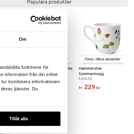
Populära produkter
Om
Finns i flera varianter
Finns i flera varianter
andahålla funktioner för
ee set 8-
Design Letters Favourite
Hammershøi
Cups
Sommarmugg
n information från din enhet
DESIGN LETTERS
KÄHLER
 tur kombinera informationen
166
229
fr.
kr
fr.
kr
 deras tjänster. Du
Tillåt alla