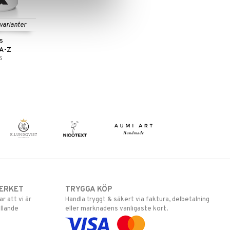
 varianter
s
 A-Z
S
ERKET
TRYGGA KÖP
 att vi är
Handla tryggt & säkert via faktura, delbetalning
llande
eller marknadens vanligaste kort.