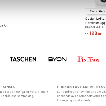
Finns i flera
Design Letter
Porslinsmugg
04 kr
DESIGN LETTER
128
fr.
kr
VERANSER
GODKÄND AV LÄKEMEDELSV
gda före 14:00 (gäller varor i lager)
EU-logotypen är symbolen som visar
 ut från oss samma dag.
godkända av Läkemedelsverket gä
försäljning av läkemedel.