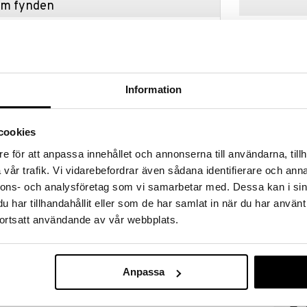
hem fynden
tt fynda under vår stora rea. Just nu är varuhuset
fantastiska reapriser på mängder av spännande
!
 fram till 31/8-2026, men var snabb - dina
ukter kan fort ta slut!
Information
N »
cookies
e för att anpassa innehållet och annonserna till användarna, tillh
Iona Irish coff
rew-glas – elegans i varje klunk
delar
vår trafik. Vi vidarebefordrar även sådana identifierare och anna
DORRE
nat för att lyfta både smak och utseende på din
nnons- och analysföretag som vi samarbetar med. Dessa kan i sin
kapar ett vackert ljusspel som framhäver dryckens
158
kr
har tillhandahållit eller som de har samlat in när du har använt
örk cold brew.
ortsatt användande av vår webbplats.
 design med modern lyx och är ett självklart val för
agens kaffe­stunder eller helgens kaffecocktails.
Anpassa
ern briljans