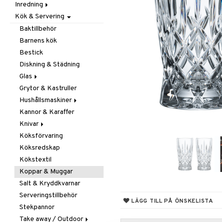
Inredning
Barnrumstextilier
Ljuslyktor & Ljusstakar
Småförvaring
Taklampor
Kök & Servering
Utomhusbelysning
Dekoration
Småförvaring & Korgar
Doftljus & Doftspridare
Väskor
Böcker
Baktillbehör
Förvaring & Hyllor
Figurer & Skulpturer
Barnens kök
Juldekoration
Klockor
Hängare & Krokar
Bestick
Ljuslyktor & Ljusstakar
Krukor
Hyllor
Diskning & Städning
Småmöbler
Metal Art
Småförvaring & Korgar
Glas
Väggdekorationer
Grytor & Kastruller
Champagneglas
Vaser
Hushållsmaskiner
Dricksglas
Kannor & Karaffer
Drink- & Cocktailglas
Brödrostar
Knivar
Ölglas
Kaffe, Te & Espresso
Köksförvaring
Snaps- & Avecglas
Mixer & Elvispar
Brödknivar
Köksredskap
Vinglas
Övriga maskiner
Knivset
Kökstextil
Whiskey- & Cognacglas
Vattenkokare
Knivslipar och Brynen
Koppar & Muggar
Knivtillbehör
Salt & Kryddkvarnar
Kockknivar
Serveringstillbehör
Skal- & Grönsaksknivar
LÄGG TILL PÅ ÖNSKELISTA
Stekpannor
Skärbrädor
Take away / Outdoor
Specialknivar