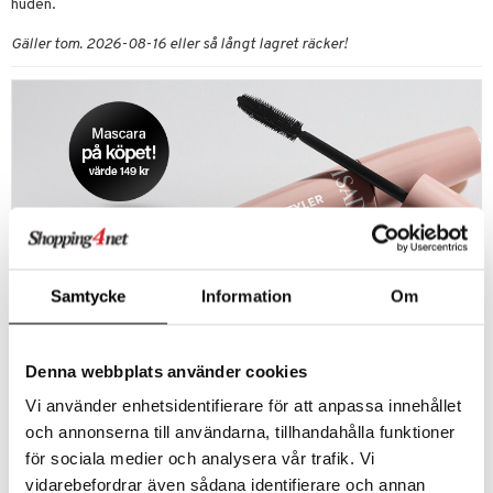
huden.
Gäller tom. 2026-08-16 eller så långt lagret räcker!
Samtycke
Information
Om
IsaDora - mascara på köpet
Gåva från IsaDora!
Denna webbplats använder cookies
Köp valfria produkter från IsaDora för minst
250 kr och få en The Lash Styler Volume
Vi använder enhetsidentifierare för att anpassa innehållet
Mascara från IsaDora på köpet, värd 149 kr.
och annonserna till användarna, tillhandahålla funktioner
Gåvan placeras automatiskt i kassan.
för sociala medier och analysera vår trafik. Vi
Erbjudandet gäller så långt lagret räcker.
vidarebefordrar även sådana identifierare och annan