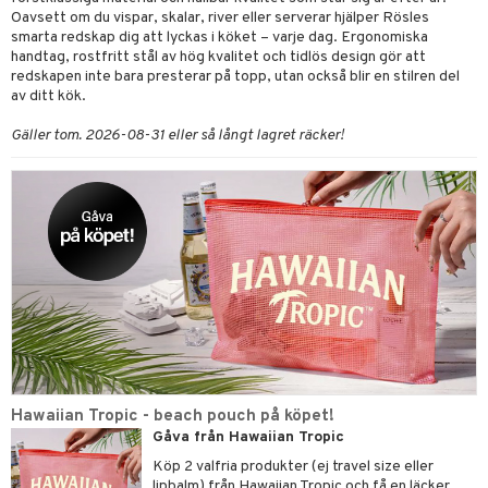
Oavsett om du vispar, skalar, river eller serverar hjälper Rösles
smarta redskap dig att lyckas i köket – varje dag. Ergonomiska
handtag, rostfritt stål av hög kvalitet och tidlös design gör att
redskapen inte bara presterar på topp, utan också blir en stilren del
av ditt kök.
Gäller tom. 2026-08-31 eller så långt lagret räcker!
Hawaiian Tropic - beach pouch på köpet!
Gåva från Hawaiian Tropic
Köp 2 valfria produkter (ej travel size eller
lipbalm) från Hawaiian Tropic och få en läcker