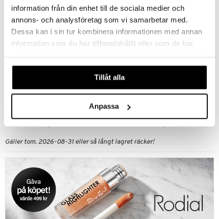
information från din enhet till de sociala medier och
annons- och analysföretag som vi samarbetar med.
Dessa kan i sin tur kombinera informationen med annan
information som du har tillhandahållit eller som de har
samlat in när du har använt deras tjänster. Du godkänner
våra cookies vid fortsatt användande av vår webbplats.
Tillåt alla
Anpassa
Unika köksredskap till ditt kök!
Nu har vi 20% på allt från Aumi Collection köksredskap!
Gäller tom. 2026-08-31 eller så långt lagret räcker!