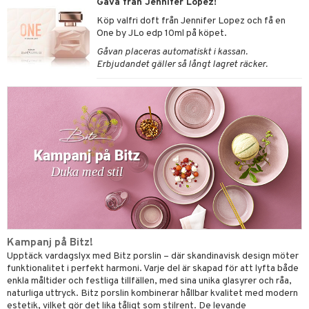
Gåva från Jennifer Lopez!
ate
Köp valfri doft från Jennifer Lopez och få en
One by JLo edp 10ml på köpet.
tspolicy
Gåvan placeras automatiskt i kassan.
Erbjudandet gäller så långt lagret räcker.
r för Shopping4net
ping4net
4net Beautystore
handel
Kampanj på Bitz!
Upptäck vardagslyx med Bitz porslin – där skandinavisk design möter
funktionalitet i perfekt harmoni. Varje del är skapad för att lyfta både
enkla måltider och festliga tillfällen, med sina unika glasyrer och råa,
naturliga uttryck. Bitz porslin kombinerar hållbar kvalitet med modern
estetik, vilket gör det lika tåligt som stilrent. De levande