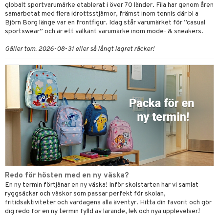
globalt sportvarumärke etablerat i över 70 länder. Fila har genom åren
samarbetat med flera idrottsstjärnor, främst inom tennis där bl a
Björn Borg länge var en frontfigur. Idag står varumärket för ”casual
sportswear” och är ett välkänt varumärke inom mode- & sneakers.
Gäller tom. 2026-08-31 eller så långt lagret räcker!
Redo för hösten med en ny väska?
En ny termin förtjänar en ny väska! Inför skolstarten har vi samlat
ryggsäckar och väskor som passar perfekt för skolan,
fritidsaktiviteter och vardagens alla äventyr. Hitta din favorit och gör
dig redo för en ny termin fylld av lärande, lek och nya upplevelser!