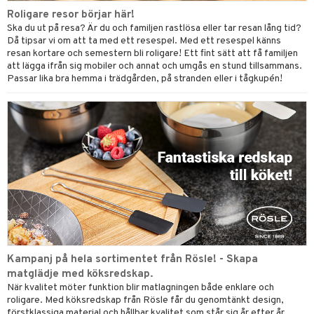
Roligare resor börjar här!
Ska du ut på resa? Är du och familjen rastlösa eller tar resan lång tid?
Då tipsar vi om att ta med ett resespel. Med ett resespel känns
resan kortare och semestern bli roligare! Ett fint sätt att få familjen
att lägga ifrån sig mobiler och annat och umgås en stund tillsammans.
Passar lika bra hemma i trädgården, på stranden eller i tågkupén!
Kampanj på hela sortimentet från Rösle! - Skapa
matglädje med köksredskap.
När kvalitet möter funktion blir matlagningen både enklare och
roligare. Med köksredskap från Rösle får du genomtänkt design,
förstklassiga material och hållbar kvalitet som står sig år efter år.