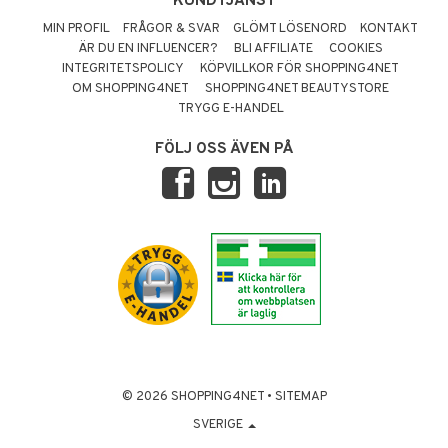
KUNDTJÄNST
MIN PROFIL
FRÅGOR & SVAR
GLÖMT LÖSENORD
KONTAKT
ÄR DU EN INFLUENCER?
BLI AFFILIATE
COOKIES
INTEGRITETSPOLICY
KÖPVILLKOR FÖR SHOPPING4NET
OM SHOPPING4NET
SHOPPING4NET BEAUTYSTORE
TRYGG E-HANDEL
FÖLJ OSS ÄVEN PÅ
© 2026 SHOPPING4NET
•
SITEMAP
SVERIGE