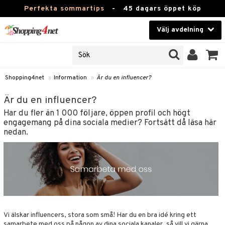
Perfekta sommartips
-
45 dagars öppet köp
Välj avdelning
JER
Skönhet
ODUKTER
TKORT
Kontaktlinser
Shopping4net
»
Information
»
Är du en influencer?
Hälsokost
in
Är du en influencer?
Har du fler än 1 000 följare, öppen profil och högt
Apotek
nd
engagemang på dina sociala medier? Fortsätt då läsa här
nedan.
lösenord
Fitness
Hem & Inredning
änst
Leksaker, Barn & Baby
 & svar
tik
Varumärken
influencer?
Vi älskar influencers, stora som små! Har du en bra ide´ kring ett
Kampanjer
samarbete med oss på någon av dina sociala kanaler, så vill vi gärna