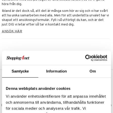
ate
höra från dig.
Ibland är det dock så, att det är många som hör av sig och vi har svårt
att ha unika samarbeten med alla. Men för att underlätta urvalet har vi
tspolicy
skapat ett ansökningsformulär. Fyll i så utförligt du kan, och är det
just DIG vi letar efter så tar vi kontakt med dig.
r för Shopping4net
ANSÖK HÄR
ping4net
4net Beautystore
handel
Samtycke
Information
Om
VAD KOSTAR FRAKTEN?
Vi erbjuder fri frakt från 350 kr. Vår gräns för fraktfri leverans bestäms
Denna webbplats använder cookies
utifån vilken avdelning du handlar från. Läs mer här »
Vi använder enhetsidentifierare för att anpassa innehållet
SNABBA LEVERANSER
och annonserna till användarna, tillhandahålla funktioner
Beställningar lagda före 14:00 (gäller varor i lager) skickas normalt ut från
för sociala medier och analysera vår trafik. Vi
oss samma dag.