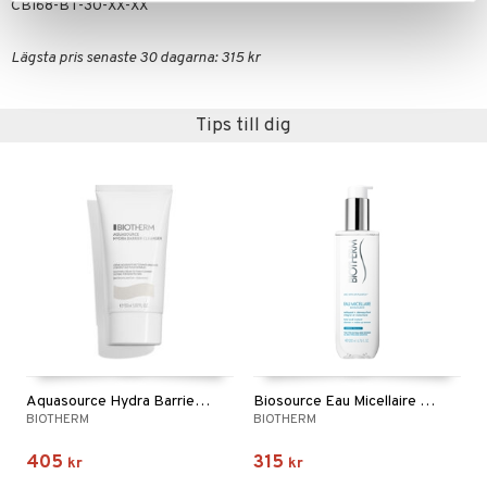
CBI68-BT-30-XX-XX
Lägsta pris senaste 30 dagarna: 315 kr
Tips till dig
Aquasource Hydra Barrier Cleanser
Biosource Eau Micellaire 2 in 1
BIOTHERM
BIOTHERM
405
315
kr
kr