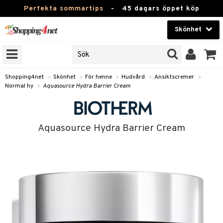
Perfekta sommartips
-
45 dagars öppet köp
Skönhet
RKEN
Skönhet
M BRANDS
T
Kontaktlinser
Shopping4net
»
Skönhet
»
För henne
»
Hudvård
»
Ansiktscremer
»
Normal hy
»
Aquasource Hydra Barrier Cream
JER
Hälsokost
ODUKTER
Apotek
TKORT
Aquasource Hydra Barrier Cream
Fitness
e
Hem & Inredning
Leksaker, Barn & Baby
essoarer
rd
Varumärken
lsam
iktscremer
Kampanjer
star / Kammar
 hy