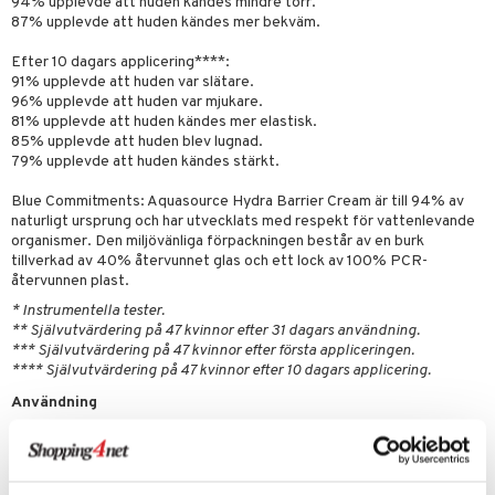
e-up penslar
94% upplevde att huden kändes mindre torr.
87% upplevde att huden kändes mer bekväm.
cara
Efter 10 dagars applicering****:
onskugga
91% upplevde att huden var slätare.
96% upplevde att huden var mjukare.
mer
81% upplevde att huden kändes mer elastisk.
85% upplevde att huden blev lugnad.
er
79% upplevde att huden kändes stärkt.
Blue Commitments: Aquasource Hydra Barrier Cream är till 94% av
naturligt ursprung och har utvecklats med respekt för vattenlevande
organismer. Den miljövänliga förpackningen består av en burk
tillverkad av 40% återvunnet glas och ett lock av 100% PCR-
återvunnen plast.
* Instrumentella tester.
** Självutvärdering på 47 kvinnor efter 31 dagars användning.
*** Självutvärdering på 47 kvinnor efter första appliceringen.
**** Självutvärdering på 47 kvinnor efter 10 dagars applicering.
Användning
STEG 1 Ta en liten mängd av Aquasource Hydra Barrier Cream. Värm
upp den och fördela den i handflatan. Applicera krämen i ansiktet med
lätta rörelser på kinder, panna, haka och hals.