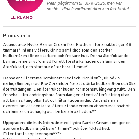
UE
Rean pågår fram till 31/8-2026, men var
mma & Baby
lbehör
oncremer
ndvård
snabb - dina favoritprodukter kan fort ta slut!
 de toilette
nique
änst
TILL REAN »
ling
ling
borttagning
tset
p 10
 & svar
produkter
produkter
produkter
g 1: Rengöring
rd
Produktinfo
produkt
cialprodukter
göring
cialprodukter
g 2: Exfoliering
oliering och masker
p
Aquasource Hydra Barrier Cream från Biotherm för ansiktet ger 48
elningen
timmars* intensiv återfuktning samtidigt som den stärker
rum
g 3: Fukt
tvård
sh
hudbarriären för en starkare och friskare hud. Denna återfuktande
tik
barriärcreme är utformad för att förstärka huden och lämnar den
gg & Mustasch
d- och kroppsvård
n
matics Elixir
dd
återfuktad, och starkare efter bara 1 timme*.
produkter
n- och läppvård
cealer
yx
skydd
n
Denna ansiktscreme kombinerar Biotech Plankton™, rik på 35
cialprodukter
näringsämnen, med Bio-Ceramider för att stärka hudbarriären och öka
göring
liner
nique Happy
teg till män
återfuktningen. Den återfuktar huden för intensiv, långvarig fukt. Den
fräscha, ultra-andningsbara formulan ger intensiv återfuktning utan
rum
ndation
nique Happy For Men
oliering
att kännas tung eller fet och låter huden andas. Användarna är
överens om att den lätta, återfuktande cremen absorberas snabbt
pstift
t och skydd
och lämnar en behaglig och len känsla på huden.**
gloss
dvård
Uppgradera din hudvårdsrutin med Hydra Barrier Cream som ger en
liner
starkare hudbarriär på bara 1 timme* och återfuktad hud.
ning och rengöring
Efter första appliceringen***: