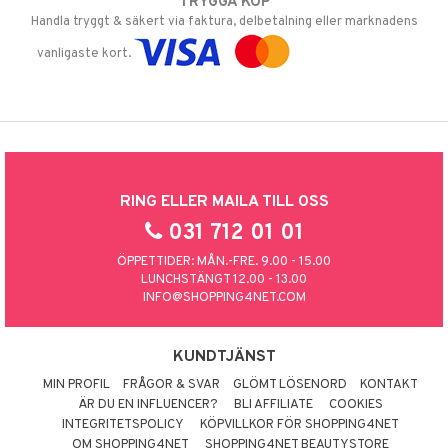
TRYGGA KÖP
Handla tryggt & säkert via faktura, delbetalning eller marknadens
vanligaste kort.
RING ELLER MAILA TILL OSS
031 712 01 01
ÖPPETTIDER: MÅN.-FRE. 9.00 - 15.00
LUNCHSTÄNGT 12.00 - 13.00
INFO@SHOPPING4NET.COM
KUNDTJÄNST
MIN PROFIL
FRÅGOR & SVAR
GLÖMT LÖSENORD
KONTAKT
ÄR DU EN INFLUENCER?
BLI AFFILIATE
COOKIES
INTEGRITETSPOLICY
KÖPVILLKOR FÖR SHOPPING4NET
OM SHOPPING4NET
SHOPPING4NET BEAUTYSTORE