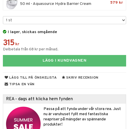
579 kr
50 ml - Aquasource Hydra Barrier Cream
 & Gelé
cialprodukter
ymprodukter
tika
t Set
vård
I lager, skickas omgående
d
produkter
m
315
kr
nzer & Highlighter
ppar
ylotion
y spray
en
Delbetala från 68 kr per månad.
cealer
lm
glar
n utan sol
tljus & Rumsdoft
mband
om
LÄGG I KUNDVAGNEN
gad Dagcreme
ppenna
naglar
on
odorant
 de cologne
sband
ndation
pglans
ellack
liner / Kajal
lbehör
chgelé & tvål
 de parfum
hängen
lsam
LÄGG TILL PÅ ÖNSKELISTA
SKRIV RECENSION
apotek
rd
dukter
TIPSA EN VÄN
mer
pstift
elvård
nsar
e-up
vård
 de toilette
gar
ktriska trimmers
iktscremer
gon
vård
ärer
er
mover
ögonfransar
iga
t Set
tset
avfall
n utan sol
ylotion
e
m
REA - dags att klicka hem fynden
uge
lbehör
cara
cetter
ndvård
färg
tset
n utan sol
er shave balm
pa
Passa på att fynda under vår stora rea. Just
nu är varuhuset fyllt med fantastiska
onbryn
borttagning
hampo
sk
odorant
er shave lotion
inser
reapriser på mängder av spännande
produkter!
onskugga
ppsolja
ling produkter
essärer
chgelé & tvål
 de cologne