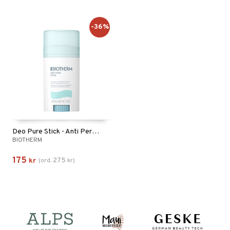
-36%
Deo Pure Stick - Anti Perspirant 24h
BIOTHERM
175
275
kr
(
ord.
kr
)