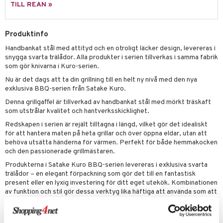
TILL REAN »
Produktinfo
Handbankat stål med attityd och en otroligt läcker design, levereras i
snygga svarta trälådor. Alla produkter i serien tillverkas i samma fabrik
som gör knivarna i Kuro-serien.
Nu är det dags att ta din grillning till en helt ny nivå med den nya
exklusiva BBQ-serien från Satake Kuro.
Denna grillgaffel är tillverkad av handbankat stål med mörkt träskaft
som utstrålar kvalitet och hantverksskicklighet.
Redskapen i serien är rejält tilltagna i längd, vilket gör det idealiskt
för att hantera maten på heta grillar och över öppna eldar, utan att
behöva utsätta händerna för värmen. Perfekt för både hemmakocken
och den passionerade grillmästaren.
Produkterna i Satake Kuro BBQ-serien levereras i exklusiva svarta
trälådor – en elegant förpackning som gör det till en fantastisk
present eller en lyxig investering för ditt eget utekök. Kombinationen
av funktion och stil gör dessa verktyg lika häftiga att använda som att
visa upp.