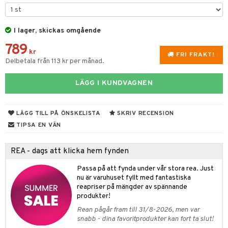
til
e
vtillbehör
an & Örngott
 & Muggar
änst
I lager, skickas omgående
kknivar
Kryddkvarnar
 & svar
789
l- & Grönsaksknivar
kr
ngstillbehör
FRI FRAKT!
Delbetala från 113 kr per månad.
produkt
rbrädor
nnor
elningen
LÄGG I KUNDVAGNEN
cialknivar
way / Outdoor
tik
skor
ar
LÄGG TILL PÅ ÖNSKELISTA
SKRIV RECENSION
lådor
ietter
& Bakformar
TIPSA EN VÄN
moskannor
pa tallrikar
gningsfat & Skålar
REA - dags att klicka hem fynden
rmosmuggar
tallrikar
Bartillbehör
Passa på att fynda under vår stora rea. Just
nu är varuhuset fyllt med fantastiska
reapriser på mängder av spännande
produkter!
Rean pågår fram till 31/8-2026, men var
snabb - dina favoritprodukter kan fort ta slut!