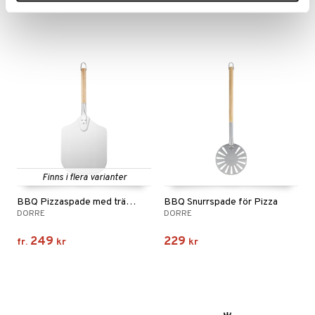
479
74
kr
kr
Finns i flera varianter
BBQ Pizzaspade med trähandtag
BBQ Snurrspade för Pizza
DORRE
DORRE
249
229
fr.
kr
kr