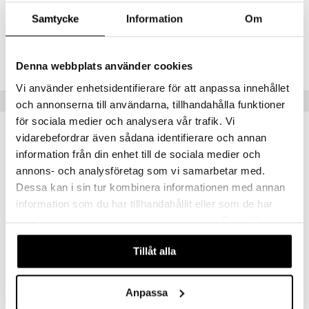
Artikelnr
Samtycke
Information
Om
IUA30-1-XX
Lägsta pris senaste 30 dagarna: 789 kr
Denna webbplats använder cookies
Vi använder enhetsidentifierare för att anpassa innehållet
Populära produkter
och annonserna till användarna, tillhandahålla funktioner
för sociala medier och analysera vår trafik. Vi
vidarebefordrar även sådana identifierare och annan
information från din enhet till de sociala medier och
annons- och analysföretag som vi samarbetar med.
Dessa kan i sin tur kombinera informationen med annan
information som du har tillhandahållit eller som de har
samlat in när du har använt deras tjänster. Du godkänner
våra cookies vid fortsatt användande av vår webbplats.
Tillåt alla
Satake Smash burger Set 3-delar
Exxent Stekbordsskrapa
SATAKE
EXXENT
Anpassa