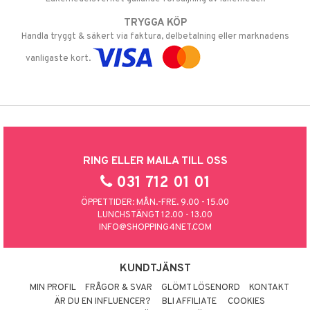
TRYGGA KÖP
Handla tryggt & säkert via faktura, delbetalning eller marknadens
vanligaste kort.
RING ELLER MAILA TILL OSS
031 712 01 01
ÖPPETTIDER: MÅN.-FRE. 9.00 - 15.00
LUNCHSTÄNGT 12.00 - 13.00
INFO@SHOPPING4NET.COM
KUNDTJÄNST
MIN PROFIL
FRÅGOR & SVAR
GLÖMT LÖSENORD
KONTAKT
ÄR DU EN INFLUENCER?
BLI AFFILIATE
COOKIES