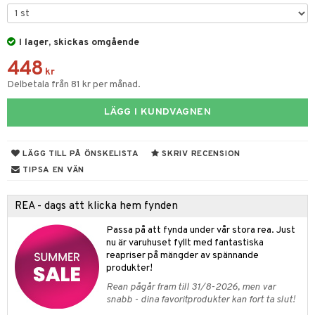
& Kastruller
I lager, skickas omgående
lsmaskiner
448
drostar
& Karaffer
kr
Delbetala från 81 kr per månad.
fe, Te & Espresso
LÄGG I KUNDVAGNEN
er & Elvispar
dknivar
rvaring
iga maskiner
vset
dskap
LÄGG TILL PÅ ÖNSKELISTA
SKRIV RECENSION
tenkokare
vslipar och Brynen
til
TIPSA EN VÄN
vtillbehör
 & Muggar
REA - dags att klicka hem fynden
kknivar
Kryddkvarnar
Passa på att fynda under vår stora rea. Just
l- & Grönsaksknivar
ngstillbehör
nu är varuhuset fyllt med fantastiska
reapriser på mängder av spännande
rbrädor
nnor
produkter!
cialknivar
Rean pågår fram till 31/8-2026, men var
way / Outdoor
snabb - dina favoritprodukter kan fort ta slut!