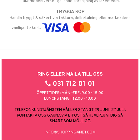
Läkemedelsverket gällande försäljning av läkemedel.
TRYGGA KÖP
Handla tryggt & säkert via faktura, delbetalning eller marknadens
vanligaste kort.
RING ELLER MAILA TILL OSS
031 712 01 01
ÖPPETTIDER: MÅN.-FRE. 9.00 - 15.00
LUNCHSTÄNGT 12.00 - 13.00
TELEFONKUNDTJÄNSTEN HÅLLER STÄNGT 29 JUNI–27 JULI.
KONTAKTA OSS GÄRNA VIA E-POST SÅ HJÄLPER VI DIG SÅ
SNART SOM MÖJLIGT.
INFO@SHOPPING4NET.COM