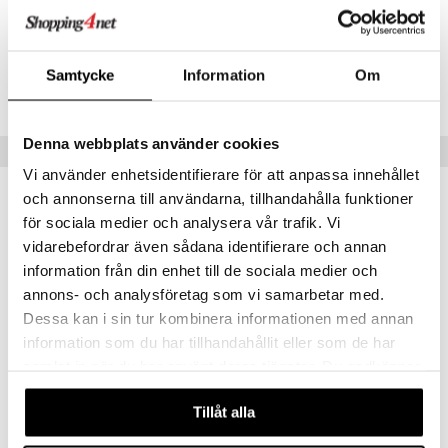
textilier
rdsredskap
Artikelnr
ITZ04-4-XX
ddset
sbelysning
Samtycke
Information
Om
dar & Täcken
e
Lägsta pris senaste 30 dagarna: 378 kr
an & Örngott
Denna webbplats använder cookies
Populära produkter
Vi använder enhetsidentifierare för att anpassa innehållet
och annonserna till användarna, tillhandahålla funktioner
-15%
för sociala medier och analysera vår trafik. Vi
vidarebefordrar även sådana identifierare och annan
information från din enhet till de sociala medier och
annons- och analysföretag som vi samarbetar med.
Dessa kan i sin tur kombinera informationen med annan
information som du har tillhandahållit eller som de har
samlat in när du har använt deras tjänster. Du godkänner
våra cookies vid fortsatt användande av vår webbplats.
Rom Snapsglas 6-pack Klar
Chateau Likör 8cl (5cl)
Tillåt alla
LYNGBY GLAS
KOSTA BODA