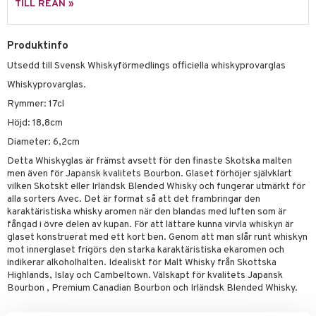
skor
ar
TILL REAN »
lådor
ietter
& Bakformar
Produktinfo
moskannor
pa tallrikar
gningsfat & Skålar
Utsedd till Svensk Whiskyförmedlings officiella whiskyprovarglas
rmosmuggar
tallrikar
Bartillbehör
Whiskyprovarglas.
Rymmer: 17cl
Höjd: 18,8cm
& Plädar
Diameter: 6,2cm
s
dskuddar
textilier
Detta Whiskyglas är främst avsett för den finaste Skotska malten
men även för Japansk kvalitets Bourbon. Glaset förhöjer självklart
äder
lkar & Matare
änst
vilken Skotskt eller Irländsk Blended Whisky och fungerar utmärkt för
alla sorters Avec. Det är format så att det frambringar den
ddset
ör
& Plädar
liv
 & svar
karaktäristiska whisky aromen när den blandas med luften som är
dar & Täcken
fångad i övre delen av kupan. För att lättare kunna virvla whiskyn är
tilier
Grilltillbehör
produkt
glaset konstruerat med ett kort ben. Genom att man slår runt whiskyn
an & Örngott
mot innerglaset frigörs den starka karaktäristiska ekaromen och
elningen
indikerar alkoholhalten. Idealiskt för Malt Whisky från Skottska
& insektsskydd
Highlands, Islay och Cambeltown. Välskapt för kvalitets Japansk
tik
Bourbon , Premium Canadian Bourbon och Irländsk Blended Whisky.
dskuddar
k