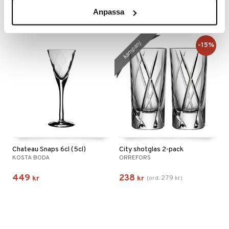
358
397
469
kr
kr
(
ord.
kr
)
Anpassa
kampanj
-15%
Chateau Snaps 6cl (5cl)
City shotglas 2-pack
KOSTA BODA
ORREFORS
449
238
279
kr
kr
(
ord.
kr
)