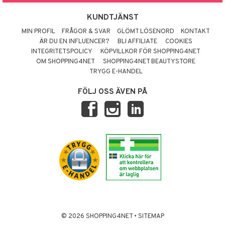
KUNDTJÄNST
MIN PROFIL
FRÅGOR & SVAR
GLÖMT LÖSENORD
KONTAKT
ÄR DU EN INFLUENCER?
BLI AFFILIATE
COOKIES
INTEGRITETSPOLICY
KÖPVILLKOR FÖR SHOPPING4NET
OM SHOPPING4NET
SHOPPING4NET BEAUTYSTORE
TRYGG E-HANDEL
FÖLJ OSS ÄVEN PÅ
© 2026 SHOPPING4NET
•
SITEMAP