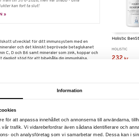
 fram till 31/8-2026, men var snabb - dina
ukter kan fort ta slut!
N »
Holistic BenS
illskott utvecklat för ditt immunsystem med en
mineraler och det kliniskt beprövade betaglukanet
HOLISTIC
in C, D och B6 samt mineraler som zink, koppar och
232
gt dagligt stöd för att bibehålla din immunhälsa.
kr
.
as. Kosttillskott bör ej användas som alternativ till
med en mångsidig och balanserad kost och en hälsosam
Information
cookies
,
e för att anpassa innehållet och annonserna till användarna, tillh
s cerevisiae),
vår trafik. Vi vidarebefordrar även sådana identifierare och anna
nnons- och analysföretag som vi samarbetar med. Dessa kan i sin