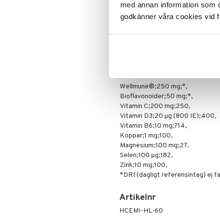
Citrusbioflavonoider (Citrus auran
med annan information som du 
Specialprodukter
Kroppspeeling
Aftersun
Zink (zinkpikolinat),
godkänner våra cookies vid f
Olja
Brun utan sol
Selen (natriumselenit),
Vitamin B6 (pyridoxin-HCl),
Specialprodukter
Läppar
Vitamin D3 (kolekalciferol från får
Solcreme
Koppar (kopparglukonat),
Klumpförebyggande medel (kiseldi
"Innehåll per;2 kapslar;% a
Wellmune®;250 mg;*,
Bioflavonoider;50 mg;*,
Vitamin C;200 mg;250,
Vitamin D3;20 µg (800 IE);400,
Vitamin B6;10 mg;714,
Koppar;1 mg;100,
Magnesium;100 mg;27,
Selen;100 µg;182,
Zink;10 mg;100,
*DRI (dagligt referensintag) ej fas
Artikelnr
HCEMI-HL-60