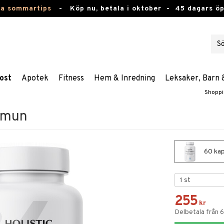
ta sommartips
-
Köp nu, betala i oktober -
45 dagars ö
ost
Apotek
Fitness
Hem & Inredning
Leksaker, Barn 
Shoppi
Immun
60 kap
255
kr
Delbetala från 