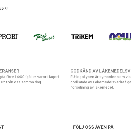
55 kr
VERANSER
GODKÄND AV LÄKEMEDELSV
gda före 14:00 (gäller varor i lager)
EU-logotypen är symbolen som visar
 ut från oss samma dag.
godkända av Läkemedelsverket gä
försäljning av läkemedel.
ST
FÖLJ OSS ÄVEN PÅ