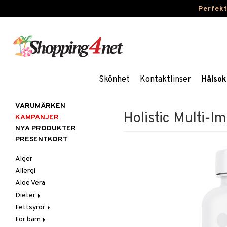
Perfek
Skönhet
Kontaktlinser
Hälsok
VARUMÄRKEN
Holistic Multi-
KAMPANJER
NYA PRODUKTER
PRESENTKORT
Alger
Allergi
Aloe Vera
Dieter
Fettsyror
Glutenintolerans
För barn
LCHF
Marina fettsyror