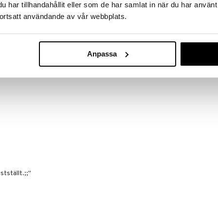
tium L.),
har tillhandahållit eller som de har samlat in när du har använt
ortsatt användande av vår webbplats.
ullsfett),
Anpassa
oxid, medellånga triglycerider)
v DRI,
tställt.;;"