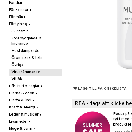
För djur
Raw Food
Veg fettsyror
Fettsyror
För kvinnor
Hudvård
För män
Vitamin & mineral
Graviditet & amning
Förkylning
Klimakterie & PMS
Näringstillskott
Näringstillskott
Övriga
C-vitamin
Övriga
Prostata
Förebyggande &
lindrande
Sex & lust
Sex & lust
Hostdämpande
Skelett
Öron, näsa & hals
Urinvägar
Övriga
Virushämmande
Vitlök
Hår, hud & naglar
LÄGG TILL PÅ ÖNSKELISTA
Hjärna & ögon
Hår
Hjärta & kärl
Kosttillskott
Fettsyror
REA - dags att klicka 
Kraft & energi
Sol & pigment
Minne
Ginkgo biloba
Passa på a
Leder & muskler
Ögon
Kärlstärkande
Ginseng
fyllt med 
Livsmedel
Kolesterolsänkande
Övriga
Kosttillskott
produkter
Mage & tarm
Marina fettsyror
Prestation
Utvärtes
Bars