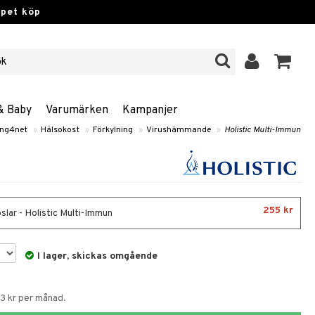
ppet köp
& Baby
Varumärken
Kampanjer
ng4net
»
Hälsokost
»
Förkylning
»
Virushämmande
»
Holistic Multi-Immun
255 kr
slar - Holistic Multi-Immun
I lager, skickas omgående
63 kr per månad.