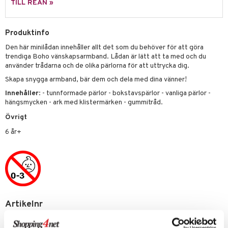
TILL REAN »
 Patrol
tson & Findus
Produktinfo
Den här minilådan innehåller allt det som du behöver för att göra
pi Långstrump
trendiga Boho vänskapsarmband. Lådan är lätt att ta med och du
kemon
använder trådarna och de olika pärlorna för att uttrycka dig.
Skapa snygga armband, bär dem och dela med dina vänner!
amashjältarna
Innehåller
: - tunnformade pärlor - bokstavspärlor - vanliga pärlor -
ållan
hängsmycken - ark med klistermärken - gummitråd.
Övrigt
derman
6 år+
er Mario
Artikelnr
TST99-1-XX