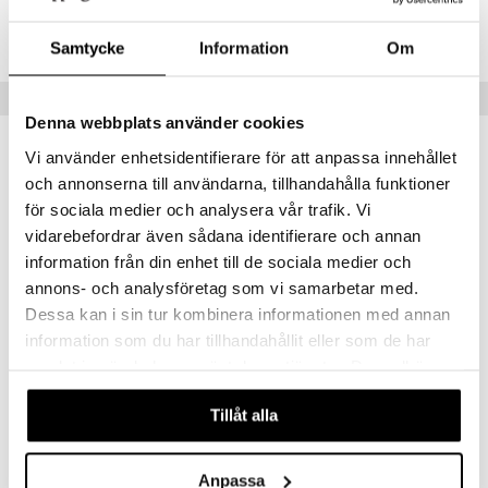
Lägsta pris senaste 30 dagarna: 99 kr
Samtycke
Information
Om
Tips till dig
Denna webbplats använder cookies
Vi använder enhetsidentifierare för att anpassa innehållet
och annonserna till användarna, tillhandahålla funktioner
för sociala medier och analysera vår trafik. Vi
vidarebefordrar även sådana identifierare och annan
information från din enhet till de sociala medier och
annons- och analysföretag som vi samarbetar med.
Dessa kan i sin tur kombinera informationen med annan
information som du har tillhandahållit eller som de har
samlat in när du har använt deras tjänster. Du godkänner
Style 4 Ever Fashion Designer Mini Sketch Set
Style 4 Ever Fashion Designer Studio
våra cookies vid fortsatt användande av vår webbplats.
STYLE 4 EVER
STYLE 4 EVER
Tillåt alla
79
379
kr
kr
Anpassa