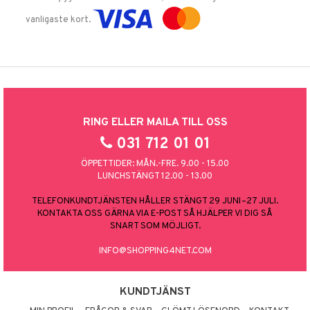
vanligaste kort.
RING ELLER MAILA TILL OSS
031 712 01 01
ÖPPETTIDER: MÅN.-FRE. 9.00 - 15.00
LUNCHSTÄNGT 12.00 - 13.00
TELEFONKUNDTJÄNSTEN HÅLLER STÄNGT 29 JUNI–27 JULI.
KONTAKTA OSS GÄRNA VIA E-POST SÅ HJÄLPER VI DIG SÅ
SNART SOM MÖJLIGT.
INFO@SHOPPING4NET.COM
KUNDTJÄNST