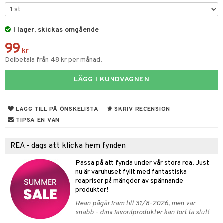
tyrt
elningen
gtoys
s
O Classic
saker
tik
ens Barn
I lager, skickas omgående
ney
O Creator
o
uslek
99
ållan
ney Prinsessor
GO Disney
kr
badabado
andlek
Delbetala från 48 kr per månad.
ffi Love
l
O Disney Princess
ki
mhus-leksaker
LÄGG I KUNDVAGNEN
zen
GO DUPLO
mhus-spel
ta Gris
O Friends
LÄGG TILL PÅ ÖNSKELISTA
SKRIV RECENSION
ry Potter
O Minecraft
TIPSA EN VÄN
lo Kitty
GO Ninjago
REA - dags att klicka hem fynden
.L.
GO Speed Champions
Passa på att fynda under vår stora rea. Just
mma Mu
GO Spidey
nu är varuhuset fyllt med fantastiska
reapriser på mängder av spännande
le
O Super Heroes
produkter!
min
ic
Rean pågår fram till 31/8-2026, men var
snabb - dina favoritprodukter kan fort ta slut!
Little Pony