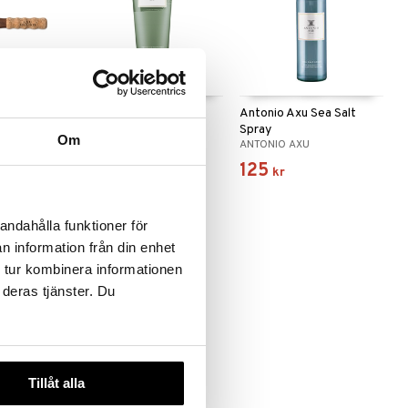
rush Oval
Antonio Axu Repair
Antonio Axu Sea Salt
k
Conditioner
Spray
Om
ANTONIO AXU
ANTONIO AXU
135
125
259
kr
)
kr
kr
andahålla funktioner för
n information från din enhet
 tur kombinera informationen
 deras tjänster. Du
Tillåt alla