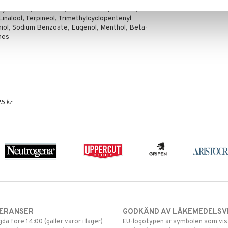
pylene Glycol, Linalyl Acetate, Coumarin,
yl Ionone, Limonene, Lavandula Oil/Extract, Citrus
Linalool, Terpineol, Trimethylcyclopentenyl
niol, Sodium Benzoate, Eugenol, Menthol, Beta-
nes
5 kr
VERANSER
GODKÄND AV LÄKEMEDELSV
gda före 14:00 (gäller varor i lager)
EU-logotypen är symbolen som visar