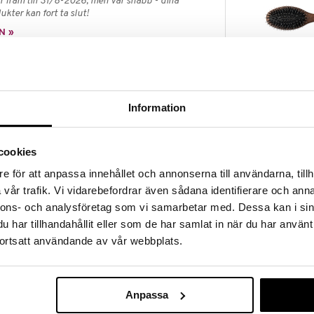
 fram till 31/8-2026, men var snabb - dina
ukter kan fort ta slut!
N »
Antonio Axu B
 Hair Mist är en uppfräschande och reparerande
Allround Blac
kar skador från solexponering.
Information
ANTONIO AXU
, kokos, sandelträ och vaniljdröjer sig kvar och
179
(
ord.
kr
om räcker hela dagen. Vårdande ingredienser ger näring
acker lyster.
cookies
n absorberas snabbt utan att upplevas som kladdig,
e för att anpassa innehållet och annonserna till användarna, tillh
kel att ta med sig i handväskan och utgör ett perfekt
vår trafik. Vi vidarebefordrar även sådana identifierare och anna
nnons- och analysföretag som vi samarbetar med. Dessa kan i sin
har tillhandahållit eller som de har samlat in när du har använt
cha upp håret.
ortsatt användande av vår webbplats.
EG-40 Hydrogenated Castor Oil, Trideceth-9,
Protein, Dimethylpabamidopropyl Laurdimonium
Anpassa
 Cinnamal, Hexamethylindanopyran, Tetramethyl