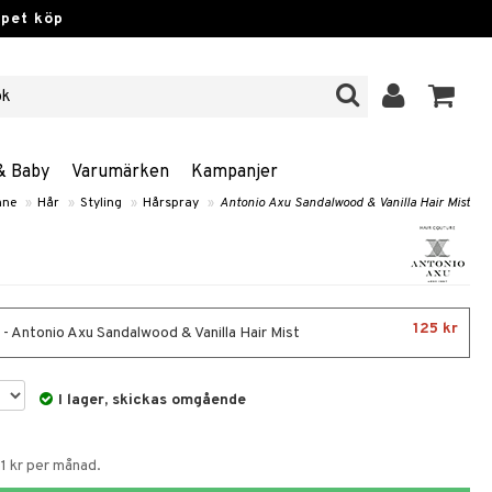
ppet köp
& Baby
Varumärken
Kampanjer
nne
»
Hår
»
Styling
»
Hårspray
»
Antonio Axu Sandalwood & Vanilla Hair Mist
125 kr
 - Antonio Axu Sandalwood & Vanilla Hair Mist
I lager, skickas omgående
1 kr per månad.