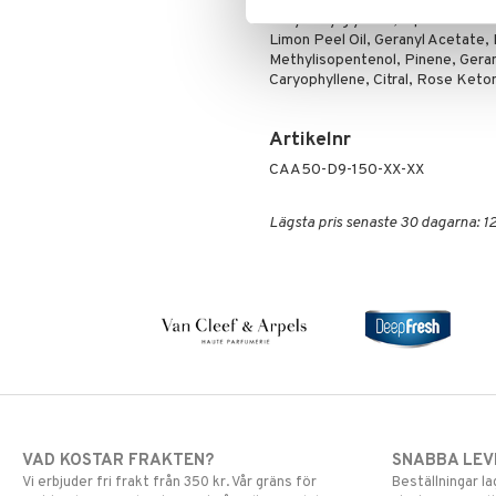
Acetyloctahydronaphthalenes, Pro
Specialprodukter
Rengöring
Eyeliner
Clinique Happy
3-Steg till män
Ethylhexylglycerin, Alpha-Isometh
Limon Peel Oil, Geranyl Acetate, 
Serum
Foundation
Clinique Happy For Men
Exfoliering
Methylisopentenol, Pinene, Gera
Läppstift
Fukt och skydd
Caryophyllene, Citral, Rose Keto
Lipgloss
Hudvård
Lipliner
Rakning och rengöring
Artikelnr
Make-up penslar
CAA50-D9-150-XX-XX
Mascara
Ögonskugga
Lägsta pris senaste 30 dagarna: 12
Primer
Puder
VAD KOSTAR FRAKTEN?
SNABBA LE
Vi erbjuder fri frakt från 350 kr. Vår gräns för
Beställningar la