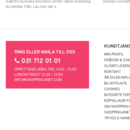
fraktfri leverans bestäms utifån vilken avdelning
skickas normalt
du handlar från. Läs mer här »
KUNDTJÄN
RING ELLER MAILA TILL OSS
MIN PROFIL
031 712 01 01
FRÅGOR & SV
GLÖMT LÖSE
ÖPPETTIDER: MÅN.-FRE. 9.00 - 15.00
KONTAKT
LUNCHSTÄNGT 12.00 - 13.00
ÄR DU EN INF
INFO@SHOPPING4NET.COM
BLI AFFILIATE
COOKIES
INTEGRITETSP
KÖPVILLKOR F
OM SHOPPING
SHOPPING4NE
TRYGG E-HAN