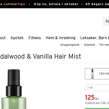
ta sommartips
-
Köp nu, betala i oktober -
45 dagars ö
ost
Apotek
Fitness
Hem & Inredning
Leksaker, Barn 
Shopping4net
»
Skönhet
»
För he
alwood & Vanilla Hair Mist
150 ml
125
kr
Delbetala från 5