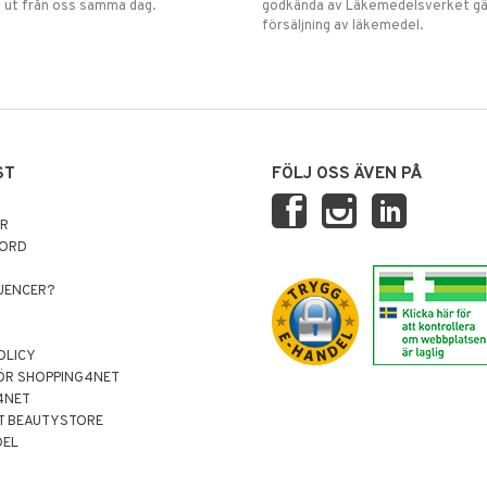
 ut från oss samma dag.
godkända av Läkemedelsverket gä
försäljning av läkemedel.
ST
FÖLJ OSS ÄVEN PÅ
AR
NORD
LUENCER?
OLICY
ÖR SHOPPING4NET
4NET
T BEAUTYSTORE
DEL