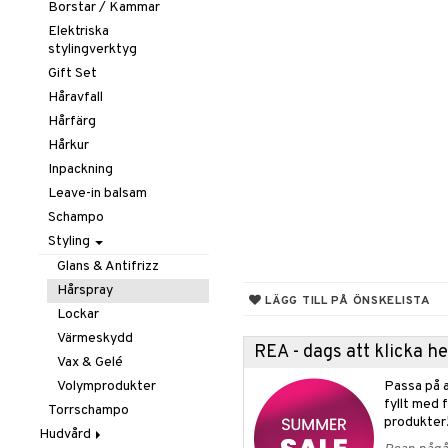
Borstar / Kammar
Elektriska
stylingverktyg
Gift Set
Håravfall
Hårfärg
Hårkur
Inpackning
Leave-in balsam
Schampo
Styling
Glans & Antifrizz
Hårspray
LÄGG TILL PÅ ÖNSKELISTA
Lockar
Värmeskydd
REA - dags att klicka 
Vax & Gelé
Volymprodukter
Passa på a
fyllt med 
Torrschampo
produkter
Hudvård