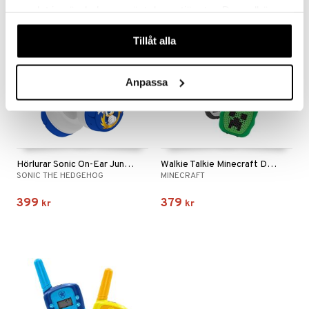
samlat in när du har använt deras tjänster. Du godkänner
våra cookies vid fortsatt användande av vår webbplats.
Tillåt alla
Anpassa
Hörlurar Sonic On-Ear Junior Trådlösa
Walkie Talkie Minecraft Digital LCD LED
SONIC THE HEDGEHOG
MINECRAFT
399
379
kr
kr