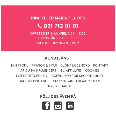
RING ELLER MAILA TILL OSS
031 712 01 01
ÖPPETTIDER: MÅN.-FRE. 9.00 - 15.00
LUNCHSTÄNGT 12.00 - 13.00
INFO@SHOPPING4NET.COM
KUNDTJÄNST
MIN PROFIL
FRÅGOR & SVAR
GLÖMT LÖSENORD
KONTAKT
ÄR DU EN INFLUENCER?
BLI AFFILIATE
COOKIES
INTEGRITETSPOLICY
KÖPVILLKOR FÖR SHOPPING4NET
OM SHOPPING4NET
SHOPPING4NET BEAUTYSTORE
TRYGG E-HANDEL
FÖLJ OSS ÄVEN PÅ