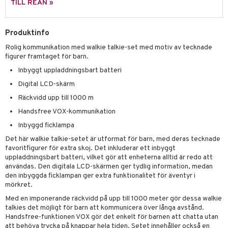
TILL REAN »
erial
tik
 Patrol
s
tson & Findus
Produktinfo
Rolig kommunikation med walkie talkie-set med motiv av tecknade
pi Långstrump
figurer framtaget för barn.
kemon
Inbyggt uppladdningsbart batteri
amashjältarna
Digital LCD-skärm
Räckvidd upp till 1000 m
ållan
Handsfree VOX-kommunikation
derman
Inbyggd ficklampa
er Mario
Det här walkie talkie-setet är utformat för barn, med deras tecknade
favoritfigurer för extra skoj. Det inkluderar ett inbyggt
uppladdningsbart batteri, vilket gör att enheterna alltid är redo att
användas. Den digitala LCD-skärmen ger tydlig information, medan
den inbyggda ficklampan ger extra funktionalitet för äventyr i
mörkret.
Med en imponerande räckvidd på upp till 1000 meter gör dessa walkie
talkies det möjligt för barn att kommunicera över långa avstånd.
Handsfree-funktionen VOX gör det enkelt för barnen att chatta utan
att behöva trycka på knappar hela tiden. Setet innehåller också en