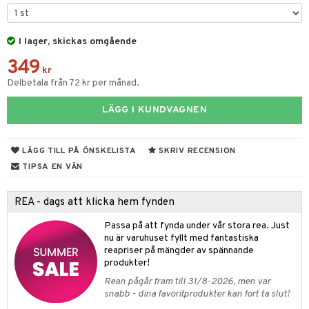
tyrt
gtoys
s
O Classic
saker
ens Barn
I lager, skickas omgående
ney
O Creator
o
uslek
349
ållan
ney Prinsessor
GO Disney
kr
badabado
andlek
Delbetala från 72 kr per månad.
ffi Love
l
O Disney Princess
ki
omhus-leksaker
LÄGG I KUNDVAGNEN
zen
GO DUPLO
mhus-spel
ta Gris
O Friends
LÄGG TILL PÅ ÖNSKELISTA
SKRIV RECENSION
ry Potter
O Minecraft
TIPSA EN VÄN
tar
lo Kitty
GO Ninjago
tar
REA - dags att klicka hem fynden
.L.
GO Speed Champions
0 bitar
el
Passa på att fynda under vår stora rea. Just
änst
mma Mu
GO Spidey
nu är varuhuset fyllt med fantastiska
sel
aterial
spel
reapriser på mängder av spännande
 & svar
le
O Super Heroes
produkter!
ssel
set
psspel
produkt
min
ic
Rean pågår fram till 31/8-2026, men var
illbehör
Måla
snabb - dina favoritprodukter kan fort ta slut!
elningen
Little Pony