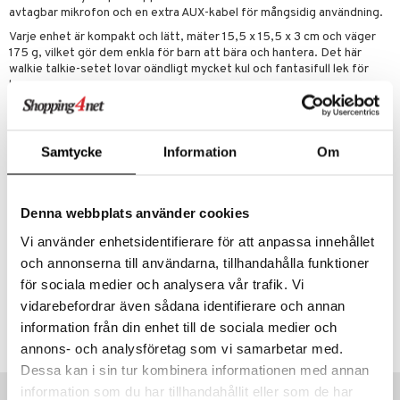
avtagbar mikrofon och en extra AUX-kabel för mångsidig användning.
Varje enhet är kompakt och lätt, mäter 15,5 x 15,5 x 3 cm och väger
175 g, vilket gör dem enkla för barn att bära och hantera. Det här
walkie talkie-setet lovar oändligt mycket kul och fantasifull lek för
barnen.
Övrigt
3 år+
Samtycke
Information
Om
Denna webbplats använder cookies
Vi använder enhetsidentifierare för att anpassa innehållet
Artikelnr
och annonserna till användarna, tillhandahålla funktioner
för sociala medier och analysera vår trafik. Vi
TTU25-1-XX
vidarebefordrar även sådana identifierare och annan
information från din enhet till de sociala medier och
Lägsta pris senaste 30 dagarna: 349 kr
annons- och analysföretag som vi samarbetar med.
Dessa kan i sin tur kombinera informationen med annan
Tips till dig
information som du har tillhandahållit eller som de har