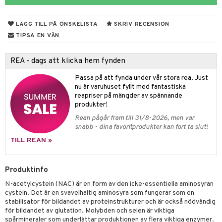
rodukter
ndra
r
ltning
m
ng
glerande
LÄGG TILL PÅ ÖNSKELISTA
SKRIV RECENSION
d
frö & nötter
ium
TIPSA EN VÄN
hälsovård
ing
ning
neraler
REA - dags att klicka hem fynden
g & avgiftning
api
Passa på att fynda under vår stora rea. Just
ygien
r & buljong
tare
nu är varuhuset fyllt med fantastiska
reapriser på mängder av spännande
kning
bak
e
svård
produkter!
Rean pågår fram till 31/8-2026, men var
emer
r
fröpasta
dervinäger
snabb - dina favoritprodukter kan fort ta slut!
oncremer
fett
ndring
 fot
 & K
TILL REAN »
produkter
vård
ood
d
idanter
Produktinfo
göring
ndvård
lsam
bränning
iner
N-acetylcystein (NAC) är en form av den icke-essentiella aminosyran
cialprodukter
lbehör
hampo
g
tika
ersättning
cystein. Det är en svavelhaltig aminosyra som fungerar som en
stabilisator för bildandet av proteinstrukturer och är också nödvändig
cialprodukter
d
iner
för bildandet av glutation. Molybden och selen är viktiga
spårmineraler som underlättar produktionen av flera viktiga enzymer.