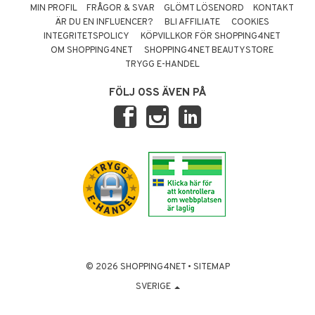
MIN PROFIL
FRÅGOR & SVAR
GLÖMT LÖSENORD
KONTAKT
ÄR DU EN INFLUENCER?
BLI AFFILIATE
COOKIES
INTEGRITETSPOLICY
KÖPVILLKOR FÖR SHOPPING4NET
OM SHOPPING4NET
SHOPPING4NET BEAUTYSTORE
TRYGG E-HANDEL
FÖLJ OSS ÄVEN PÅ
© 2026 SHOPPING4NET
•
SITEMAP
SVERIGE