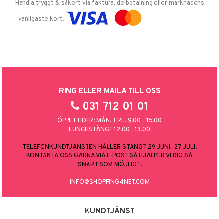
Handla tryggt & säkert via faktura, delbetalning eller marknadens
vanligaste kort.
RING ELLER MAILA TILL OSS
031 712 01 01
ÖPPETTIDER: MÅN.-FRE. 9.00 - 15.00
LUNCHSTÄNGT 12.00 - 13.00
TELEFONKUNDTJÄNSTEN HÅLLER STÄNGT 29 JUNI–27 JULI.
KONTAKTA OSS GÄRNA VIA E-POST SÅ HJÄLPER VI DIG SÅ
SNART SOM MÖJLIGT.
INFO@SHOPPING4NET.COM
KUNDTJÄNST