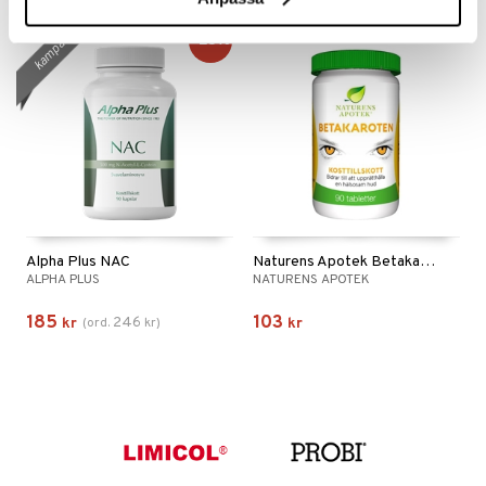
kampanj
-25%
Alpha Plus NAC
Naturens Apotek Betakaroten
ALPHA PLUS
NATURENS APOTEK
185
103
246
kr
(
ord.
kr
)
kr