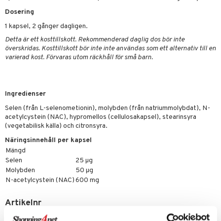
par
, dusch & tvål
tänder
Dosering
on
ylotion
1 kapsel, 2 gånger dagligen.
o
d
taminer
Detta är ett kosttillskott. Rekommenderad daglig dos bör inte
överskridas. Kosttillskott bör inte inte användas som ett alternativ till en
riska oljor
dd
varierad kost. Förvaras utom räckhåll för små barn.
änst
ppspeeling
ersun
produkter
 & svar
a
n utan sol
Ingredienser
produkt
cialprodukter
par
Selen (från L-selenometionin), molybden (från natriummolybdat), N-
elningen
acetylcystein (NAC), hypromellos (cellulosakapsel), stearinsyra
creme
(vegetabilisk källa) och citronsyra.
tik
Näringsinnehåll per kapsel
Mängd
Selen
25 µg
Molybden
50 µg
N-acetylcystein (NAC)
600 mg
Artikelnr
HNLLF-QV-100