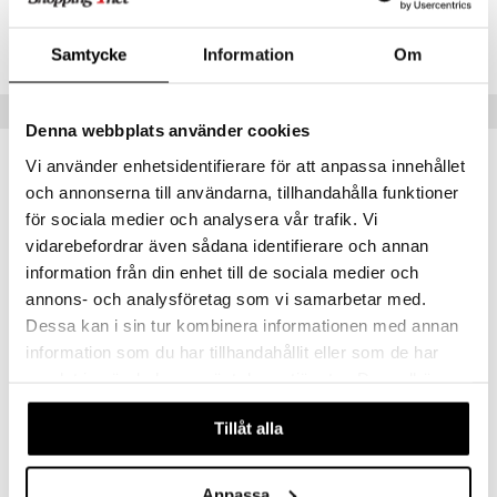
Lägsta pris senaste 30 dagarna: 311 kr
Samtycke
Information
Om
Populära produkter
Denna webbplats använder cookies
kampanj
kampanj
Vi använder enhetsidentifierare för att anpassa innehållet
-15%
-25%
och annonserna till användarna, tillhandahålla funktioner
för sociala medier och analysera vår trafik. Vi
vidarebefordrar även sådana identifierare och annan
information från din enhet till de sociala medier och
annons- och analysföretag som vi samarbetar med.
Dessa kan i sin tur kombinera informationen med annan
information som du har tillhandahållit eller som de har
samlat in när du har använt deras tjänster. Du godkänner
Bio-Pycnogenol
Alpha Plus Astaxantin 4 mg
våra cookies vid fortsatt användande av vår webbplats.
PHARMA NORD
ALPHA PLUS
Tillåt alla
351
157
412
209
kr
(
ord.
kr
)
kr
(
ord.
kr
)
Anpassa