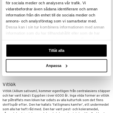
för sociala medier och analysera vår trafik. Vi
cialprodukter
par
vidarebefordrar även sådana identifierare och annan
creme
information från din enhet till de sociala medier och
annons- och analysföretag som vi samarbetar med.
Dessa kan i sin tur kombinera informationen med annan
information som du har tillhandahållit eller som de har
samlat in när du har använt deras tjänster. Du godkänner
våra cookies vid fortsatt användande av vår webbplats.
Wallda Vitlöksvitaminat
Tillåt alla
SIMPLUS
I Walldas vitlöksvitaminat kombineras högkoncentrerat vitlökspulver, vitlöksoljemacerat och vitaminerna A+D samt C.
89
kr
Anpassa
Vitlök
Vitlök (Allium sativum), kommer egentligen från centralasiens stäpper
och har varit känd i Egypten i över 6000 år. Inga vilda former av vitlök
har påträffats men löken har odlats av alla kulturfolk som det finns
skriftspår efter. Den har kallats 'fattigmans kamfer', ett undermedel
som alla har haft råd med. Den har varit pest- och koleramedel,