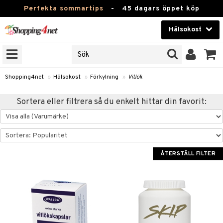
Perfekta sommartips
-
45 dagars öppet köp
Hälsokost
RKEN
Skönhet
JER
ODUKTER
Kontaktlinser
Shopping4net
»
Hälsokost
»
Förkylning
»
Vitlök
TKORT
Hälsokost
Sortera eller filtrera så du enkelt hittar din favorit:
Apotek
Fitness
Hem & Inredning
ÅTERSTÄLL FILTER
Leksaker, Barn & Baby
r
ntolerans
Varumärken
fettsyror
Kampanjer
ood
tsyror
or