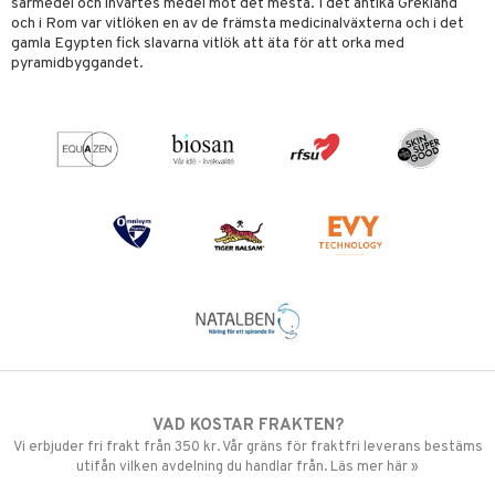
sårmedel och invärtes medel mot det mesta. I det antika Grekland
och i Rom var vitlöken en av de främsta medicinalväxterna och i det
gamla Egypten fick slavarna vitlök att äta för att orka med
pyramidbyggandet.
VAD KOSTAR FRAKTEN?
Vi erbjuder fri frakt från 350 kr. Vår gräns för fraktfri leverans bestäms
utifån vilken avdelning du handlar från. Läs mer här »