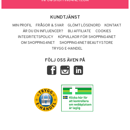
INFO@SHOPPING4NET.COM
KUNDTJÄNST
MIN PROFIL
FRÅGOR & SVAR
GLÖMT LÖSENORD
KONTAKT
ÄR DU EN INFLUENCER?
BLI AFFILIATE
COOKIES
INTEGRITETSPOLICY
KÖPVILLKOR FÖR SHOPPING4NET
OM SHOPPING4NET
SHOPPING4NET BEAUTYSTORE
TRYGG E-HANDEL
FÖLJ OSS ÄVEN PÅ