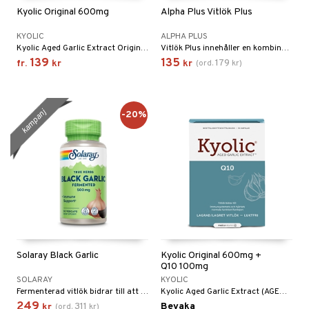
kärl
lskott
or
Kyolic Original 600mg
Alpha Plus Vitlök Plus
nergi
pigment
biloba
KYOLIC
ALPHA PLUS
Kyolic Aged Garlic Extract Original är ett kallextraherat vitlöksextrakt som kan konsumeras utan att orsaka kroppsdoft.
Vitlök Plus innehåller en kombination av vitlöksextrakt, grapefruktkärnextrakt och rosmarin.
muskler
ärkande
g
139
135
179
fr.
kr
kr
(
ord.
kr
)
el
erolsänkande
lskott
tarm
fettsyror
ion
es
kampanj
-20%
r
tsyror
d
r
het & oro
ot
rodukter
ndra
r
ltning
m
ng
glerande
d
frö & nötter
ium
hälsovård
ing
ning
neraler
Solaray Black Garlic
Kyolic Original 600mg +
g & avgiftning
api
Q10 100mg
SOLARAY
KYOLIC
ygien
r & buljong
tare
Fermenterad vitlök bidrar till att bibehålla normala kolesterolnivåer och till att bibehålla immunsystemets normala funktion
Kyolic Aged Garlic Extract (AGE™) Original + Q10, innehåller vitlök och coenzym Q10 (ubiqinon) som är ett naturligt förekommande ämne i cellernas energisystem.
249
311
Bevaka
kr
(
ord.
kr
)