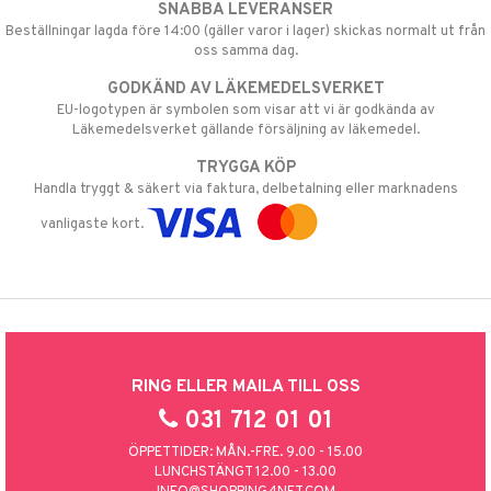
SNABBA LEVERANSER
Beställningar lagda före 14:00 (gäller varor i lager) skickas normalt ut från
oss samma dag.
GODKÄND AV LÄKEMEDELSVERKET
EU-logotypen är symbolen som visar att vi är godkända av
Läkemedelsverket gällande försäljning av läkemedel.
TRYGGA KÖP
Handla tryggt & säkert via faktura, delbetalning eller marknadens
vanligaste kort.
RING ELLER MAILA TILL OSS
031 712 01 01
ÖPPETTIDER: MÅN.-FRE. 9.00 - 15.00
LUNCHSTÄNGT 12.00 - 13.00