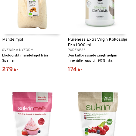
Mandelmjöl
Pureness Extra Virgin Kokosolja
Eko 1000 ml
SVENSKA NYFORM
PURENESS
Ekologiskt mandelmjöl från
Den kallpressade jungfruoljan
Spanien.
innehåller upp till 90% råa,
mättade fettsyror.
279
174
kr
kr