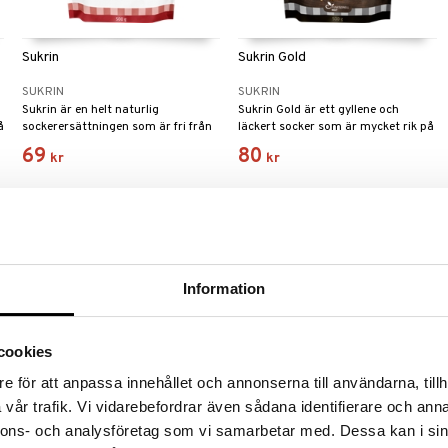
Sukrin
Sukrin Gold
SUKRIN
SUKRIN
Sukrin är en helt naturlig
Sukrin Gold är ett gyllene och
å
sockerersättningen som är fri från
läckert socker som är mycket rik på
kalorier.
smak.
69
80
kr
kr
Information
cookies
e för att anpassa innehållet och annonserna till användarna, tillh
vår trafik. Vi vidarebefordrar även sådana identifierare och anna
nnons- och analysföretag som vi samarbetar med. Dessa kan i sin
Sukrin Pancake Mix
Sukrin Chocolate Drink