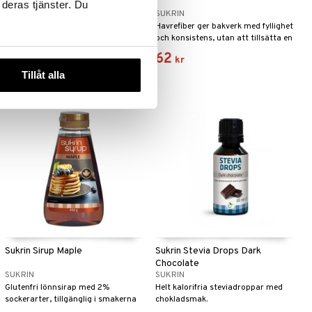
 deras tjänster. Du
SUKRIN
SUKRIN
SukrinMarsipan är lika gott som
Havrefiber ger bakverk med fyllighet
vanlig marsipan – och fullspäckad
och konsistens, utan att tillsätta en
med bra näring.
enda kolhydrat
61
62
kr
kr
Tillåt alla
Sukrin Sirup Maple
Sukrin Stevia Drops Dark
Chocolate
SUKRIN
SUKRIN
Glutenfri lönnsirap med 2%
Helt kalorifria steviadroppar med
sockerarter, tillgänglig i smakerna
chokladsmak.
Gold, Maple och Caramel.