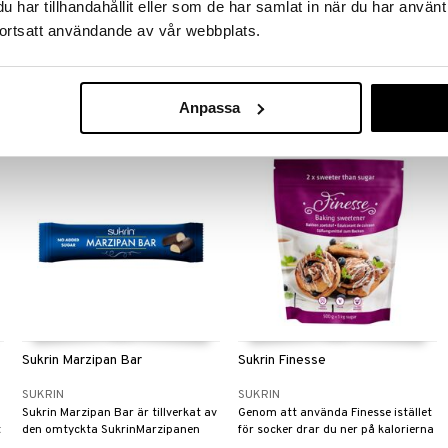
har tillhandahållit eller som de har samlat in när du har använt
SUKRIN
SUKRIN
ortsatt användande av vår webbplats.
Stek läckra pannkakor som är rika
Sukrin Chocolate Drink är ett
på protein och fria från socker.
hälsosammare alternativ till O’boy,
utan tillsatt socker.
35
58
kr
kr
Anpassa
Sukrin Marzipan Bar
Sukrin Finesse
SUKRIN
SUKRIN
Sukrin Marzipan Bar är tillverkat av
Genom att använda Finesse istället
t
den omtyckta SukrinMarzipanen
för socker drar du ner på kalorierna
och omslutet av rik, mörk
avsevärt.