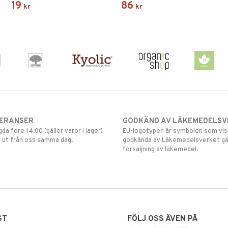
19
86
kr
kr
SukrinChoklad.
VERANSER
GODKÄND AV LÄKEMEDELSV
gda före 14:00 (gäller varor i lager)
EU-logotypen är symbolen som visar
 ut från oss samma dag.
godkända av Läkemedelsverket gä
försäljning av läkemedel.
ST
FÖLJ OSS ÄVEN PÅ