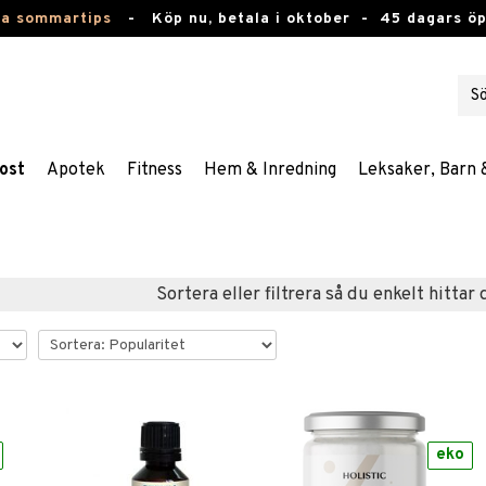
ta sommartips
-
Köp nu, betala i oktober -
45 dagars ö
ost
Apotek
Fitness
Hem & Inredning
Leksaker, Barn 
Sortera eller filtrera så du enkelt hittar 
eko