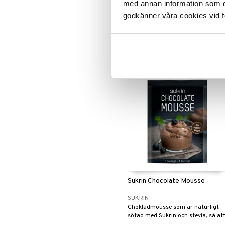
med annan information som du 
SUKRIN
godkänner våra cookies vid f
Brödmix för att göra ditt eget
lågkolhydratbröd utan gluten,
mjölk eller jäst
69
kr
Sukrin Chocolate Mousse
SUKRIN
Chokladmousse som är naturligt
sötad med Sukrin och stevia, så at
du kan njuta helt utan dåligt