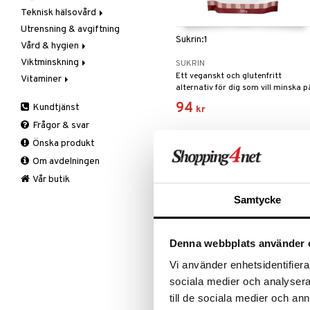
Teknisk hälsovård
Groddning
Utrensning
Multimineraler
Utrensning & avgiftning
Kokos
Övriga
Ljusterapi
Sukrin:1
Vård & hygien
Kryddor & buljong
Selen
Luftfuktare
Viktminskning
Mjöl & bak
Zink
Massage
Ansiktsvård
SUKRIN
Ett veganskt och glutenfritt
Vitaminer
Nöt-& fröpasta
Övrigt
Giftset
Äppelcidervinäger
Cremer
alternativ för dig som vill minska p
Olja & fett
Smärtlindring
Hand & fot
Bars
A, D, E & K
Ögoncremer
vanligt socker.
94
Kundtjänst
kr
Raw Food
Hårvård
Fasta
Antioxidanter
Rakprodukter
Fotvård
Frågor & svar
Snacks
Intim
Fettförbränning
B vitaminer
Rengöring
Handvård
Balsam
Önska produkt
Sötning
Kosmetika
Måltidsersättning
Barn
Specialprodukter
Tillbehör
Schampo
Om avdelningen
Te
Kropp
Övriga
C vitaminer
Specialprodukter
Hud
Mun & tänder
Kvinna
Läppar
Bad, dusch & tvål
Vår butik
Salvor
Man
Ögon
Bodylotion
Samtycke
Sårvård
Multivitaminer
Deo
Solskydd
Eteriska oljor
Denna webbplats använder 
Specialprodukter
Kroppspeeling
Aftersun
Olja
Brun utan sol
Vi använder enhetsidentifierar
Specialprodukter
Läppar
sociala medier och analysera 
Solcreme
till de sociala medier och a
Sukrin Fibre Bread