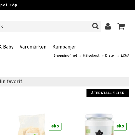
ppet köp
& Baby
Varumärken
Kampanjer
Shopping4net
»
Hälsokost
»
Dieter
»
LCHF
din favorit:
ÅTERSTÄLL FILTER
eko
eko