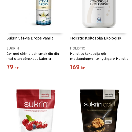
Sukrin Stevia Drops Vanilla
Holistic Kokosolja Ekologisk
SUKRIN
HOLISTIC
Ger god sötma och smak din din
Holistics kokosolja gör
d
mat utan oönskade kalorier.
matlagningen lite nyttigare. Holistic
Kokosolja kommer från unga,
79
169
kr
kr
färska kokosnötter i Filippinerna.
Den är ekologisk, kallpressad och
oraffinerad.