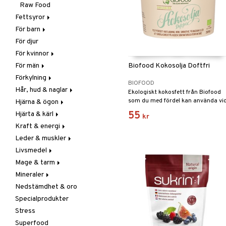
Raw Food
Fettsyror
För barn
Marina fettsyror
För djur
Veg fettsyror
Fettsyror
För kvinnor
Hudvård
För män
Vitamin & mineral
Graviditet & amning
Biofood Kokosolja Doftfri
Förkylning
Klimakterie & PMS
Näringstillskott
BIOFOOD
Hår, hud & naglar
Näringstillskott
Övriga
C-vitamin
Ekologiskt kokosfett från Biofood
som du med fördel kan använda vi
Hjärna & ögon
Övriga
Prostata
Förebyggande &
Hår
tillagning av rätter där kokosens
lindrande
55
Hjärta & kärl
Sex & lust
Sex & lust
Kosttillskott
Fettsyror
kr
naturliga arom och smak inte är
Hostdämpande
Kraft & energi
Skelett
Sol & pigment
Minne
Ginkgo biloba
önskvärd.
Öron, näsa & hals
Leder & muskler
Urinvägar
Ögon
Kärlstärkande
Ginseng
Övriga
Livsmedel
Kolesterolsänkande
Övriga
Kosttillskott
Virushämmande
Mage & tarm
Marina fettsyror
Prestation
Utvärtes
Bars
Vitlök
Mineraler
Veg fettsyror
Q-10
Choklad
Drycker
Nedstämdhet & oro
Rosenrot
Diverse
Fibrer
Järn
Specialprodukter
Schizandra
Drycker
Matsmältning
Kalcium
Stress
Förvaring
Syrareglerande
Krom
Superfood
Frukt, frö & nötter
Tarm
Magnesium