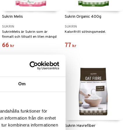
Sukrin Melis
Sukrin Organic 400g
SUKRIN
SUKRIN
SukrinMelis är Sukrin som är
Kalorifritt sötningsmedel.
finmalt och tillsatt en liten mängd
steviolglykosider (från
66
77
kr
kr
steviaplantan).
Om
andahålla funktioner för
n information från din enhet
 tur kombinera informationen
Sukrin Marzipan
Sukrin Havrefiber