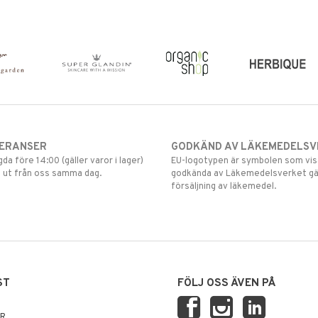
VERANSER
GODKÄND AV LÄKEMEDELSV
gda före 14:00 (gäller varor i lager)
EU-logotypen är symbolen som visar
 ut från oss samma dag.
godkända av Läkemedelsverket gä
försäljning av läkemedel.
ST
FÖLJ OSS ÄVEN PÅ
AR