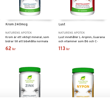
Krom 240mcg
Lust
NATURENS APOTEK
NATURENS APOTEK
Krom är ett viktigt mineral, som
Lust innehåller L-Arginin, Guarana
bidrar till att bibehålla normala
och vitaminer som B6 och C-
blodsockernivåer samt normal
vitamin bidrar till att minska
62
113
kr
kr
omsättning av protein, kolhydrat
trötthet och utmattning.
och fett i vår kropp.