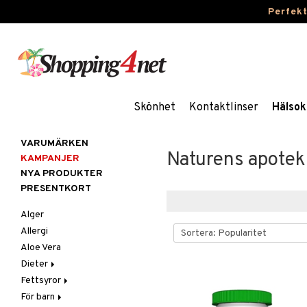
Perfek
Skönhet
Kontaktlinser
Hälsok
VARUMÄRKEN
Naturens apotek
KAMPANJER
NYA PRODUKTER
PRESENTKORT
Alger
Allergi
Aloe Vera
Dieter
Fettsyror
Glutenintolerans
För barn
LCHF
Marina fettsyror