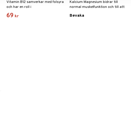
Vitamin B12 samverkar med folsyra
Kalcium Magnesium bidrar till
och har en roll i
normal muskelfunktion och till att
celldelningsprocessen.
bibehålla normal benstomme.
69
Bevaka
kr