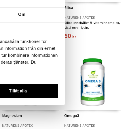
Rosenrot 100mg
Silica
Om
NATURENS APOTEK
NATURENS APOTEK
Rosenrot är ett välkänt och
Silica innehåller B-vitaminkomplex,
naturligt växtextrakt som har blivit
kisel och l-lysin.
mycket uppskattat för sina
132
60
kr
kr
egenskaper att främja kroppens
andahålla funktioner för
prestationsförmåga.
n information från din enhet
 tur kombinera informationen
 deras tjänster. Du
Tillåt alla
Magnesium
Omega3
NATURENS APOTEK
NATURENS APOTEK