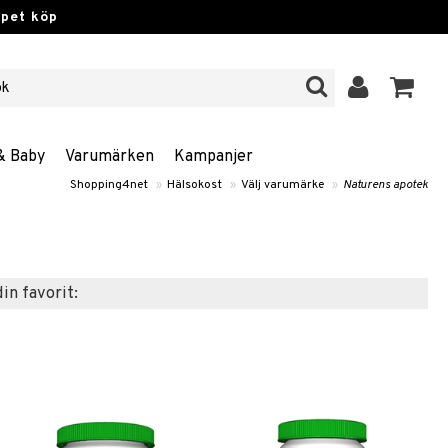
ppet köp
& Baby
Varumärken
Kampanjer
Shopping4net
»
Hälsokost
»
Välj varumärke
»
Naturens apotek
din favorit: