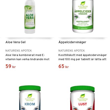
Aloe Vera Gel
Äppelcidervinäger
NATURENS APOTEK
NATURENS APOTEK
Aloe Vera kombinerat med E-
Kosttillskott med äppelcidervinäger
vitamin kan verka lindrande mot
med 100 mg per tablett är lätta att
torr och narig hud.
svälja och löses upp direkt redan i
59
65
kr
kr
magen.