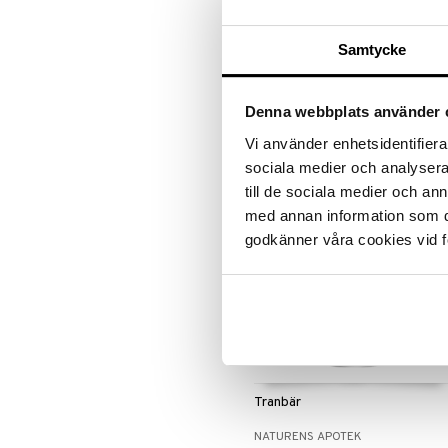
Naturens Apotek Ingefära
Samtycke
NATURENS APOTEK
Ingefära innehåller ett
standardiserat extrakt av ingefära,
Denna webbplats använder 
som är ett välkänt och naturligt
79
kr
växtextrakt.
Vi använder enhetsidentifierar
sociala medier och analysera 
till de sociala medier och a
med annan information som du 
godkänner våra cookies vid f
Tranbär
NATURENS APOTEK