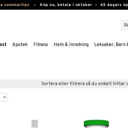
ta sommartips
-
Köp nu, betala i oktober -
45 dagars ö
ost
Apotek
Fitness
Hem & Inredning
Leksaker, Barn 
Sortera eller filtrera så du enkelt hittar 