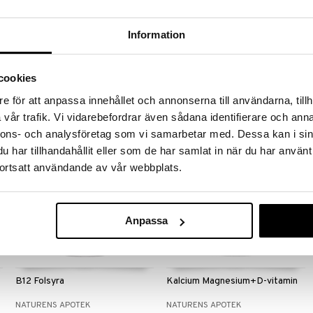
Naturens Apotek Zink
Nypon
Information
NATURENS APOTEK
NATURENS APOTEK
Zink är en viktig mineral som bidrar
Nypontabletter med extrakt av
till att skydda kroppens celler mot
nypon och bioflavonoider från
cookies
oxidativ stress och till
citrus.
52
Bevaka
kr
immunsystemets normala funktion.
e för att anpassa innehållet och annonserna till användarna, tillh
25 mg.
vår trafik. Vi vidarebefordrar även sådana identifierare och anna
nnons- och analysföretag som vi samarbetar med. Dessa kan i sin
har tillhandahållit eller som de har samlat in när du har använt
ortsatt användande av vår webbplats.
Anpassa
B12 Folsyra
Kalcium Magnesium+D-vitamin
NATURENS APOTEK
NATURENS APOTEK