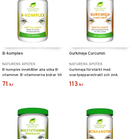
B-komplex
Gurkmeja Curcumin
NATURENS APOTEK
NATURENS APOTEK
B-komplex innehåller alla olika B-
Gurkmeja förstärkt med
vitaminer. B-vitaminerna bidrar till
svartpepparextrakt och zink.
nervsystemets normala funktion
71
113
kr
kr
och minska trötthet och
utmattning.