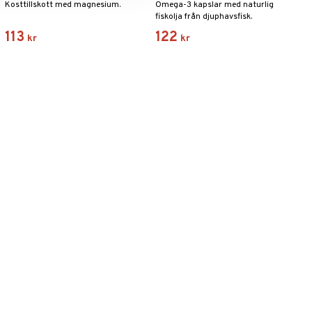
Kosttillskott med magnesium.
Omega-3 kapslar med naturlig
fiskolja från djuphavsfisk.
113
122
kr
kr