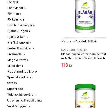
För djur
Raw Food
Veg fettsyror
Fettsyror
För kvinnor
Hudvård
För män
Vitamin & mineral
Graviditet & amning
Förkylning
Klimakterie & PMS
Näringstillskott
Hår, hud & naglar
Näringstillskott
Övriga
C-vitamin
Hjärna & ögon
Övriga
Prostata
Förebyggande &
Hår
lindrande
Hjärta & kärl
Sex & lust
Sex & lust
Kosttillskott
Fettsyror
Hostdämpande
Naturens Apotek Blåbär
Kraft & energi
Skelett
Sol & pigment
Minne
Ginkgo biloba
Öron, näsa & hals
Leder & muskler
Urinvägar
Ögon
Kärlstärkande
Ginseng
NATURENS APOTEK
Övriga
Livsmedel
Kolesterolsänkande
Övriga
Kosttillskott
Blåbär innehåller förutom extrakt
av blåbär även zink som bidrar till
Virushämmande
Mage & tarm
Marina fettsyror
Prestation
Utvärtes
Bars
att bibehålla normal synförmåga.
Vitlök
113
Mineraler
Veg fettsyror
Q-10
Choklad
Drycker
kr
Nedstämdhet & oro
Rosenrot
Diverse
Fibrer
Järn
Specialprodukter
Schizandra
Drycker
Matsmältning
Kalcium
Stress
Förvaring
Syrareglerande
Krom
Superfood
Frukt, frö & nötter
Tarm
Magnesium
Teknisk hälsovård
Groddning
Utrensning
Multimineraler
Utrensning & avgiftning
Kokos
Övriga
Ljusterapi
Vård & hygien
Kryddor & buljong
Selen
Luftfuktare