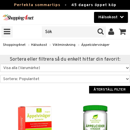
Perfekta sommartips
-
45 dagars öppet köp
Hälsokost
RKEN
Skönhet
JER
ODUKTER
Kontaktlinser
Shopping4net
»
Hälsokost
»
Viktminskning
»
Äppelcidervinäger
TKORT
Hälsokost
Sortera eller filtrera så du enkelt hittar din favorit:
Apotek
Fitness
Hem & Inredning
ÅTERSTÄLL FILTER
Leksaker, Barn & Baby
r
ntolerans
Varumärken
fettsyror
Kampanjer
ood
tsyror
or