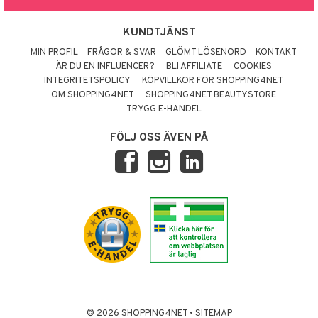
KUNDTJÄNST
MIN PROFIL
FRÅGOR & SVAR
GLÖMT LÖSENORD
KONTAKT
ÄR DU EN INFLUENCER?
BLI AFFILIATE
COOKIES
INTEGRITETSPOLICY
KÖPVILLKOR FÖR SHOPPING4NET
OM SHOPPING4NET
SHOPPING4NET BEAUTYSTORE
TRYGG E-HANDEL
FÖLJ OSS ÄVEN PÅ
© 2026 SHOPPING4NET
•
SITEMAP