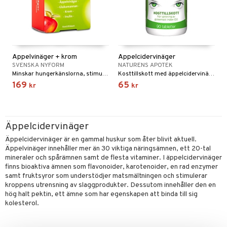
nor
d
 & mineral
tet & amning
ng
terie & PMS
tillskott
Äppelvinäger + krom
Äppelcidervinäger
SVENSKA NYFORM
NATURENS APOTEK
& naglar
tillskott
in
Minskar hungerkänslorna, stimulerar ämnesomsättningen och underlättar produktionen av matsmältningsenzym. Med glukomanna och krom GTF.
Kosttillskott med äppelcidervinäger med 100 mg per tablett är lätta att svälja och löses upp direkt redan i magen.
169
65
 ögon
ta
ggande & lindrande
kr
kr
kärl
ust
ust
ämpande
lskott
or
nergi
äsa & hals
pigment
biloba
Äppelcidervinäger
muskler
gar
ärkande
g
Äppelcidervinäger är en gammal huskur som åter blivit aktuell.
Äppelvinäger innehåller mer än 30 viktiga näringsämnen, ett 20-tal
el
ämmande
erolsänkande
lskott
mineraler och spårämnen samt de flesta vitaminer. I äppelcidervinäger
finns bioaktiva ämnen som flavonoider, karotenoider, en rad enzymer
tarm
fettsyror
ion
es
samt fruktsyror som understödjer matsmältningen och stimulerar
kroppens utrensning av slaggprodukter. Dessutom innehåller den en
r
tsyror
d
r
hög halt pektin, ett ämne som har egenskapen att binda till sig
kolesterol.
het & oro
ot