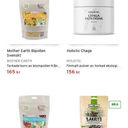
Mother Earth Bipollen
Holistic Chaga
Svenskt
MOTHER EARTH
HOLISTIC
Torkade korn av blompollen från Österlen.
Finmalt pulver av torkad ekologisk sprängticka (inonotus obliquus).
165
156
kr
kr
eko