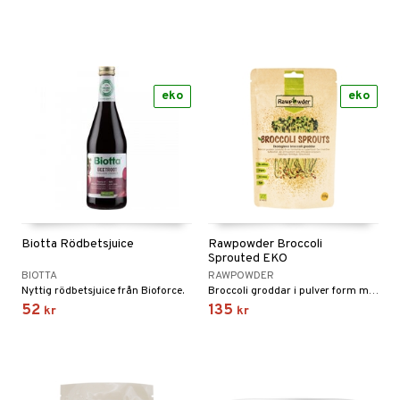
eko
eko
Biotta Rödbetsjuice
Rawpowder Broccoli
Sprouted EKO
BIOTTA
RAWPOWDER
Nyttig rödbetsjuice från Bioforce.
Broccoli groddar i pulver form med 40-50ggr högre halt av ämnet Sulforafan än vanlig broccoli.
52
135
kr
kr