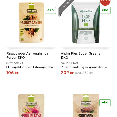
kampanj
-25%
eko
eko
Rawpowder Ashwaghanda
Alpha Plus Super Greens
Pulver EKO
EKO
RAWPOWDER
ALPHA PLUS
Ekologiskt indiskt Ashwagandha (Withania somnifera) pulver från rot.
Pulverblandning av grönsaker, örter, bär och alger som ger en härligt naturlig intensiv grön färg till din dryck.
106
202
269
kr
kr
(
ord.
kr
)
eko