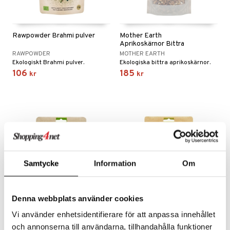
Rawpowder Brahmi pulver
Mother Earth
Aprikoskärnor Bittra
RAWPOWDER
MOTHER EARTH
Ekologiskt Brahmi pulver.
Ekologiska bittra aprikoskärnor.
106
185
kr
kr
eko
eko
Samtycke
Information
Om
Denna webbplats använder cookies
Vi använder enhetsidentifierare för att anpassa innehållet
Rawpowder Röd Maca
Rawpowder Gurkmeja EKO
och annonserna till användarna, tillhandahålla funktioner