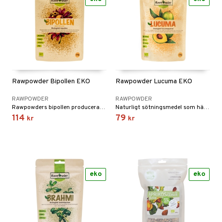
Rawpowder Bipollen EKO
Rawpowder Lucuma EKO
RAWPOWDER
RAWPOWDER
Rawpowders bipollen produceras i Spanien från flera blommor inklusive Cistus, Lavendula och Genista.
Naturligt sötningsmedel som härstammar från den Peruvianska lucumafrukten.
114
79
kr
kr
eko
eko