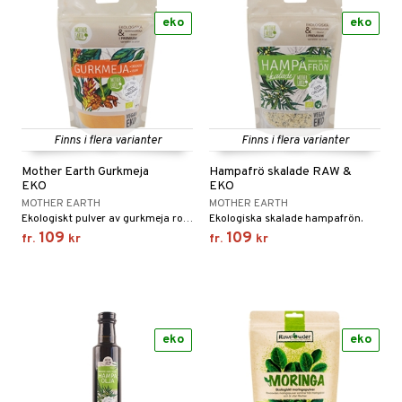
eko
eko
Finns i flera varianter
Finns i flera varianter
Mother Earth Gurkmeja
Hampafrö skalade RAW &
EKO
EKO
MOTHER EARTH
MOTHER EARTH
Ekologiskt pulver av gurkmeja rot. Krydda, färgsättning och fantastisk superfood!
Ekologiska skalade hampafrön.
109
109
fr.
kr
fr.
kr
eko
eko