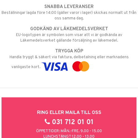
SNABBA LEVERANSER
Beställningar lagda före 14:00 (gäller varor i lager) skickas normalt ut från
oss samma dag.
GODKÄND AV LÄKEMEDELSVERKET
EU-logotypen är symbolen som visar att vi är godkända av
Läkemedelsverket gällande försäljning av läkemedel.
TRYGGA KÖP
Handla tryggt & säkert via faktura, delbetalning eller marknadens
vanligaste kort.
RING ELLER MAILA TILL OSS
031 712 01 01
ÖPPETTIDER: MÅN.-FRE. 9.00 - 15.00
LUNCHSTÄNGT 12.00 - 13.00