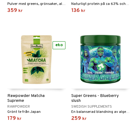
par
, dusch & tvål
tänder
Pulver med greens, grönsaker, alger, bärjuicer och örter, varav flera koncentrat.
Naturligt protein på ca 63% och helt utan tillsatser.
359
136
kr
kr
on
ylotion
o
d
taminer
riska oljor
dd
ppspeeling
ersun
eko
produkter
a
n utan sol
cialprodukter
par
creme
Rawpowder Matcha
Super Greens - Blueberry
Supreme
slush
RAWPOWDER
SWEDISH SUPPLEMENTS
Grönt te från Japan
En balanserad blandning av alger, grönsaker, frukter, bär och svampar.
179
259
kr
kr