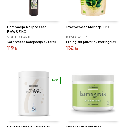
Hampaolja Kallpressad
Rawpowder Moringa EKO
RAW&EKO
MOTHER EARTH
RAWPOWDER
Kallpressad hampaolja av färska hampafrön.
Ekologiskt pulver av moringalöv.
119
132
kr
kr
eko