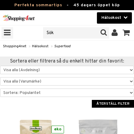
Perfekta sommartips
-
45 dagars öppet köp
Hälsokost
RKEN
Skönhet
JER
ODUKTER
Kontaktlinser
Shopping4net
»
Hälsokost
»
Superfood
TKORT
Hälsokost
Sortera eller filtrera så du enkelt hittar din favorit:
Apotek
Fitness
Hem & Inredning
ÅTERSTÄLL FILTER
Leksaker, Barn & Baby
r
ntolerans
Varumärken
fettsyror
Kampanjer
eko
ood
tsyror
or