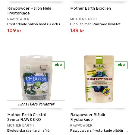
Rawpowder Hallon Hela
Mother Earth Bipollen
Frystorkade
RAWPOWDER
MOTHER EARTH
Frystorkade hallon med rik och intensiv smak.
Bipollen med Rawfood kvalitet.
109
139
kr
kr
eko
eko
Finns i flera varianter
Mother Earth Chiafrö
Rawpowder Blåbär
Svarta RAW&EKO
Frystorkade
MOTHER EARTH
RAWPOWDER
Ekologiska svarta chiafrön.
Rawpowders frystorkade blåbär är ekologiska, utan tillsatser och har en rik intensiv smak.