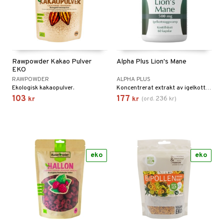
Rawpowder Kakao Pulver
Alpha Plus Lion's Mane
EKO
RAWPOWDER
ALPHA PLUS
Ekologisk kakaopulver.
Koncentrerat extrakt av igelkottstaggsvamp (Hericium erinaceus), en svamp som traditionellt använts i Asien.
103
177
236
kr
kr
(
ord.
kr
)
eko
eko