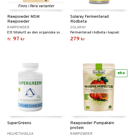
rodukter
ndra
r
ltning
m
Finns i flera varianter
ng
glerande
Rawpowder MSM
Solaray Fermenterad
od
frö & nötter
ium
Rawpowder
Rödbeta
RAWPOWDER
SOLARAY
hälsovård
ing
ning
neraler
Ett tillskott av den organiska svavelförening som finns naturligt i kroppen.
Fermenterad rödbeta i kapsel.
97
279
fr.
kr
kr
g & avgiftning
api
ygien
r & buljong
tare
kning
bak
e
svård
eko
emer
r
fröpasta
dervinäger
oncremer
fett
ndring
 fot
 & K
änst
produkter
vård
ood
d
danter
 & svar
göring
ndvård
lsam
bränning
iner
produkt
cialprodukter
lbehör
hampo
g
tika
ersättning
elningen
SuperGreens
Rawpowder Pumpakärn
cialprodukter
d
iner
protein
tik
HELHETSHÄLSA
RAWPOWDER