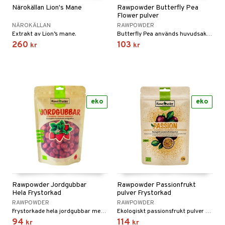
Närokällan Lion's Mane
Rawpowder Butterfly Pea
Flower pulver
NÄROKÄLLAN
RAWPOWDER
Extrakt av Lion’s mane.
Butterfly Pea används huvudsakligen för att ge naturlig blå färg åt smoothies, chiapuddingar, drycker, pannkakor, kakor och maträtter.
260
103
kr
kr
eko
eko
Rawpowder Jordgubbar
Rawpowder Passionfrukt
Hela Frystorkad
pulver Frystorkad
RAWPOWDER
RAWPOWDER
Frystorkade hela jordgubbar med en rik och intensiv smak.
Ekologiskt passionsfrukt pulver som är utmärkt att ha i smoothies eller på yoghurt.
94
114
kr
kr