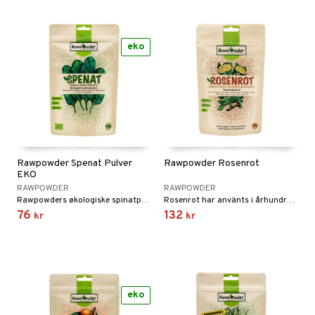
eko
Rawpowder Spenat Pulver
Rawpowder Rosenrot
EKO
RAWPOWDER
RAWPOWDER
Rawpowders økologiske spinatpulver er et godt alternativ til fersk spinat.
Rosenrot har använts i århundraden inom traditionell medicin i Skandinavien, Ryssland och andra länder.
76
132
kr
kr
eko