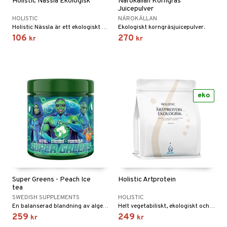
Holistic Nässla Ekologisk
Närokällan Korngräs
Juicepulver
HOLISTIC
NÄROKÄLLAN
Holistic Nässla är ett ekologiskt pulver, torkat vid max 40 grader.
Ekologiskt korngräsjuicepulver.
106
270
kr
kr
eko
Super Greens - Peach Ice
Holistic Ärtprotein
tea
SWEDISH SUPPLEMENTS
HOLISTIC
En balanserad blandning av alger, grönsaker, frukter, bär och svampar.
Helt vegetabiliskt, ekologiskt och lättsmält protein. Högt proteininnehåll (minst 80%).
259
249
kr
kr