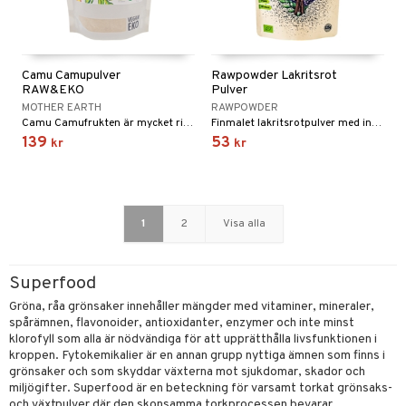
Camu Camupulver
Rawpowder Lakritsrot
RAW&EKO
Pulver
MOTHER EARTH
RAWPOWDER
Camu Camufrukten är mycket rik på C-vitamin och har en god syrlig smak.
Finmalet lakritsrotpulver med intensiv och söt smak.
139
53
kr
kr
1
2
Visa alla
Superfood
Gröna, råa grönsaker innehåller mängder med vitaminer, mineraler,
spårämnen, flavonoider, antioxidanter, enzymer och inte minst
klorofyll som alla är nödvändiga för att upprätthålla livsfunktionen i
kroppen. Fytokemikalier är en annan grupp nyttiga ämnen som finns i
grönsaker och som skyddar växterna mot sjukdomar, skador och
miljögifter. Superfood är en beteckning för varsamt torkat grönsaks-
och växtpulver där den skonsamma torkprocessen bevarar