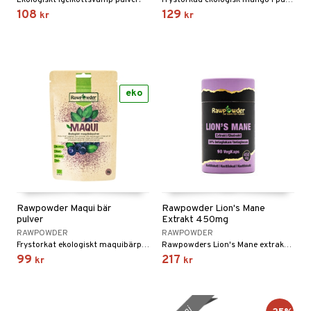
Ekologiskt igelkottsvamp pulver.
Frystorkad ekologisk mango i pulverform
108
129
kr
kr
eko
Rawpowder Maqui bär
Rawpowder Lion's Mane
pulver
Extrakt 450mg
RAWPOWDER
RAWPOWDER
Frystorkat ekologiskt maquibärpulver.
Rawpowders Lion's Mane extrakt, från igelkottaggsvampen, innehåller 30% betaglukan.
99
217
kr
kr