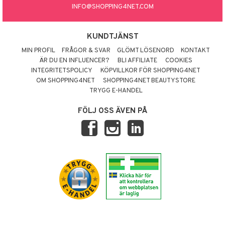
INFO@SHOPPING4NET.COM
KUNDTJÄNST
MIN PROFIL
FRÅGOR & SVAR
GLÖMT LÖSENORD
KONTAKT
ÄR DU EN INFLUENCER?
BLI AFFILIATE
COOKIES
INTEGRITETSPOLICY
KÖPVILLKOR FÖR SHOPPING4NET
OM SHOPPING4NET
SHOPPING4NET BEAUTYSTORE
TRYGG E-HANDEL
FÖLJ OSS ÄVEN PÅ