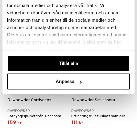
RAWPOWDER
RAWPOWDER
för sociala medier och analysera vår trafik. Vi
Naturligt tillskott som ökar din uthållighet.
Ekologisk gurkmeja från Vietnamn.
vidarebefordrar även sådana identifierare och annan
169
63
kr
kr
information från din enhet till de sociala medier och
annons- och analysföretag som vi samarbetar med.
Dessa kan i sin tur kombinera informationen med annan
information som du har tillhandahållit eller som de har
samlat in när du har använt deras tjänster. Du godkänner
eko
våra cookies vid fortsatt användande av vår webbplats.
Tillåt alla
Anpassa
Rawpowder Cordyceps
Rawpowder Schisandra
RAWPOWDER
RAWPOWDER
Cordycepspulver från Tibet som stärker ditt immunförsvar, ökar motståndskraften, energin och uthålligheten.
Ett näringsrikt tillskott som ökar fysisk och mental aktivitet och förbättrar funktionen hos hjärta och kärl.
159
111
kr
kr