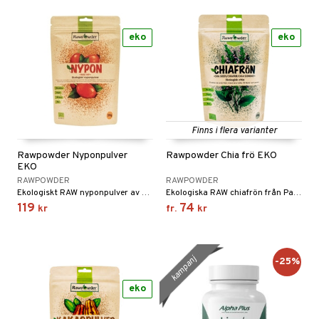
eko
eko
Finns i flera varianter
Rawpowder Nyponpulver
Rawpowder Chia frö EKO
EKO
RAWPOWDER
RAWPOWDER
Ekologiskt RAW nyponpulver av hela nyponet från Chile.
Ekologiska RAW chiafrön från Paraguay
119
74
kr
fr.
kr
kampanj
-25%
eko