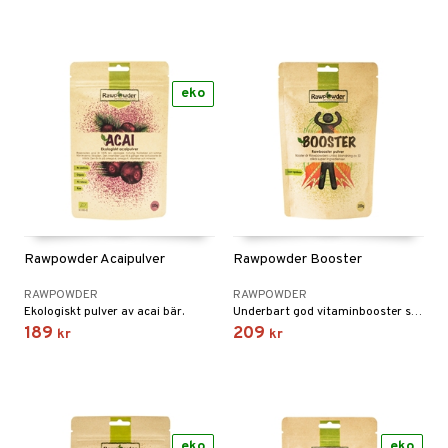
eko
Rawpowder Acaipulver
Rawpowder Booster
RAWPOWDER
RAWPOWDER
Ekologiskt pulver av acai bär.
Underbart god vitaminbooster som håller i sig hela dagen.
189
209
kr
kr
eko
eko