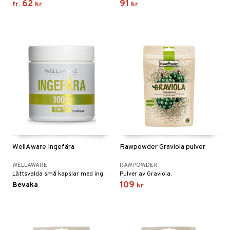
62
91
fr.
kr
kr
WellAware Ingefära
Rawpowder Graviola pulver
WELLAWARE
RAWPOWDER
Lättsvalda små kapslar med ingefära innehåller en rad vitaminer, mineraler och andra näringsämnen.
Pulver av Graviola.
109
Bevaka
kr