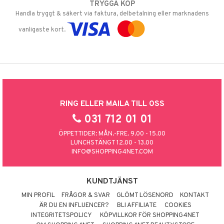
TRYGGA KÖP
Handla tryggt & säkert via faktura, delbetalning eller marknadens
vanligaste kort.
RING ELLER MAILA TILL OSS
031 712 01 01
ÖPPETTIDER: MÅN.-FRE. 9.00 - 15.00
LUNCHSTÄNGT 12.00 - 13.00
INFO@SHOPPING4NET.COM
KUNDTJÄNST
MIN PROFIL
FRÅGOR & SVAR
GLÖMT LÖSENORD
KONTAKT
ÄR DU EN INFLUENCER?
BLI AFFILIATE
COOKIES
INTEGRITETSPOLICY
KÖPVILLKOR FÖR SHOPPING4NET