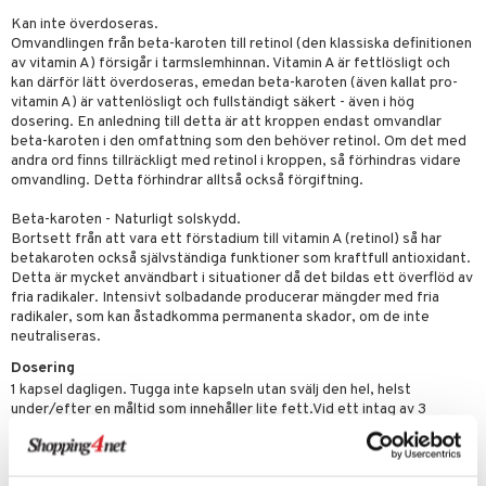
par
, dusch & tvål
tänder
Kan inte överdoseras.
on
Omvandlingen från beta-karoten till retinol (den klassiska definitionen
ylotion
av vitamin A) försigår i tarmslemhinnan. Vitamin A är fettlösligt och
o
kan därför lätt överdoseras, emedan beta-karoten (även kallat pro-
d
taminer
vitamin A) är vattenlösligt och fullständigt säkert - även i hög
riska oljor
dosering. En anledning till detta är att kroppen endast omvandlar
dd
änst
beta-karoten i den omfattning som den behöver retinol. Om det med
ppspeeling
ersun
produkter
andra ord finns tillräckligt med retinol i kroppen, så förhindras vidare
 & svar
omvandling. Detta förhindrar alltså också förgiftning.
a
n utan sol
produkt
Beta-karoten - Naturligt solskydd.
cialprodukter
par
Bortsett från att vara ett förstadium till vitamin A (retinol) så har
elningen
betakaroten också självständiga funktioner som kraftfull antioxidant.
creme
Detta är mycket användbart i situationer då det bildas ett överflöd av
tik
fria radikaler. Intensivt solbadande producerar mängder med fria
radikaler, som kan åstadkomma permanenta skador, om de inte
neutraliseras.
Dosering
1 kapsel dagligen. Tugga inte kapseln utan svälj den hel, helst
under/efter en måltid som innehåller lite fett.Vid ett intag av 3
kapslar per dag eller mer kan en färgning av huden inträffa.Långvarig
användning av höga doser (5 + kapslar per dag) rekommenderas inte
för storrökare.