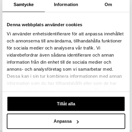
Samtycke
Information
Om
Detta är ett kosttillskott. Rekommenderad daglig dos bör inte
överskridas. Kosttillskott bör inte inte användas som ett alternativ till en
varierad kost. Förvaras utom räckhåll för små barn.
Denna webbplats använder cookies
Ingredienser
Soja
olja
Vi använder enhetsidentifierare för att anpassa innehållet
Gelatin (nötkreatur)
och annonserna till användarna, tillhandahålla funktioner
Vitamin A (betakaroten)
för sociala medier och analysera vår trafik. Vi
Fuktighetsbevarande medel: glycerol
Renat vatten
vidarebefordrar även sådana identifierare och annan
Färgämne: järnoxid
information från din enhet till de sociala medier och
Innehåll per dagsdos: 1 tablett %DRI*
annons- och analysföretag som vi samarbetar med.
Vitamin A
4500 µg RE (563%)
Dessa kan i sin tur kombinera informationen med annan
*DRI = Dagligt referensintag
information som du har tillhandahållit eller som de har
samlat in när du har använt deras tjänster. Du godkänner
Artikelnr
våra cookies vid fortsatt användande av vår webbplats.
HBICA-PN-150
Tillåt alla
Lägsta pris senaste 30 dagarna: 125 kr
Anpassa