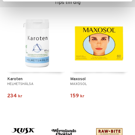
Tips till dig
Karoten
Maxosol
HELHETSHÄLSA
MAXOSOL
234
159
kr
kr