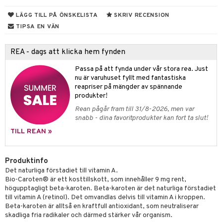
rodukter
ndra
r
ltning
m
LÄGG TILL PÅ ÖNSKELISTA
SKRIV RECENSION
ng
glerande
TIPSA EN VÄN
d
frö & nötter
ium
REA - dags att klicka hem fynden
hälsovård
ing
ning
neraler
Passa på att fynda under vår stora rea. Just
g & avgiftning
api
nu är varuhuset fyllt med fantastiska
ygien
r & buljong
tare
reapriser på mängder av spännande
produkter!
kning
bak
e
svård
Rean pågår fram till 31/8-2026, men var
snabb - dina favoritprodukter kan fort ta slut!
emer
r
fröpasta
dervinäger
TILL REAN »
oncremer
fett
ndring
 fot
 & K
produkter
vård
ood
d
idanter
Produktinfo
Det naturliga förstadiet till vitamin A.
göring
ndvård
lsam
bränning
iner
Bio-Caroten® är ett kosttillskott, som innehåller 9 mg rent,
högupptagligt beta-karoten. Beta-karoten är det naturliga förstadiet
cialprodukter
lbehör
hampo
g
tika
ersättning
till vitamin A (retinol). Det omvandlas delvis till vitamin A i kroppen.
Beta-karoten är alltså en kraftfull antioxidant, som neutraliserar
cialprodukter
d
iner
skadliga fria radikaler och därmed stärker vår organism.