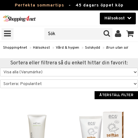
Perfekta sommartips
-
45 dagars öppet köp
Hälsokost
RKEN
Skönhet
JER
ODUKTER
Kontaktlinser
Shopping4net
»
Hälsokost
»
Vård & hygien
»
Solskydd
»
Brun utan sol
TKORT
Hälsokost
Sortera eller filtrera så du enkelt hittar din favorit:
Apotek
Fitness
Hem & Inredning
ÅTERSTÄLL FILTER
Leksaker, Barn & Baby
r
ntolerans
Varumärken
fettsyror
Kampanjer
ood
tsyror
or