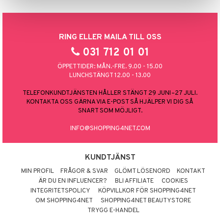
par
, dusch & tvål
tänder
on
ylotion
RING ELLER MAILA TILL OSS
o
d
031 712 01 01
riska oljor
dd
ÖPPETTIDER: MÅN.-FRE. 9.00 - 15.00
ppspeeling
ersun
LUNCHSTÄNGT 12.00 - 13.00
a
n utan sol
TELEFONKUNDTJÄNSTEN HÅLLER STÄNGT 29 JUNI–27 JULI.
KONTAKTA OSS GÄRNA VIA E-POST SÅ HJÄLPER VI DIG SÅ
cialprodukter
par
SNART SOM MÖJLIGT.
creme
INFO@SHOPPING4NET.COM
produkter
KUNDTJÄNST
kning
MIN PROFIL
FRÅGOR & SVAR
GLÖMT LÖSENORD
KONTAKT
r
dervinäger
ÄR DU EN INFLUENCER?
BLI AFFILIATE
COOKIES
INTEGRITETSPOLICY
KÖPVILLKOR FÖR SHOPPING4NET
 & K
änst
OM SHOPPING4NET
SHOPPING4NET BEAUTYSTORE
danter
TRYGG E-HANDEL
 & svar