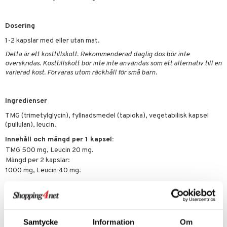
par
, dusch & tvål
tänder
on
ylotion
Dosering
o
d
taminer
1-2 kapslar med eller utan mat.
Detta är ett kosttillskott. Rekommenderad daglig dos bör inte
riska oljor
dd
överskridas. Kosttillskott bör inte inte användas som ett alternativ till en
änst
varierad kost. Förvaras utom räckhåll för små barn.
ppspeeling
ersun
produkter
 & svar
a
n utan sol
Ingredienser
produkt
cialprodukter
par
TMG (trimetylglycin), fyllnadsmedel (tapioka), vegetabilisk kapsel
elningen
(pullulan), leucin.
creme
tik
Innehåll och mängd per 1 kapsel:
TMG 500 mg, Leucin 20 mg.
Mängd per 2 kapslar:
1000 mg, Leucin 40 mg.
Artikelnr
HNB57-QK-120
Samtycke
Information
Om