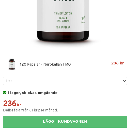
nor
d
 & mineral
tet & amning
ng
terie & PMS
tillskott
& naglar
tillskott
in
 ögon
ta
ggande & lindrande
kärl
ust
ust
ämpande
lskott
or
236 kr
120 kapslar - Närokällan TMG
nergi
äsa & hals
pigment
biloba
muskler
gar
ärkande
g
el
ämmande
erolsänkande
lskott
I lager, skickas omgående
tarm
fettsyror
ion
es
236
kr
r
tsyror
d
r
Delbetala från 61 kr per månad.
het & oro
ot
LÄGG I KUNDVAGNEN