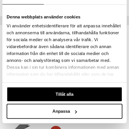
Lägsta pris senaste 30 dagarna: 236 kr
Denna webbplats använder cookies
Populära produkter
Vi använder enhetsidentifierare för att anpassa innehållet
och annonserna till användarna, tillhandahålla funktioner
kampanj
kampanj
-15%
-25%
för sociala medier och analysera vår trafik. Vi
vidarebefordrar även sådana identifierare och annan
information från din enhet till de sociala medier och
annons- och analysföretag som vi samarbetar med.
Dessa kan i sin tur kombinera informationen med annan
information som du har tillhandahållit eller som de har
samlat in när du har använt deras tjänster. Du godkänner
våra cookies vid fortsatt användande av vår webbplats.
Bio-Pycnogenol
Alpha Plus Astaxantin 4 mg
Tillåt alla
PHARMA NORD
ALPHA PLUS
351
157
412
209
kr
(
ord.
kr
)
kr
(
ord.
kr
)
Anpassa