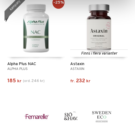
kampanj
-25%
Finns i flera varianter
Alpha Plus NAC
Astaxin
ALPHA PLUS
ASTAXIN
185
232
246
kr
(
ord.
kr
)
fr.
kr