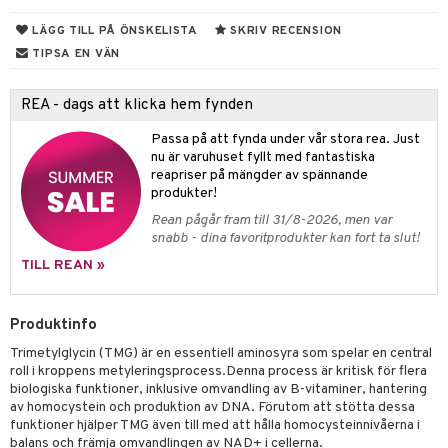
rodukter
ndra
r
ltning
m
LÄGG TILL PÅ ÖNSKELISTA
SKRIV RECENSION
ng
glerande
TIPSA EN VÄN
d
frö & nötter
ium
REA - dags att klicka hem fynden
hälsovård
ing
ning
neraler
Passa på att fynda under vår stora rea. Just
g & avgiftning
api
nu är varuhuset fyllt med fantastiska
ygien
r & buljong
tare
reapriser på mängder av spännande
produkter!
kning
bak
e
svård
Rean pågår fram till 31/8-2026, men var
snabb - dina favoritprodukter kan fort ta slut!
emer
r
fröpasta
dervinäger
TILL REAN »
oncremer
fett
ndring
 fot
 & K
produkter
vård
ood
d
idanter
Produktinfo
göring
ndvård
lsam
bränning
iner
Trimetylglycin (TMG) är en essentiell aminosyra som spelar en central
roll i kroppens metyleringsprocess.Denna process är kritisk för flera
cialprodukter
lbehör
hampo
g
tika
ersättning
biologiska funktioner, inklusive omvandling av B-vitaminer, hantering
av homocystein och produktion av DNA. Förutom att stötta dessa
cialprodukter
d
iner
funktioner hjälper TMG även till med att hålla homocysteinnivåerna i
balans och främja omvandlingen av NAD+ i cellerna.