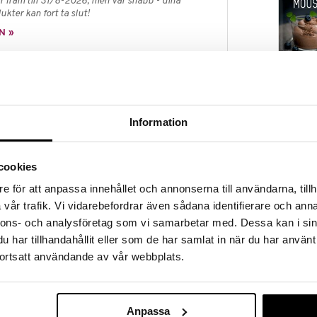
 fram till 31/8-2026, men var snabb - dina
ukter kan fort ta slut!
N »
Sukrin Chocol
osammare alternativ till O’boy, utan tillsatt socker.
 och stevia och är gott i både kall eller varm mjölk av
SUKRIN
 för att smaksätta t.ex. desserter.
Information
33
kr
cookies
e för att anpassa innehållet och annonserna till användarna, tillh
vår trafik. Vi vidarebefordrar även sådana identifierare och anna
aglykosider), fettreducerad kakao, emulgeringsmedel
nnons- och analysföretag som vi samarbetar med. Dessa kan i sin
har tillhandahållit eller som de har samlat in när du har använt
ortsatt användande av vår webbplats.
Anpassa