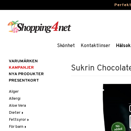
Perfek
Skönhet
Kontaktlinser
Hälsok
VARUMÄRKEN
Sukrin Chocolat
KAMPANJER
NYA PRODUKTER
PRESENTKORT
Alger
Allergi
Aloe Vera
Dieter
Fettsyror
Glutenintolerans
För barn
LCHF
Marina fettsyror