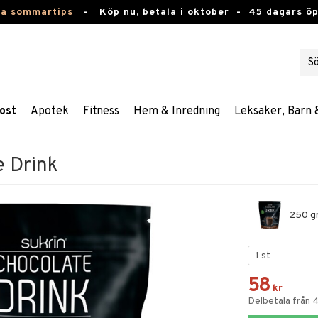
ta sommartips
-
Köp nu, betala i oktober -
45 dagars ö
ost
Apotek
Fitness
Hem & Inredning
Leksaker, Barn 
e Drink
250 gr
58
kr
Delbetala från 