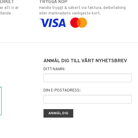
ERKET
TRYGGA KÖP
 att vi är
Handla tryggt & säkert via faktura, delbetalning
llande
eller marknadens vanligaste kort.
ANMÄL DIG TILL VÅRT NYHETSBREV
DITT NAMN:
DIN E-POSTADRESS: