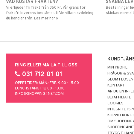
VAD KOSTAR FRAKTEN?
SNABBA LE
Vi erbjuder fri frakt från 350 kr. Vår gräns för
Beställningar la
fraktfri leverans bestäms utifån vilken avdelning
skickas normalt
du handlar från. Läs mer här »
KUNDTJÄN
RING ELLER MAILA TILL OSS
MIN PROFIL
031 712 01 01
FRÅGOR & SV
GLÖMT LÖSE
ÖPPETTIDER: MÅN.-FRE. 9.00 - 15.00
KONTAKT
LUNCHSTÄNGT 12.00 - 13.00
ÄR DU EN INF
INFO@SHOPPING4NET.COM
BLI AFFILIATE
COOKIES
INTEGRITETSP
KÖPVILLKOR F
OM SHOPPING
SHOPPING4NE
TRYGG E-HAN