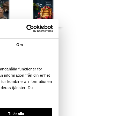
ate Mousse
Sukrin Pancake Mix
SUKRIN
Om
35
kr
andahålla funktioner för
n information från din enhet
 tur kombinera informationen
 deras tjänster. Du
Tillåt alla