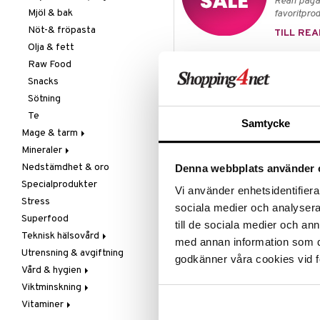
Rean pågår
Mjöl & bak
favoritprod
Nöt-& fröpasta
TILL REA
Olja & fett
Raw Food
Produktinfo
Snacks
Sukrin Chocolate Drink är ett häls
Sötning
Det är naturligt sötat med Sukring
Te
alla slag. Det kan också användas
Samtycke
Mage & tarm
· Bara 6 kalorier per glas
Mineraler
Drycker
· Inget tillsatt socker
Nedstämdhet & oro
Fibrer
Järn
Denna webbplats använder 
· Vegansk
Specialprodukter
Matsmältning
Kalcium
Vi använder enhetsidentifierar
Ingredienser
Stress
Syrareglerande
Krom
sociala medier och analysera 
Superfood
Tarm
Magnesium
Sötningsmedel (erythritol, stevi
till de sociala medier och a
(solroslecitin), arom, salt.
Teknisk hälsovård
Utrensning
Multimineraler
med annan information som du 
Utrensning & avgiftning
Övriga
Ljusterapi
Näringsvärde per 100 g:
godkänner våra cookies vid f
Vård & hygien
Selen
Luftfuktare
Energi 72 kcal
Viktminskning
Zink
Massage
Ansiktsvård
Fett 2,9 g
Vitaminer
Övrigt
Giftset
Äppelcidervinäger
Cremer
-varav mättat fett 1,4 g
Kolhydrater 80 g