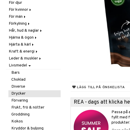
För djur
Raw Food
Veg fettsyror
Fettsyror
För kvinnor
Hudvård
För män
Vitamin & mineral
Graviditet & amning
Förkylning
Klimakterie & PMS
Näringstillskott
Hår, hud & naglar
Näringstillskott
Övriga
C-vitamin
Hjärna & ögon
Övriga
Prostata
Förebyggande &
Hår
lindrande
Hjärta & kärl
Sex & lust
Sex & lust
Kosttillskott
Fettsyror
Hostdämpande
Kraft & energi
Skelett
Sol & pigment
Minne
Ginkgo biloba
Öron, näsa & hals
Leder & muskler
Urinvägar
Ögon
Kärlstärkande
Ginseng
Övriga
Livsmedel
Kolesterolsänkande
Övriga
Kosttillskott
Virushämmande
Marina fettsyror
Prestation
Utvärtes
Bars
Vitlök
Veg fettsyror
Q-10
Choklad
Rosenrot
Diverse
LÄGG TILL PÅ ÖNSKELISTA
Schizandra
Drycker
Förvaring
REA - dags att klicka 
Frukt, frö & nötter
Passa på a
Groddning
fyllt med 
Kokos
produkter
Kryddor & buljong