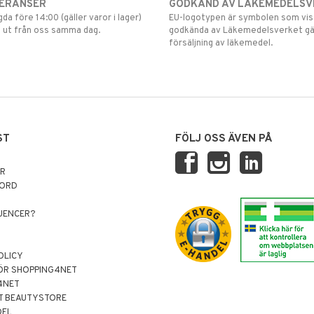
VERANSER
GODKÄND AV LÄKEMEDELSV
gda före 14:00 (gäller varor i lager)
EU-logotypen är symbolen som visar
 ut från oss samma dag.
godkända av Läkemedelsverket gä
försäljning av läkemedel.
ST
FÖLJ OSS ÄVEN PÅ
AR
NORD
LUENCER?
OLICY
ÖR SHOPPING4NET
4NET
T BEAUTYSTORE
DEL