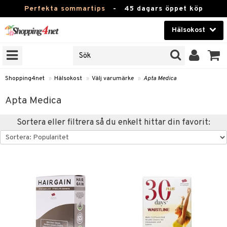
Perfekta sommartips
-
45 dagars öppet köp
Hälsokost
RKEN
Skönhet
JER
ODUKTER
Kontaktlinser
Shopping4net
»
Hälsokost
»
Välj varumärke
»
Apta Medica
TKORT
Hälsokost
Apta Medica
Apotek
Sortera eller filtrera så du enkelt hittar din favorit:
Fitness
Hem & Inredning
Leksaker, Barn & Baby
r
ntolerans
Varumärken
fettsyror
Kampanjer
ood
tsyror
or