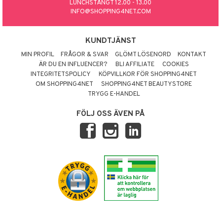
LUNCHSTÄNGT 12.00 - 13.00
INFO@SHOPPING4NET.COM
KUNDTJÄNST
MIN PROFIL
FRÅGOR & SVAR
GLÖMT LÖSENORD
KONTAKT
ÄR DU EN INFLUENCER?
BLI AFFILIATE
COOKIES
INTEGRITETSPOLICY
KÖPVILLKOR FÖR SHOPPING4NET
OM SHOPPING4NET
SHOPPING4NET BEAUTYSTORE
TRYGG E-HANDEL
FÖLJ OSS ÄVEN PÅ