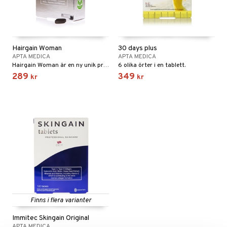
nor
d
 & mineral
tet & amning
Hairgain Woman
30 days plus
ng
terie & PMS
tillskott
APTA MEDICA
APTA MEDICA
Hairgain Woman är en ny unik produkt som förbättrar hårets återväxt och bidrar till vackrare och fylligare hår. Dokumenterad effekt.
6 olika örter i en tablett.
& naglar
tillskott
in
289
349
kr
kr
 ögon
ta
ggande & lindrande
kärl
ust
ust
ämpande
lskott
or
nergi
äsa & hals
pigment
biloba
muskler
gar
ärkande
g
el
ämmande
erolsänkande
lskott
tarm
fettsyror
ion
es
r
tsyror
d
r
Finns i flera varianter
het & oro
ot
Immitec Skingain Original
APTA MEDICA