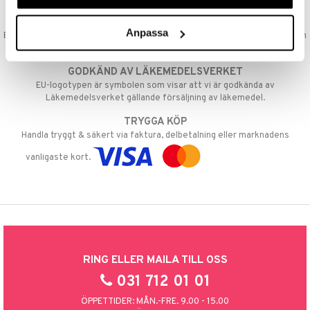
par
, dusch & tvål
tänder
SNABBA LEVERANSER
on
ylotion
Anpassa
Beställningar lagda före 14:00 (gäller varor i lager) skickas normalt ut från
oss samma dag.
o
d
taminer
GODKÄND AV LÄKEMEDELSVERKET
riska oljor
dd
EU-logotypen är symbolen som visar att vi är godkända av
Läkemedelsverket gällande försäljning av läkemedel.
ppspeeling
ersun
produkter
TRYGGA KÖP
a
n utan sol
Handla tryggt & säkert via faktura, delbetalning eller marknadens
cialprodukter
par
vanligaste kort.
creme
RING ELLER MAILA TILL OSS
031 712 01 01
ÖPPETTIDER: MÅN.-FRE. 9.00 - 15.00