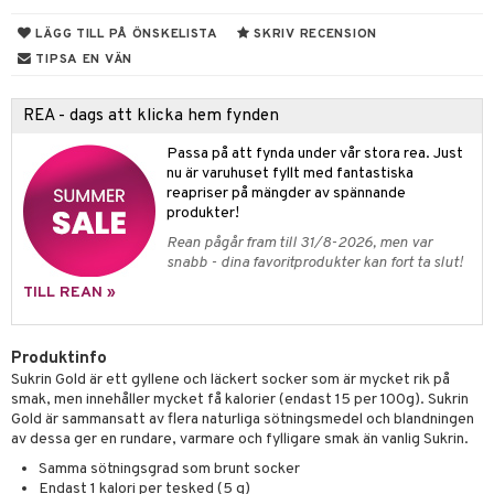
tarm
fettsyror
ion
es
LÄGG TILL PÅ ÖNSKELISTA
SKRIV RECENSION
r
tsyror
d
r
TIPSA EN VÄN
het & oro
ot
REA - dags att klicka hem fynden
rodukter
ndra
r
ltning
m
Passa på att fynda under vår stora rea. Just
ng
glerande
nu är varuhuset fyllt med fantastiska
reapriser på mängder av spännande
d
frö & nötter
ium
produkter!
hälsovård
ing
ning
neraler
Rean pågår fram till 31/8-2026, men var
snabb - dina favoritprodukter kan fort ta slut!
g & avgiftning
api
TILL REAN »
ygien
r & buljong
tare
kning
bak
e
svård
Produktinfo
Sukrin Gold är ett gyllene och läckert socker som är mycket rik på
emer
r
fröpasta
dervinäger
smak, men innehåller mycket få kalorier (endast 15 per 100g). Sukrin
Gold är sammansatt av flera naturliga sötningsmedel och blandningen
oncremer
fett
ndring
 fot
 & K
av dessa ger en rundare, varmare och fylligare smak än vanlig Sukrin.
änst
produkter
vård
ood
d
danter
Samma sötningsgrad som brunt socker
 & svar
Endast 1 kalori per tesked (5 g)