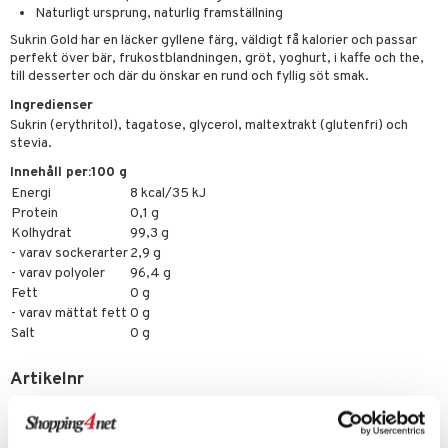
göring
ndvård
lsam
bränning
iner
Naturligt ursprung, naturlig framställning
produkt
cialprodukter
Sukrin Gold har en läcker gyllene färg, väldigt få kalorier och passar
lbehör
hampo
g
tika
ersättning
perfekt över bär, frukostblandningen, gröt, yoghurt, i kaffe och the,
elningen
cialprodukter
till desserter och där du önskar en rund och fyllig söt smak.
d
iner
tik
Ingredienser
par
, dusch & tvål
tänder
Sukrin (erythritol), tagatose, glycerol, maltextrakt (glutenfri) och
stevia.
on
ylotion
Innehåll per:100 g
o
d
taminer
Energi
8 kcal/35 kJ
Protein
0,1 g
riska oljor
dd
Kolhydrat
99,3 g
ppspeeling
ersun
- varav sockerarter
2,9 g
produkter
- varav polyoler
96,4 g
a
n utan sol
Fett
0 g
- varav mättat fett
0 g
cialprodukter
par
Salt
0 g
creme
Artikelnr
HSG00-IL-500