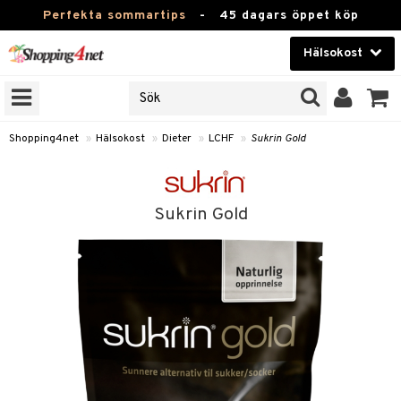
Perfekta sommartips
-
45 dagars öppet köp
Hälsokost
RKEN
Skönhet
JER
ODUKTER
Kontaktlinser
Shopping4net
»
Hälsokost
»
Dieter
»
LCHF
»
Sukrin Gold
TKORT
Hälsokost
Apotek
Sukrin Gold
Fitness
Hem & Inredning
Leksaker, Barn & Baby
ntolerans
Varumärken
Kampanjer
ood