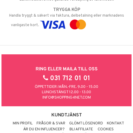
TRYGGA KÖP
Handla tryggt & säkert via faktura, delbetalning eller marknadens
vanligaste kort.
RING ELLER MAILA TILL OSS
031 712 01 01
ÖPPETTIDER: MÅN.-FRE. 9.00 - 15.00
LUNCHSTÄNGT 12.00 - 13.00
INFO@SHOPPING4NET.COM
KUNDTJÄNST
MIN PROFIL
FRÅGOR & SVAR
GLÖMT LÖSENORD
KONTAKT
ÄR DU EN INFLUENCER?
BLI AFFILIATE
COOKIES