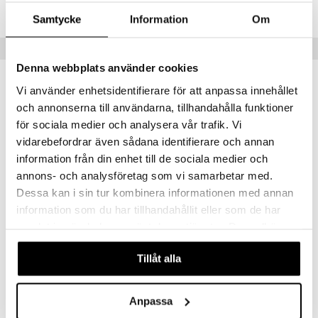
Lägsta pris senaste 30 dagarna: 80 kr
Samtycke
Information
Om
Tips till dig
Denna webbplats använder cookies
Vi använder enhetsidentifierare för att anpassa innehållet
och annonserna till användarna, tillhandahålla funktioner
för sociala medier och analysera vår trafik. Vi
vidarebefordrar även sådana identifierare och annan
information från din enhet till de sociala medier och
annons- och analysföretag som vi samarbetar med.
Dessa kan i sin tur kombinera informationen med annan
information som du har tillhandahållit eller som de har
samlat in när du har använt deras tjänster. Du godkänner
Sukrin
Sukrin Melis
SUKRIN
SUKRIN
våra cookies vid fortsatt användande av vår webbplats.
Tillåt alla
69
66
kr
kr
Anpassa