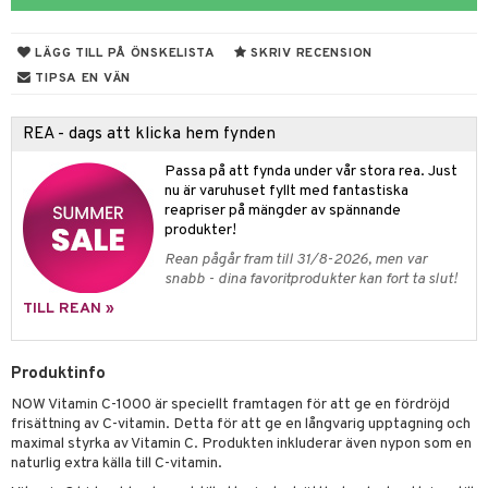
rodukter
ndra
r
ltning
m
ng
glerande
LÄGG TILL PÅ ÖNSKELISTA
SKRIV RECENSION
d
frö & nötter
ium
TIPSA EN VÄN
hälsovård
ing
ning
neraler
REA - dags att klicka hem fynden
g & avgiftning
api
Passa på att fynda under vår stora rea. Just
ygien
r & buljong
tare
nu är varuhuset fyllt med fantastiska
reapriser på mängder av spännande
kning
bak
e
svård
produkter!
Rean pågår fram till 31/8-2026, men var
emer
r
fröpasta
dervinäger
snabb - dina favoritprodukter kan fort ta slut!
oncremer
fett
ndring
 fot
 & K
TILL REAN »
produkter
vård
ood
d
danter
Produktinfo
göring
ndvård
lsam
bränning
iner
NOW Vitamin C-1000 är speciellt framtagen för att ge en fördröjd
cialprodukter
lbehör
hampo
g
tika
ersättning
frisättning av C-vitamin. Detta för att ge en långvarig upptagning och
maximal styrka av Vitamin C. Produkten inkluderar även nypon som en
cialprodukter
d
miner
naturlig extra källa till C-vitamin.