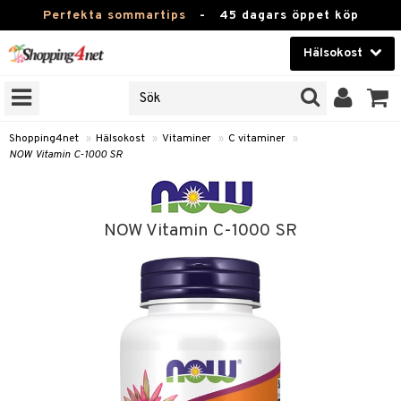
Perfekta sommartips
-
45 dagars öppet köp
Hälsokost
RKEN
Skönhet
JER
ODUKTER
Kontaktlinser
Shopping4net
»
Hälsokost
»
Vitaminer
»
C vitaminer
»
NOW Vitamin C-1000 SR
TKORT
Hälsokost
Apotek
NOW Vitamin C-1000 SR
Fitness
Hem & Inredning
Leksaker, Barn & Baby
r
ntolerans
Varumärken
fettsyror
Kampanjer
ood
tsyror
or