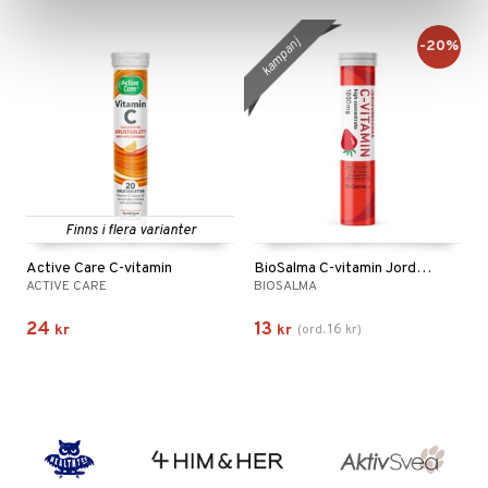
kampanj
-20%
Finns i flera varianter
Active Care C-vitamin
BioSalma C-vitamin Jordgubbe
ACTIVE CARE
BIOSALMA
24
13
16
kr
kr
(
ord.
kr
)