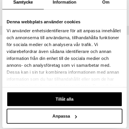
Samtycke
Information
Om
Lägsta pris senaste 30 dagarna: 203 kr
Denna webbplats använder cookies
Populära produkter
Vi använder enhetsidentifierare för att anpassa innehållet
och annonserna till användarna, tillhandahålla funktioner
kampanj
för sociala medier och analysera vår trafik. Vi
-25%
vidarebefordrar även sådana identifierare och annan
information från din enhet till de sociala medier och
annons- och analysföretag som vi samarbetar med.
Dessa kan i sin tur kombinera informationen med annan
information som du har tillhandahållit eller som de har
samlat in när du har använt deras tjänster. Du godkänner
våra cookies vid fortsatt användande av vår webbplats.
Tillåt alla
Alpha Plus C-Vitamin 1000mg
C-vitamin askorbat
ALPHA PLUS
HELHETSHÄLSA
Anpassa
82
156
109
kr
(
ord.
kr
)
kr