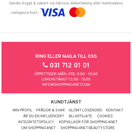
Handla tryggt & säkert via faktura, delbetalning eller marknadens
vanligaste kort.
RING ELLER MAILA TILL OSS
031 712 01 01
ÖPPETTIDER: MÅN.-FRE. 9.00 - 15.00
LUNCHSTÄNGT 12.00 - 13.00
INFO@SHOPPING4NET.COM
KUNDTJÄNST
MIN PROFIL
FRÅGOR & SVAR
GLÖMT LÖSENORD
KONTAKT
ÄR DU EN INFLUENCER?
BLI AFFILIATE
COOKIES
INTEGRITETSPOLICY
KÖPVILLKOR FÖR SHOPPING4NET
OM SHOPPING4NET
SHOPPING4NET BEAUTYSTORE