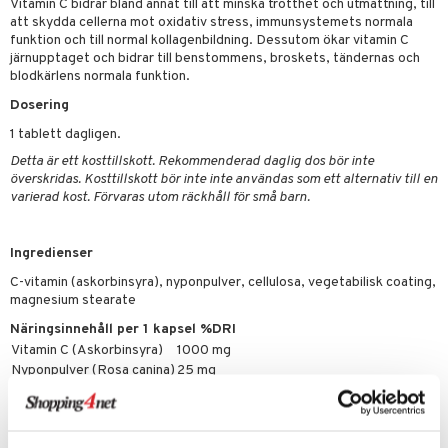
Vitamin C bidrar bland annat till att minska trötthet och utmattning, till
par
, dusch & tvål
tänder
att skydda cellerna mot oxidativ stress, immunsystemets normala
on
funktion och till normal kollagenbildning. Dessutom ökar vitamin C
ylotion
järnupptaget och bidrar till benstommens, broskets, tändernas och
o
blodkärlens normala funktion.
d
taminer
Dosering
riska oljor
dd
änst
1 tablett dagligen.
ppspeeling
ersun
produkter
Detta är ett kosttillskott. Rekommenderad daglig dos bör inte
 & svar
a
överskridas. Kosttillskott bör inte inte användas som ett alternativ till en
n utan sol
varierad kost. Förvaras utom räckhåll för små barn.
produkt
cialprodukter
par
elningen
creme
Ingredienser
tik
C-vitamin (askorbinsyra), nyponpulver, cellulosa, vegetabilisk coating,
magnesium stearate
Näringsinnehåll per 1 kapsel %DRI
Vitamin C (Askorbinsyra)
1000 mg
Nyponpulver (Rosa canina)
25 mg
Artikelnr
HNLLC-QV-100