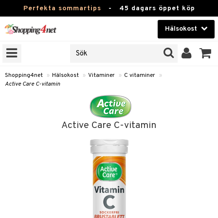
Perfekta sommartips
-
45 dagars öppet köp
Hälsokost
RKEN
Skönhet
JER
ODUKTER
Kontaktlinser
Shopping4net
»
Hälsokost
»
Vitaminer
»
C vitaminer
»
Active Care C-vitamin
TKORT
Hälsokost
Apotek
Active Care C-vitamin
Fitness
Hem & Inredning
Leksaker, Barn & Baby
r
ntolerans
Varumärken
fettsyror
Kampanjer
ood
tsyror
or