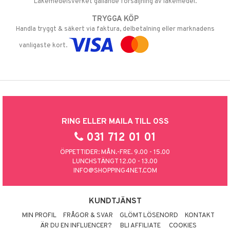
Läkemedelsverket gällande försäljning av läkemedel.
TRYGGA KÖP
Handla tryggt & säkert via faktura, delbetalning eller marknadens
vanligaste kort.
RING ELLER MAILA TILL OSS
031 712 01 01
ÖPPETTIDER: MÅN.-FRE. 9.00 - 15.00
LUNCHSTÄNGT 12.00 - 13.00
INFO@SHOPPING4NET.COM
KUNDTJÄNST
MIN PROFIL
FRÅGOR & SVAR
GLÖMT LÖSENORD
KONTAKT
ÄR DU EN INFLUENCER?
BLI AFFILIATE
COOKIES