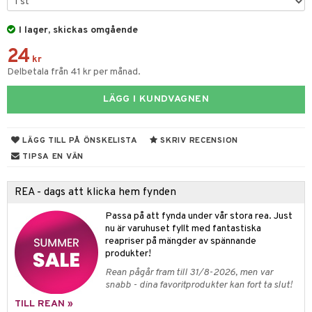
rodukter
ndra
r
ltning
m
ng
glerande
I lager, skickas omgående
d
frö & nötter
ium
24
kr
Delbetala från 41 kr per månad.
hälsovård
ing
ning
neraler
g & avgiftning
api
LÄGG I KUNDVAGNEN
ygien
r & buljong
tare
LÄGG TILL PÅ ÖNSKELISTA
SKRIV RECENSION
kning
bak
e
svård
TIPSA EN VÄN
emer
r
fröpasta
dervinäger
REA - dags att klicka hem fynden
oncremer
fett
ndring
 fot
 & K
Passa på att fynda under vår stora rea. Just
produkter
vård
ood
d
danter
nu är varuhuset fyllt med fantastiska
reapriser på mängder av spännande
göring
ndvård
lsam
bränning
iner
produkter!
cialprodukter
lbehör
hampo
g
tika
ersättning
Rean pågår fram till 31/8-2026, men var
snabb - dina favoritprodukter kan fort ta slut!
cialprodukter
d
miner
TILL REAN »