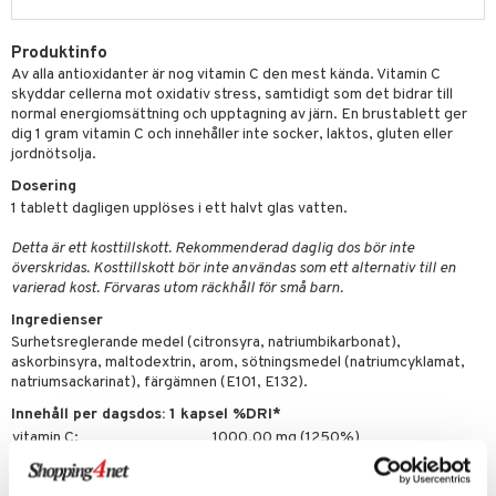
par
, dusch & tvål
tänder
on
ylotion
Produktinfo
Av alla antioxidanter är nog vitamin C den mest kända. Vitamin C
o
d
taminer
skyddar cellerna mot oxidativ stress, samtidigt som det bidrar till
normal energiomsättning och upptagning av järn. En brustablett ger
riska oljor
dd
dig 1 gram vitamin C och innehåller inte socker, laktos, gluten eller
änst
jordnötsolja.
ppspeeling
ersun
produkter
 & svar
Dosering
a
n utan sol
1 tablett dagligen upplöses i ett halvt glas vatten.
produkt
cialprodukter
par
Detta är ett kosttillskott. Rekommenderad daglig dos bör inte
elningen
överskridas. Kosttillskott bör inte användas som ett alternativ till en
creme
varierad kost. Förvaras utom räckhåll för små barn.
tik
Ingredienser
Surhetsreglerande medel (citronsyra, natriumbikarbonat),
askorbinsyra, maltodextrin, arom, sötningsmedel (natriumcyklamat,
natriumsackarinat), färgämnen (E101, E132).
Innehåll per dagsdos: 1 kapsel %DRI*
vitamin C:
1000,00 mg (1250%)
*DRI = Dagligt referensintag