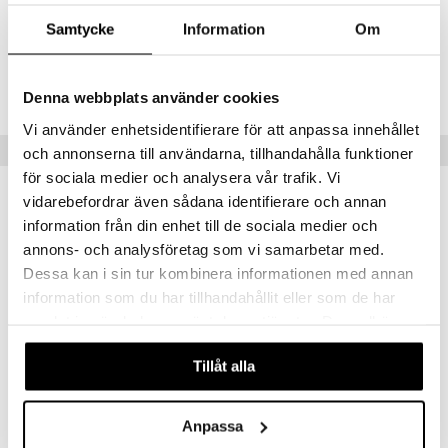
Artikelnr
Samtycke
Information
Om
HCVIT-CE-20-AP
Lägsta pris senaste 30 dagarna: 24 kr
Denna webbplats använder cookies
Vi använder enhetsidentifierare för att anpassa innehållet
Tips till dig
och annonserna till användarna, tillhandahålla funktioner
för sociala medier och analysera vår trafik. Vi
vidarebefordrar även sådana identifierare och annan
information från din enhet till de sociala medier och
annons- och analysföretag som vi samarbetar med.
Dessa kan i sin tur kombinera informationen med annan
information som du har tillhandahållit eller som de har
samlat in när du har använt deras tjänster. Du godkänner
våra cookies vid fortsatt användande av vår webbplats.
Tillåt alla
Active Care Multivitamin Fruit Mix
Active Care Omega-3
ACTIVE CARE
ACTIVE CARE
Anpassa