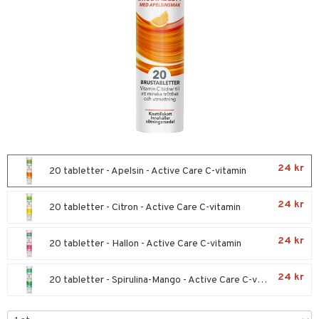
nor
d
 & mineral
tet & amning
ng
terie & PMS
tillskott
& naglar
tillskott
in
 ögon
ta
ggande & lindrande
kärl
ust
ust
ämpande
lskott
or
24 kr
nergi
äsa & hals
pigment
biloba
20 tabletter - Apelsin - Active Care C-vitamin
muskler
gar
ärkande
g
24 kr
20 tabletter - Citron - Active Care C-vitamin
el
ämmande
erolsänkande
lskott
24 kr
20 tabletter - Hallon - Active Care C-vitamin
tarm
fettsyror
ion
es
r
tsyror
d
r
24 kr
20 tabletter - Spirulina-Mango - Active Care C-vitamin
het & oro
ot